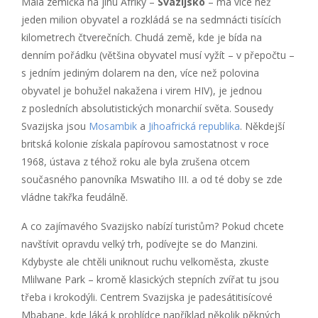
Malá zemička na jihu Afriky –
Svazijsko
– má více než
jeden milion obyvatel a rozkládá se na sedmnácti tisících
kilometrech čtverečních. Chudá země, kde je bída na
denním pořádku (většina obyvatel musí vyžít – v přepočtu –
s jedním jediným dolarem na den, více než polovina
obyvatel je bohužel nakažena i virem HIV), je jednou
z posledních absolutistických monarchií světa. Sousedy
Svazijska jsou
Mosambik
a
Jihoafrická republika
. Někdejší
britská kolonie získala papírovou samostatnost v roce
1968, ústava z téhož roku ale byla zrušena otcem
současného panovníka Mswatiho III. a od té doby se zde
vládne takřka feudálně.
A co zajímavého Svazijsko nabízí turistům? Pokud chcete
navštívit opravdu velký trh, podívejte se do Manzini.
Kdybyste ale chtěli uniknout ruchu velkoměsta, zkuste
Mlilwane Park – kromě klasických stepních zvířat tu jsou
třeba i krokodýli. Centrem Svazijska je padesátitisícové
Mbabane, kde láká k prohlídce například několik pěkných