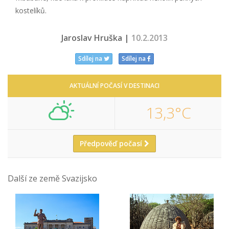
kostelíků.
Jaroslav Hruška |
10.2.2013
Sdílej na
Sdílej na
AKTUÁLNÍ POČASÍ V DESTINACI
13,3°C
Předpověď počasí
Další ze země Svazijsko