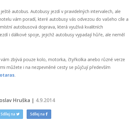
e ještě autobus. Autobusy jezdí v pravidelných intervalech, ale
 hotelu vám poradí, které autobusy vás odvezou do vašeho cíle a
místní autobusová doprava, která využívá kvalitních
zdí i dálkové spoje, jejichž autobusy vypadají hůře, ale neměl
již vám zbývá pouze kolo, motorka, čtyřkolka anebo různé verze
rými můžete i na nezpevněné cesty se půjčují především
otaras
.
roslav Hruška |
4.9.2014
Sdílej na
Sdílej na