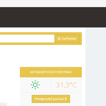
Vyhledat
AKTUÁLNÍ POČASÍ V DESTINACI
31,3°C
Předpověď počasí