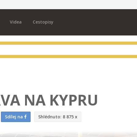
Videa
Cestopisy
VA NA KYPRU
Sdílej na
Shlédnuto:
8 875 x