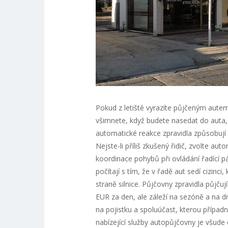
Pokud z letiště vyrazíte půjčeným autem 
všimnete, když budete nasedat do auta, 
automatické reakce zpravidla způsobují ko
Nejste-li příliš zkušený řidič, zvolte
koordinace pohybů při ovládání řadící p
počítají s tím, že v řadě aut sedí cizinci
straně silnice. Půjčovny zpravidla půjču
EUR za den, ale záleží na sezóně a na d
na pojistku a spoluúčast, kterou případ
nabízející služby autopůjčovny je všude