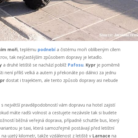
ím moři
, teplému
podnebí
a čistému moři oblíbeným cílem
trov, tak nejčastějším způsobem dopravy je letadlo.
y
a druhé letiště se nachází poblíž
Pafosu
.
Kypr
je poměrně
i není příliš velká a autem ji překonáte po dálnici za jednu
pr
dostat i trajektem, ale tento způsob dopravy asi nebude
k s největší pravděpodobností vám dopravu na hotel zajistí
Pokud máte radši volnost a cestujete nezávisle tak si budete
ožností běžná veřejná doprava, případně schuttle bus, který
ariantou je taxi, která samozřejmě postávají před letištní
a ujetý kilometr, takže vzdálenost z letiště v
Larnace
na