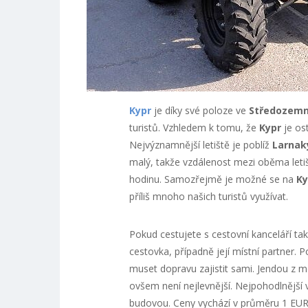
Kypr
je díky své poloze ve
Středozemn
turistů. Vzhledem k tomu, že
Kypr
je os
Nejvýznamnější letiště je poblíž
Larnak
malý, takže vzdálenost mezi oběma letišt
hodinu. Samozřejmě je možné se na
Ky
příliš mnoho našich turistů využívat.
Pokud cestujete s cestovní kanceláří ta
cestovka, případně její místní partner. 
muset dopravu zajistit sami. Jendou z m
ovšem není nejlevnější. Nejpohodlnější v
budovou. Ceny vychází v průměru 1 EUR n