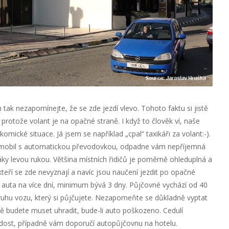
tak nezapomínejte, že se zde jezdí vlevo. Tohoto faktu si jistě
protože volant je na opačné straně. I když to člověk ví, naše
mické situace. Já jsem se například „cpal“ taxikáři za volant:-).
 automobil s automatickou převodovkou, odpadne vám nepříjemná
áky levou rukou. Většina místních řidičů je poměrně ohleduplná a
, kteří se zde nevyznají a navíc jsou naučení jezdit po opačné
jí auta na více dní, minimum bývá 3 dny. Půjčovné vychází od 40
ruhu vozu, který si půjčujete. Nezapomeňte se důkladně vyptat
ně budete muset uhradit, bude-li auto poškozeno. Cedulí
 dost, případně vám doporučí autopůjčovnu na hotelu.