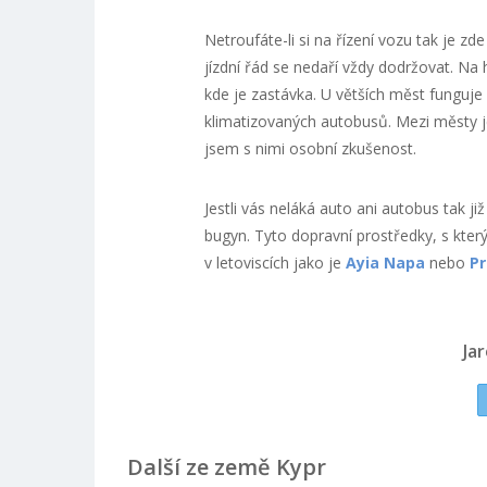
Netroufáte-li si na řízení vozu tak je zd
jízdní řád se nedaří vždy dodržovat. Na
kde je zastávka. U větších měst funguje 
klimatizovaných autobusů. Mezi městy je
jsem s nimi osobní zkušenost.
Jestli vás neláká auto ani autobus tak 
bugyn. Tyto dopravní prostředky, s kte
v letoviscích jako je
Ayia Napa
nebo
Pr
Ja
Další ze země Kypr