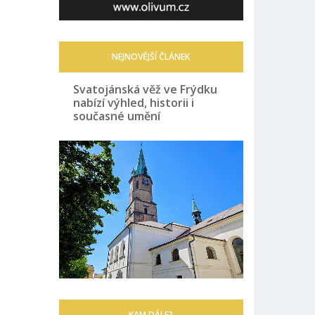
NEJNOVĚJŠÍ ČLÁNEK
Svatojánská věž ve Frýdku
nabízí výhled, historii i
současné umění
KAM DÁLE?