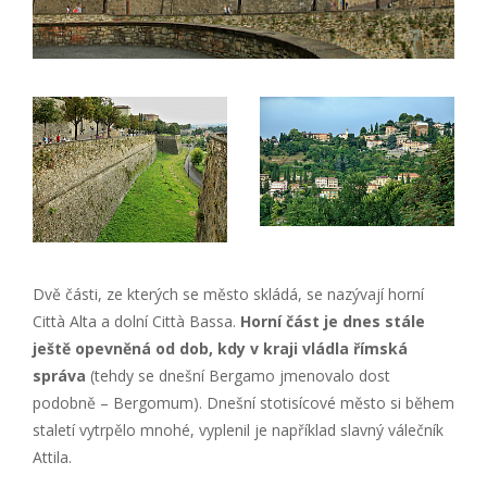
Dvě části, ze kterých se město skládá, se nazývají horní
Città Alta a dolní Città Bassa.
Horní část je dnes stále
ještě opevněná od dob, kdy v kraji vládla římská
správa
(tehdy se dnešní Bergamo jmenovalo dost
podobně – Bergomum). Dnešní stotisícové město si během
staletí vytrpělo mnohé, vyplenil je například slavný válečník
Attila.