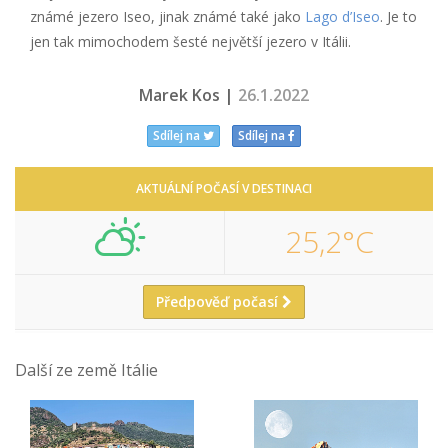
známé jezero Iseo, jinak známé také jako
Lago d’Iseo
. Je to
jen tak mimochodem šesté největší jezero v Itálii.
Marek Kos |
26.1.2022
Sdílej na
Sdílej na
AKTUÁLNÍ POČASÍ V DESTINACI
25,2°C
Předpověď počasí
Další ze země Itálie