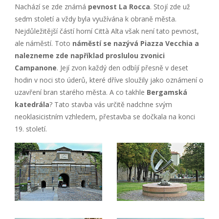
Nachází se zde známá
pevnost La Rocca
. Stojí zde už
sedm století a vždy byla využívána k obraně města.
Nejdůležitější částí horní Città Alta však není tato pevnost,
ale náměstí. Toto
náměstí se nazývá Piazza Vecchia a
nalezneme zde například proslulou zvonici
Campanone
. Její zvon každý den odbíjí přesně v deset
hodin v noci sto úderů, které dříve sloužily jako oznámení o
uzavření bran starého města. A co takhle
Bergamská
katedrála
? Tato stavba vás určitě nadchne svým
neoklasicistním vzhledem, přestavba se dočkala na konci
19. století.