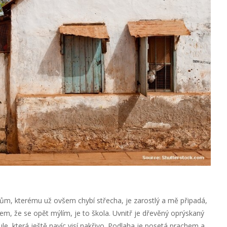
dům, kterému už ovšem chybí střecha, je zarostlý a mě připadá,
m, že se opět mýlím, je to škola. Uvnitř je dřevěný oprýskaný
abule, která ještě navíc visí nakřivo. Podlaha je posetá prachem a