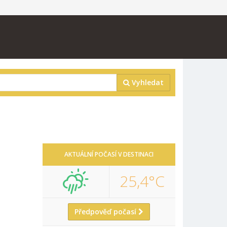
Vyhledat
AKTUÁLNÍ POČASÍ V DESTINACI
25,4°C
Předpověď počasí