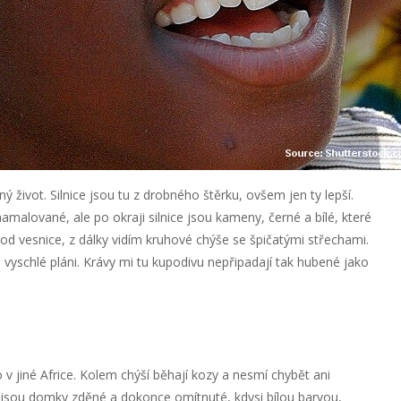
 život. Silnice jsou tu z drobného štěrku, ovšem jen ty lepší.
malované, ale po okraji silnice jsou kameny, černé a bílé, které
 od vesnice, z dálky vidím kruhové chýše se špičatými střechami.
vyschlé pláni. Krávy mi tu kupodivu nepřipadají tak hubené jako
 v jiné Africe. Kolem chýší běhají kozy a nesmí chybět ani
y jsou domky zděné a dokonce omítnuté, kdysi bílou barvou,