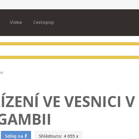
Videa
Cestopisy
ii
ÍZENÍ VE VESNICI V
GAMBII
Sdílej na
Shlédnuto:
4 055 x