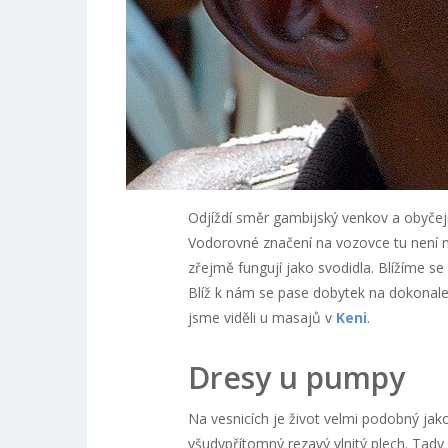
Odjíždí směr gambijský venkov a obyčejný
Vodorovné značení na vozovce tu není na
zřejmě fungují jako svodidla. Blížíme se
Blíž k nám se pase dobytek na dokonale 
jsme viděli u masajů v
Keni
.
Dresy u pumpy
Na vesnicích je život velmi podobný jako
všudypřítomný rezavý vlnitý plech. Tad