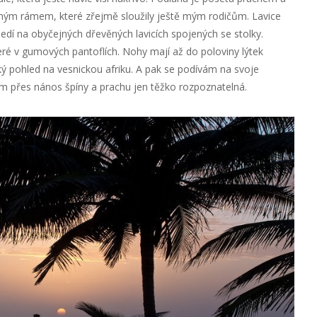
ezným rámem, které zřejmě sloužily ještě mým rodičům. Lavice
sedí na obyčejných dřevěných lavicích spojených se stolky.
eré v gumových pantoflích. Nohy mají až do poloviny lýtek
ký pohled na vesnickou afriku. A pak se podívám na svoje
šem přes nános špíny a prachu jen těžko rozpoznatelná.