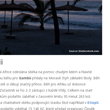
i
í Africe odeslána sbírka na pomoc chudým lidem a hlavně
ímu běhu pro
Gambii
přidaly na Moravě čtyři základní školy. Běh
elé si slibují značný přínos. Běh pro Afriku už dokonce
častnili se ho 2-3 zástupci z každé třídy. Celkem na start
kům podařilo zaběhat v časovém limitu 30 minut 263 kol.
a charitativní sbírku podporující stavbu škol například v
Etiopii
.
odařilo vyběhat 15 140 Kč, které předají organizaci Člověk