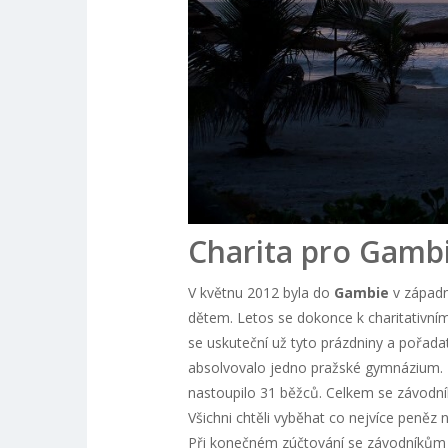
Charita pro Gambi
V květnu 2012 byla do
Gambie
v západn
dětem. Letos se dokonce k charitativn
se uskuteční už tyto prázdniny a pořadat
absolvovalo jedno pražské gymnázium. Zú
nastoupilo 31 běžců. Celkem se závodní
Všichni chtěli vyběhat co nejvíce peněz n
Při konečném zúčtování se závodníkům p