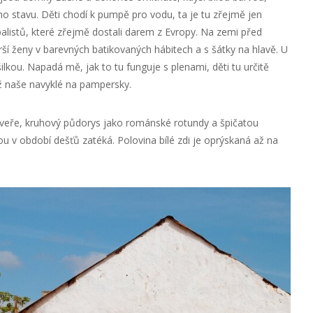
ího stavu. Děti chodí k pumpě pro vodu, ta je tu zřejmě jen
alistů, které zřejmě dostali darem z Evropy. Na zemi před
ší ženy v barevných batikovaných hábitech a s šátky na hlavě. U
ilkou. Napadá mě, jak to tu funguje s plenami, děti tu určitě
 naše navyklé na pampersky.
eře, kruhový půdorys jako románské rotundy a špičatou
ou v období dešťů zatéká. Polovina bílé zdi je oprýskaná až na