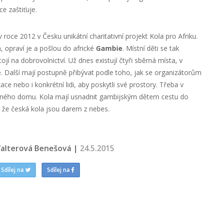
ce zaštiťuje.
 roce 2012 v Česku unikátní charitativní projekt Kola pro Afriku.
a, opraví je a pošlou do africké
Gambie
. Místní děti se tak
jí na dobrovolnictví. Už dnes existují čtyři sběrná místa, v
. Další mají postupně přibývat podle toho, jak se organizátorům
ace nebo i konkrétní lidi, aby poskytli své prostory. Třeba v
inného domu. Kola mají usnadnit gambijským dětem cestu do
, že česká kola jsou darem z nebes.
alterová Benešová |
24.5.2015
Sdílej na
Sdílej na