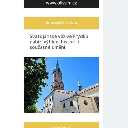
NEJNOVĚJŠÍ ČLÁNEK
Svatojánská věž ve Frýdku
nabízí výhled, historii i
současné umění
KAM DÁLE?