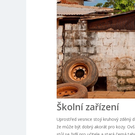
Školní zařízení
Uprostřed vesnice stojí kruhový zděný 
že může být dobrý akorát pro kozy. Ovše
stůl se židlí pro učitele a stará černá t