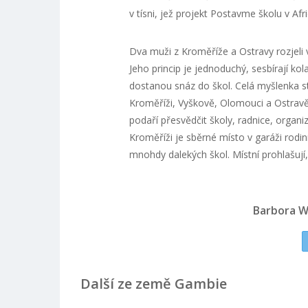
v tísni, jež projekt Postavme školu v Afri
Dva muži z Kroměříže a Ostravy rozjeli v
Jeho princip je jednoduchý, sesbírají kol
dostanou snáz do škol. Celá myšlenka sto
Kroměříži, Vyškově, Olomouci a Ostravě
podaří přesvědčit školy, radnice, organiz
Kroměříži je sběrné místo v garáži rod
mnohdy dalekých škol. Místní prohlašují
Barbora W
Další ze země Gambie