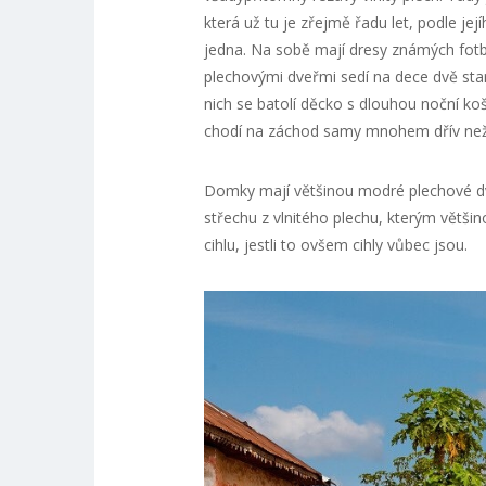
která už tu je zřejmě řadu let, podle jej
jedna. Na sobě mají dresy známých fotb
plechovými dveřmi sedí na dece dvě star
nich se batolí děcko s dlouhou noční koš
chodí na záchod samy mnohem dřív než
Domky mají většinou modré plechové dv
střechu z vlnitého plechu, kterým většin
cihlu, jestli to ovšem cihly vůbec jsou.