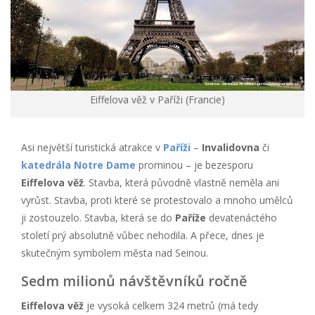
Eiffelova věž v Paříži (Francie)
Asi největší turistická atrakce v
Paříži
–
Invalidovna
či
katedrála Notre Dame
prominou – je bezesporu
Eiffelova věž
. Stavba, která původně vlastně neměla ani
vyrůst. Stavba, proti které se protestovalo a mnoho umělců
ji zostouzelo. Stavba, která se do
Paříže
devatenáctého
století prý absolutně vůbec nehodila. A přece, dnes je
skutečným symbolem města nad Seinou.
Sedm milionů návštěvníků ročně
Eiffelova věž
je vysoká celkem 324 metrů (má tedy