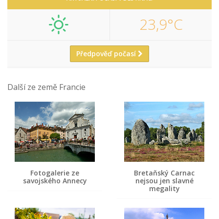
23,9°C
Předpověď počasí
Další ze země Francie
Fotogalerie ze
Bretaňský Carnac
savojského Annecy
nejsou jen slavné
megality