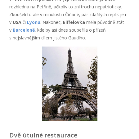
rozhledna na Petříně, ačkoliv to zní trochu nepatrioticky.
Zkoušeli to ale v minulosti i Číňané, pár zdařilých replik je i
v
USA
či
Lyonu
. Nakonec,
Eiffelovka
měla původně stát
v
Barceloně
, kde by asi dnes soupeřila o přízeň
s nejslavnějším dílem jistého Gaudího.
Dvě útulné restaurace