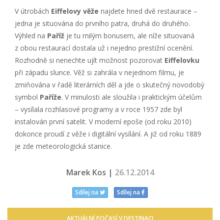
V útrobách
Eiffelovy věže
najdete hned dvě restaurace –
jedna je situována do prvního patra, druhá do druhého.
Výhled na
Paříž
je tu milým bonusem, ale níže situovaná
z obou restaurací dostala už i nejedno prestižní ocenění.
Rozhodně si nenechte ujít možnost pozorovat
Eiffelovku
při západu slunce. Věž si zahrála v nejednom filmu, je
zmiňována v řadě literárních děl a jde o skutečný novodobý
symbol
Paříže
. V minulosti ale sloužila i praktickým účelům
– vysílala rozhlasové programy a v roce 1957 zde byl
instalován první satelit. V moderní epoše (od roku 2010)
dokonce proudí z věže i digitální vysílání. A již od roku 1889
je zde meteorologická stanice.
Marek Kos |
26.12.2014
Sdílej na
Sdílej na
AKTUÁLNÍ POČASÍ V DESTINACI