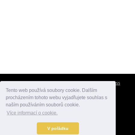
CESTOVNÍ POJIŠTĚNÍ
KONTAKTY
REKLAMA
RSS
Tento web používá soubory cookie. Dalším
procházením tohoto webu vyjadřujete souhlas s
atlasmest.cz
atlaspamatek.info
atlaszemi.info
naším používáním souborů cookie.
Více informací o cookie.
© 2005 - 2026 Desperado.cz. Všechna práva vyhrazena.
Data o počasí jsou přebírána z
OpenWeather
.
V pořádku
Kontakt:
mail@desperado.cz