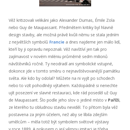
Věž kritizovali velikáni jako Alexander Dumas, Émile Zola
nebo Guy de Maupassant. Předmětem kritiky byl hlavně
design stavby, ale možná právě kvůli němu se stala jedním
z největších symbolů
Francie
a dnes najdeme jen málo lidí,
kteří by ji opravdu nepoznali. Věž navštíví jen tak pro
zajímavost v novém miléniu průměrně sedm milionů
návštěvníků ročně. Ty neodradí ani symbolické vstupné,
dokonce jde v tomto směru o nejnavštěvovanější památku
světa. Ale kdo by odolal? Můžete na ni vyjít po schodech
nebo to vzít pohodlněji výtahem. Každopádně si nenechte
ujít posezení ve slavné restauraci, kde rád poseděl už Guy
de Maupassant. Šlo podle jeho slov o jediné místo v
Paříži
,
ze kterého tu obludnou stavbu neviděl. To přitom byla věž
postavena za jiným účelem, než aby se líbila zdejším
umělcům – měla totiž být symbolem světové výstavy
v roce 1889. A pokusem o její věrnou imitaci je třeba