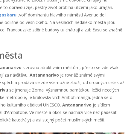
ě to opravdu žije, pestrý život probíhá ulicemi jako uragán.
gaskaru
tvoří dominantu hlavního náměstí Avenue de l
atně odlišné od vesnického. Na vesnicích nedaleko města jsou
ace. Francouzské zděné budovy tu chátrají a zub času se značně
města
ananarivo
k zrovna atraktivním městům, přesto se zde však
jí za návštěvu.
Antananarivo
je rovněž známé svými
cký spěch a prodává se zde všemožné zboží, od drobných cetek až
rivu
se jmenuje Zoma. Významnou památkou, ležící necelých
é metropole, je královský vrch Ambohimanga. Jedná se o
o kulturního dědictví UNESCO.
Antananarivo
je sídlem
al d'Ambatobe. Ve městě a okolí se nachází více než padesát
olické katedrály) a asi stejný počet muslimských mešit.