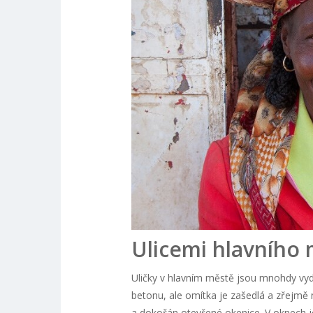
Ulicemi hlavního
Uličky v hlavním městě jsou mnohdy vyd
betonu, ale omítka je zašedlá a zřejmě n
a dokořán otevřené okenice. V oknech j