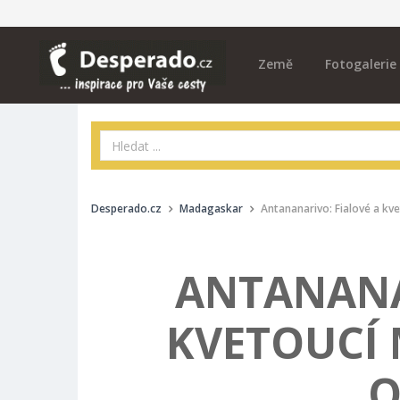
Země
Fotogalerie
Desperado.cz
Madagaskar
Antananarivo: Fialové a kv
ANTANANA
KVETOUCÍ 
O