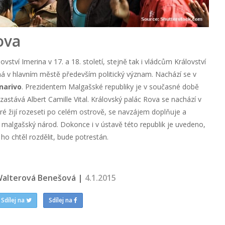
ova
ství Imerina v 17. a 18. století, stejně tak i vládcům Království
má v hlavním městě především politický význam. Nachází se v
narivo
. Prezidentem Malgašské republiky je v současné době
zastává Albert Camille Vital. Královský palác Rova se nachází v
ré žijí rozeseti po celém ostrově, se navzájem doplňuje a
ý malgašský národ. Dokonce i v ústavě této republik je uvedeno,
 ho chtěl rozdělit, bude potrestán.
Walterová Benešová |
4.1.2015
Sdílej na
Sdílej na