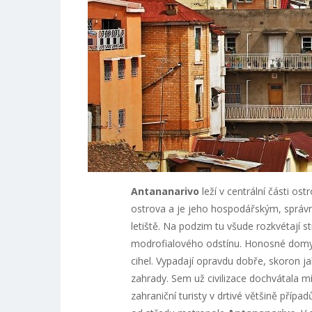
Antananarivo
leží v centrální části ost
ostrova a je jeho hospodářským, správ
letiště. Na podzim tu všude rozkvétají 
modrofialového odstínu. Honosné domy 
cihel. Vypadají opravdu dobře, skoron 
zahrady. Sem už civilizace dochvátala 
zahraniční turisty v drtivé většině případ