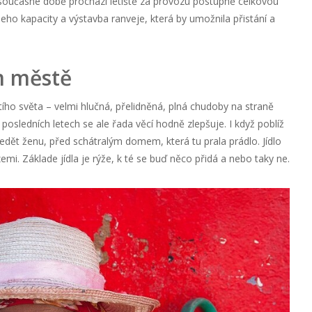
 současné době prochází letiště za provozu postupně celkovou
 jeho kapacity a výstavba ranveje, která by umožnila přistání a
m městě
tího světa – velmi hlučná, přelidněná, plná chudoby na straně
posledních letech se ale řada věcí hodně zlepšuje. I když poblíž
 sedět ženu, před schátralým domem, která tu prala prádlo. Jídlo
emi. Základe jídla je rýže, k té se buď něco přidá a nebo taky ne.