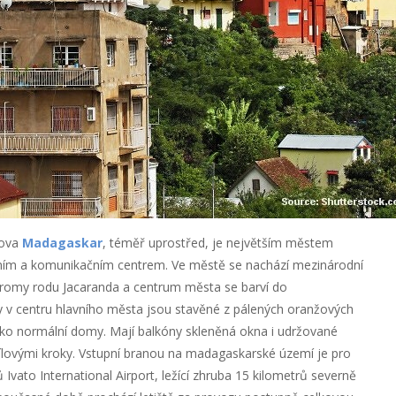
rova
Madagaskar
, téměř uprostřed, je největším městem
ním a komunikačním centrem. Ve městě se nachází mezinárodní
stromy rodu Jacaranda a centrum města se barví do
v centru hlavního města jsou stavěné z pálených oranžových
jako normální domy. Mají balkóny skleněná okna i udržované
mílovými kroky. Vstupní branou na madagaskarské území je pro
ů Ivato International Airport, ležící zhruba 15 kilometrů severně