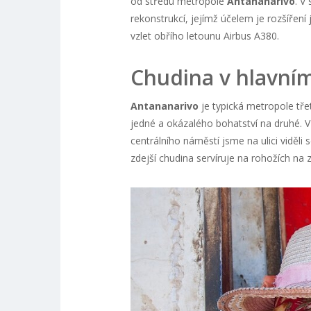
od středu metropole
Antananarivo
. V
rekonstrukcí, jejímž účelem je rozšíření
vzlet obřího letounu Airbus A380.
Chudina v hlavní
Antananarivo
je typická metropole tře
jedné a okázalého bohatství na druhé. V 
centrálního náměstí jsme na ulici viděli
zdejší chudina servíruje na rohožích na z