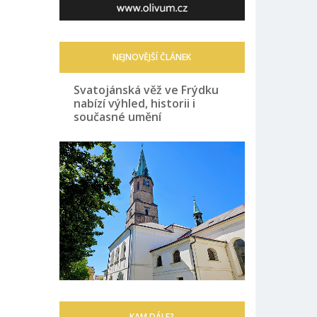
NEJNOVĚJŠÍ ČLÁNEK
Svatojánská věž ve Frýdku
nabízí výhled, historii i
současné umění
KAM DÁLE?