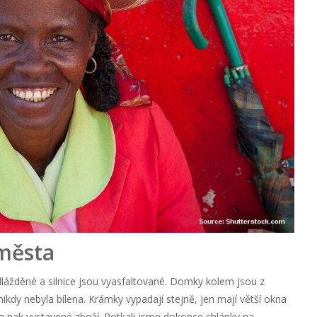
 města
lážděné a silnice jsou vyasfaltované. Domky kolem jsou z
ikdy nebyla bílena. Krámky vypadají stejně, jen mají větší okna
e pak vystavené zboží. Potkali jsme dokonce chlápky na