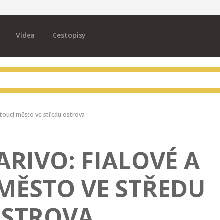
Videa
Cestopisy
etoucí město ve středu ostrova
RIVO: FIALOVÉ A
MĚSTO VE STŘEDU
STROVA