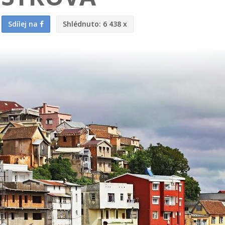
Sdílej na
Shlédnuto:
6 438 x