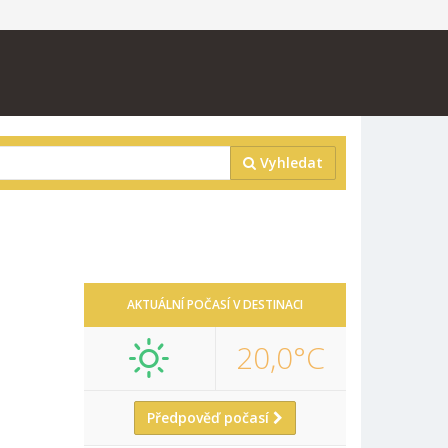
Vyhledat
AKTUÁLNÍ POČASÍ V DESTINACI
20,0°C
Předpověď počasí