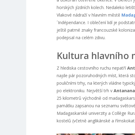
horských jízdních kolech. Nedaleko letišt
Vlakové nádraží v hlavním městě
Mada
´Indépendance. I oblečení lidí je podst
ještě patrné znaky francouzské koloniz
podepsal na celém zdivu.
Kultura hlavního 
Z hlediska cestovního ruchu nepatří
Ant
najde pár pozoruhodných míst, která sto
pouličními trhy, na kterých vládne typi
po elektroniku. Největší trh v
Antanana
25 kilometrů východně od madagaskarsk
památku zapsanou na seznamu světovéh
Madagaskarské univerzity a Collège Rur
kostelů (včetně anglikánské a římskokat