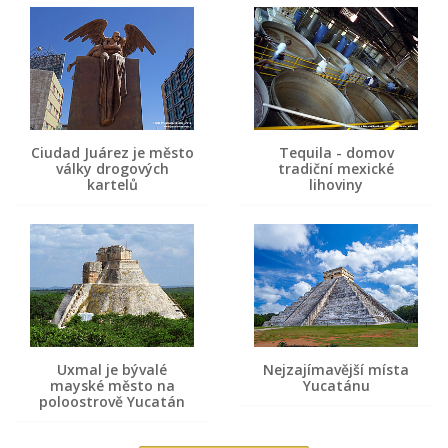
Ciudad Juárez je město
Tequila - domov
války drogových
tradiční mexické
kartelů
lihoviny
Uxmal je bývalé
Nejzajímavější místa
mayské město na
Yucatánu
poloostrově Yucatán