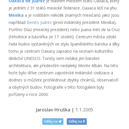
Oaxaca de Juárez
je hlavním městem státu Oaxaca, který
je jedním z 31 států mexické federace. Oaxaca leží na jihu
Mexika
a je rodištěm několik známých mexičanů jako jsou
například
Benito Juárez
(první indiánský prezident Mexika),
Porfirio Díaz (mexický prezident) nebo Juana Inés de la Cruz
(řeholnice a básnířka ze 17. století). Centrum města zdobí
řada budov vystavěných ve stylu španělského baroka a díky
tomu je centrum Oaxacy zapsáno na seznam kulturního
dědictví UNESCO. Turisty sem neláká jen barokní
architektura, ale především nedaleký Monte Albán. Na této
hoře bylo dříve centrum zapotécké indiánské civilizace a
dodnes si můžete prohlédnout zbytky chrámů, observatoří
a obytných budov. Fotografie v této fotogalerii byly
pořízeny v roce 2000.
Jaroslav Hruška |
1.1.2005
Sdílej na
Sdílej na