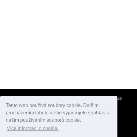
CESTOVNÍ POJIŠTĚNÍ
KONTAKTY
REKLAMA
RSS
Tento web používá soubory cookie. Dalším
procházením tohoto webu vyjadřujete souhlas s
atlasmest.cz
atlaspamatek.info
atlaszemi.info
naším používáním souborů cookie.
Více informací o cookie.
© 2005 - 2026 Desperado.cz. Všechna práva vyhrazena.