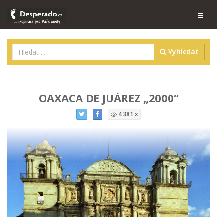
Vyhledat
OAXACA DE JUÁREZ „2000“
4 381 x