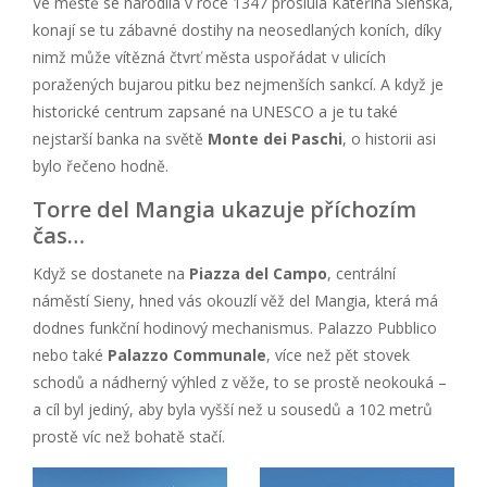
Ve městě se narodila v roce 1347 proslulá Kateřina Sienská,
konají se tu zábavné dostihy na neosedlaných koních, díky
nimž může vítězná čtvrť města uspořádat v ulicích
poražených bujarou pitku bez nejmenších sankcí. A když je
historické centrum zapsané na UNESCO a je tu také
nejstarší banka na světě
Monte dei Paschi
, o historii asi
bylo řečeno hodně.
Torre del Mangia ukazuje příchozím
čas…
Když se dostanete na
Piazza del Campo
, centrální
náměstí Sieny, hned vás okouzlí věž del Mangia, která má
dodnes funkční hodinový mechanismus. Palazzo Pubblico
nebo také
Palazzo Communale
, více než pět stovek
schodů a nádherný výhled z věže, to se prostě neokouká –
a cíl byl jediný, aby byla vyšší než u sousedů a 102 metrů
prostě víc než bohatě stačí.