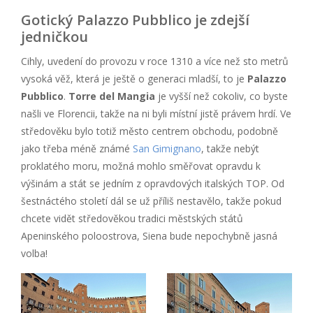
Gotický Palazzo Pubblico je zdejší
jedničkou
Cihly, uvedení do provozu v roce 1310 a více než sto metrů
vysoká věž, která je ještě o generaci mladší, to je
Palazzo
Pubblico
.
Torre del Mangia
je vyšší než cokoliv, co byste
našli ve Florencii, takže na ni byli místní jistě právem hrdí. Ve
středověku bylo totiž město centrem obchodu, podobně
jako třeba méně známé
San Gimignano
, takže nebýt
proklatého moru, možná mohlo směřovat opravdu k
výšinám a stát se jedním z opravdových italských TOP. Od
šestnáctého století dál se už příliš nestavělo, takže pokud
chcete vidět středověkou tradici městských států
Apeninského poloostrova, Siena bude nepochybně jasná
volba!