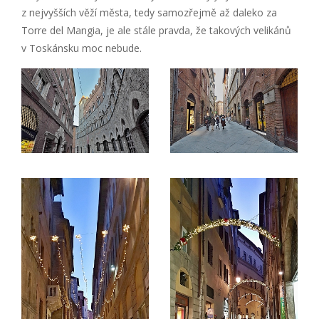
z nejvyšších věží města, tedy samozřejmě až daleko za
Torre del Mangia, je ale stále pravda, že takových velikánů
v Toskánsku moc nebude.