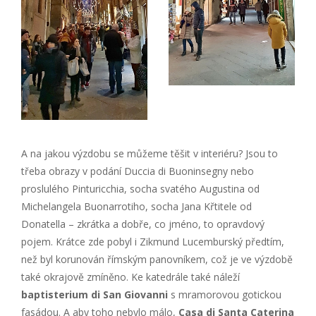
A na jakou výzdobu se můžeme těšit v interiéru? Jsou to
třeba obrazy v podání Duccia di Buoninsegny nebo
proslulého Pinturicchia, socha svatého Augustina od
Michelangela Buonarrotiho, socha Jana Křtitele od
Donatella – zkrátka a dobře, co jméno, to opravdový
pojem. Krátce zde pobyl i Zikmund Lucemburský předtím,
než byl korunován římským panovníkem, což je ve výzdobě
také okrajově zmíněno. Ke katedrále také náleží
baptisterium di San Giovanni
s mramorovou gotickou
fasádou. A aby toho nebylo málo,
Casa di Santa Caterina