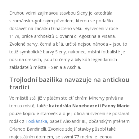
Druhou velmi zajímavou stavbou Sieny je katedrála
s románsko-gotickým původem, kterou se podařilo
dostavět na začátku třináctého věku. Vysvěcení v roce
1179, práce architektů Giovanni di Agostina a Pisana.
Zvolené barvy, černá a bílá, určitě nejsou náhoda – jsou to
totiž symbolické barvy Sieny, nakonec, místní fotbalisté je
nosí na dresech, jsou to černý a bílý kůň legendárních
zakladatelů města – Senia a Aschia.
Trojlodní bazilika navazuje na antickou
tradici
Ve městě stál již v pátém století chrám Minervy právě na
tomto místě, takže
katedrála Nanebevzetí Panny Marie
pouze kopíruje starověk a o její oficiální svěcení se postaral
rodák z
Toskánska
, papež Alexandr III., občanským jménem
Orlando Bandinelli. Zvonice zdejší stavby působí také
majestátním dojmem, se svými 77 metry je jednou