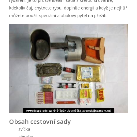
rybaření. Je to proste ideální sada s kterou si uvaříte,
kdekoliv čaj, chytnete rybu, doplníte energii a když je nejhůř
můžete použít speciální alobalový pytel na přežití.
Obsah cestovní sady
svíčka
zápalky