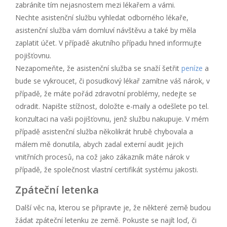
zabráníte tím nejasnostem mezi lékařem a vámi.
Nechte asistenční službu vyhledat odborného lékaře,
asistenční služba vám domluví návštěvu a také by měla
zaplatit účet. V případě akutního případu hned informujte
pojišťovnu.
Nezapomeňte, že asistenční služba se snaží šetřit
peníze
a
bude se vykroucet, či posudkový lékař zamítne váš nárok, v
případě, že máte pořád zdravotní problémy, nedejte se
odradit. Napište stížnost, doložte e-maily a odešlete po tel.
konzultaci na vaši pojišťovnu, jenž službu nakupuje. V mém
případě asistenční služba několikrát hrubě chybovala a
málem mě donutila, abych zadal externí audit jejich
vnitřních procesů, na což jako zákazník máte nárok v
případě, že společnost vlastní certifikát systému jakosti.
Zpáteční letenka
Další věc na, kterou se připravte je, že některé země budou
žádat zpáteční letenku ze země. Pokuste se najít loď, či