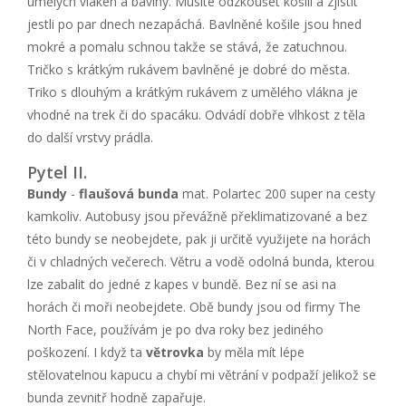
umělých vláken a bavlny. Musíte odzkoušet košili a zjistit
jestli po par dnech nezapáchá. Bavlněné košile jsou hned
mokré a pomalu schnou takže se stává, že zatuchnou.
Tričko s krátkým rukávem bavlněné je dobré do města.
Triko s dlouhým a krátkým rukávem z umělého vlákna je
vhodné na trek či do spacáku. Odvádí dobře vlhkost z těla
do další vrstvy prádla.
Pytel II.
Bundy
-
flaušová bunda
mat. Polartec 200 super na cesty
kamkoliv. Autobusy jsou převážně překlimatizované a bez
této bundy se neobejdete, pak ji určitě využijete na horách
či v chladných večerech. Větru a vodě odolná bunda, kterou
lze zabalit do jedné z kapes v bundě. Bez ní se asi na
horách či moři neobejdete. Obě bundy jsou od firmy The
North Face, používám je po dva roky bez jediného
poškození. I když ta
větrovka
by měla mít lépe
stělovatelnou kapucu a chybí mi větrání v podpaží jelikož se
bunda zevnitř hodně zapařuje.