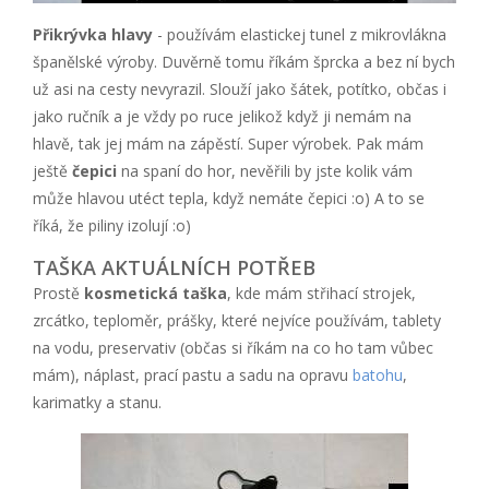
Přikrývka hlavy
- používám elastickej tunel z mikrovlákna
španělské výroby. Duvěrně tomu říkám šprcka a bez ní bych
už asi na cesty nevyrazil. Slouží jako šátek, potítko, občas i
jako ručník a je vždy po ruce jelikož když ji nemám na
hlavě, tak jej mám na zápěstí. Super výrobek. Pak mám
ještě
čepici
na spaní do hor, nevěřili by jste kolik vám
může hlavou utéct tepla, když nemáte čepici :o) A to se
říká, že piliny izolují :o)
TAŠKA AKTUÁLNÍCH POTŘEB
Prostě
kosmetická taška
, kde mám střihací strojek,
zrcátko, teploměr, prášky, které nejvíce používám, tablety
na vodu, preservativ (občas si říkám na co ho tam vůbec
mám), náplast, prací pastu a sadu na opravu
batohu
,
karimatky a stanu.