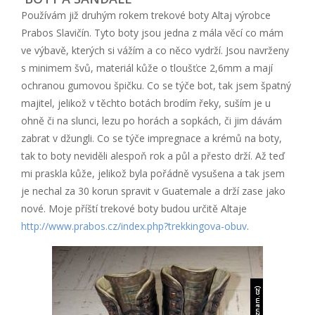
Používám již druhým rokem trekové boty Altaj výrobce
Prabos Slavičín. Tyto boty jsou jedna z mála věcí co mám
ve výbavě, kterých si vážím a co něco vydrží. Jsou navrženy
s minimem švů, materiál kůže o tloušťce 2,6mm a mají
ochranou gumovou špičku. Co se týče bot, tak jsem špatný
majitel, jelikož v těchto botách brodím řeky, suším je u
ohně či na slunci, lezu po horách a sopkách, či jim dávám
zabrat v džungli. Co se týče impregnace a krémů na boty,
tak to boty neviděli alespoň rok a půl a přesto drží. Až teď
mi praskla kůže, jelikož byla pořádně vysušena a tak jsem
je nechal za 30 korun spravit v Guatemale a drží zase jako
nové. Moje příští trekové boty budou určitě Altaje
http://www.prabos.cz/index.php?trekkingova-obuv
.