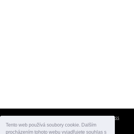
CESTOVNÍ POJIŠTĚNÍ
KONTAKTY
REKLAMA
RSS
Tento web používá soubory cookie. Dalším
procházením tohoto webu vyjadřujete souhlas s