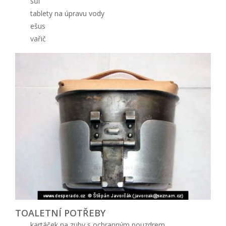
sůl
tablety na úpravu vody
ešus
vařič
TOALETNÍ POTŘEBY
kartáček na zuby s ochranným pouzdrem