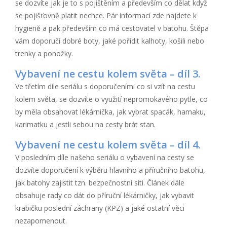
se dozvíte jak je to s pojištěním a především co dělat když
se pojišťovně platit nechce. Pár informací zde najdete k
hygieně a pak především co má cestovatel v batohu. Štěpa
vám doporučí dobré boty, jaké pořídit kalhoty, košili nebo
trenky a ponožky.
Vybavení ne cestu kolem světa – díl 3.
Ve třetím díle seriálu s doporučeními co si vzít na cestu
kolem světa, se dozvíte o využití nepromokavého pytle, co
by měla obsahovat lékárnička, jak vybrat spacák, hamaku,
karimatku a jestli sebou na cesty brát stan.
Vybavení ne cestu kolem světa – díl 4.
V posledním díle našeho seriálu o vybavení na cesty se
dozvíte doporučení k výběru hlavního a příručního batohu,
jak batohy zajistit tzn. bezpečnostní síti. Článek dále
obsahuje rady co dát do příruční lékárničky, jak vybavit
krabičku poslední záchrany (KPZ) a jaké ostatní věci
nezapomenout.