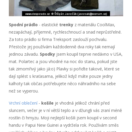
Spodní prádlo
- elastické
trenky
z materiálu CoolMax,
nezapáchají, příjemné, rychleschnoucí a snad neprůstřelné.
Za toto prádlo si firma Treksport zaslouží pochvalu.
Přestože jej používám každodenně dva roky tak nemají
jedinou závadu.
Spodky
jsem koupil teprve nedávno v USA,
mat. Polartec a jsou vhodné na noc do stanu, pokud jste
tak zimomřivý jako já:o) Plavky si pořiďte takové, které se
dají splést s kraťasama, jelikož když máte pouze jedny
kalhoty tak občas potřebujete něco náhradního na sebe
než se vyperou.
Vrchní oblečení
-
košile
je vhodná jelikož chrání před
sluncem, večer je v ní větší teplo a v džungli vás zraní méně
rostlin či hmyzu. Moji nejlepší košili jsem koupil v second
handu v Papui New Guinei a vydržela rok. Používám směs