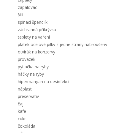
zapalovač
šití
spínací špendlík
záchranná přikrývka
tablety na vaření
plátek ocelové pilky z jedné strany nabroušený
otvírák na konzervy
provázek
pytlačka na ryby
háčky na ryby
hipermangan na desinfekci
náplast
preservativ
čaj
kafe
cukr
čokoláda