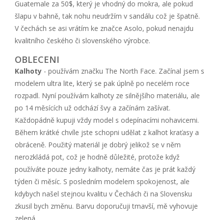
Guatemale za 50$, který je vhodný do mokra, ale pokud
šlapu v bahně, tak nohu neudržím v sandálu což je špatně.
V čechách se asi vrátím ke značce Asolo, pokud nenajdu
kvalitního českého či slovenského výrobce.
OBLECENI
Kalhoty
- používám značku The North Face. Začínal jsem s
modelem ultra lite, který se pak úplně po necelém roce
rozpadl. Nyní používám kalhoty ze silnějšího materiálu, ale
po 14 měsících už odchází švy a začínám zašívat.
Každopádně kupuji vždy model s odepínacími nohavicemi.
Během krátké chvíle jste schopni udělat z kalhot kraťasy a
obráceně. Použitý materiál je dobrý jelikož se v něm
nerozkládá pot, což je hodně důležité, protože když
používáte pouze jedny kalhoty, nemáte čas je prát každý
týden či měsíc. S posledním modelem spokojenost, ale
kdybych našel stejnou kvalitu v Čechách či na Slovensku
zkusil bych změnu. Barvu doporučuji tmavší, mě vyhovuje
zelená.