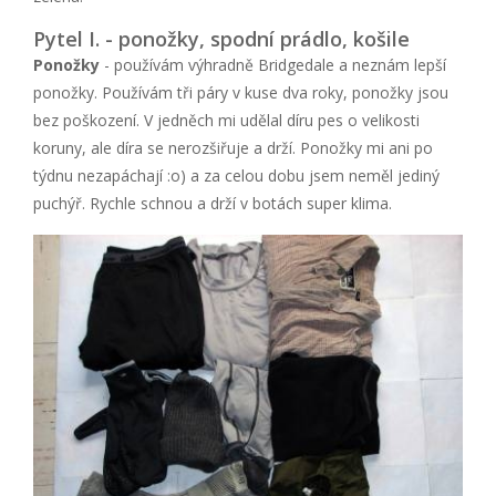
Pytel I. - ponožky, spodní prádlo, košile
Ponožky
- používám výhradně Bridgedale a neznám lepší
ponožky. Používám tři páry v kuse dva roky, ponožky jsou
bez poškození. V jedněch mi udělal díru pes o velikosti
koruny, ale díra se nerozšiřuje a drží. Ponožky mi ani po
týdnu nezapáchají :o) a za celou dobu jsem neměl jediný
puchýř. Rychle schnou a drží v botách super klima.