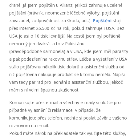
drahé. Já jsem pojištěn u Allianz, jelikož zahrnuje ucelené
pojištění (právník, neomezené léčebné výlohy, pojištění
zavazadel, zodpovědnost za škodu, adt.).
Pojištění
stojí
přes internet 26.500 Kč na rok, pokud zahrnuje i USA. Bez
USA je asi o 10 tisíc levnější. Na cestě jsem byl pořádně
nemocný jen dvakrát a to v Pákistánu
(pravděpodobně salmonela) a v USA, kde jsem měl parazity
a pak podezření na rakovinu střev. Léčba a vyšetření v USA
stálo pojišťovnu několik tisíc dolarů a asistenční služba od
níž pojišťovna nakupuje produkt se k tomu neměla. Napíši
vám tedy pár rad pro jednání s asistenční službou, jelikož
mám s ní velmi špatnou zkušenost.
Komunikujte přes e-mail a všechny e-maily si uložte pro
případné vyjasnění či reklamace. V případě, že
komunikujete přes telefon, nechte si poslat závěr z vašeho
rozhovoru na email.
Pokud máte nárok na překladatele tak využijte této služby,