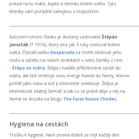
pokud na to máte, kupte si letenku kolem světa. Tyto
letenky vám pořádně zahejbou s rozpočtem.
_____________________________________________________________________
Autorem tohoto článku je zkušený cestovatel
Štěpán
Javorčák
(* 1974), který více jak 3 roky cestoval kolem
světa. Čtenáři webu
Desperado.cz
mohli sledovat jeho
cestu a zážitku na našich stránkách v sekci Deníky z cest
-
Štěpa ze světa
. Štěpa i nadále příležitostně vyráží do
světa, ale teď směřuje svou energii hlavně do farmy, kterou
pořídil jako ruinu a teď ji intenzivně zvelebuje. Štěpa je
internetově zdatný farmář a tak co se právě děje u něj na
farmě se dozvíte na blogu
The Farm house Chodec
.
_____________________________________________________________________
Hygiena na cestách
Trošku k hygieně. Není zrovna dobré se mýt každý den.