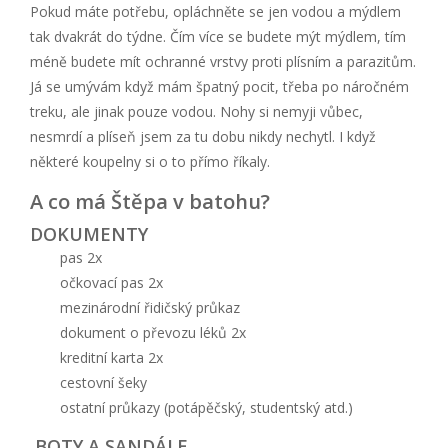
Pokud máte potřebu, opláchněte se jen vodou a mýdlem
tak dvakrát do týdne. Čím více se budete mýt mýdlem, tím
méně budete mít ochranné vrstvy proti plísním a parazitům.
Já se umývám když mám špatný pocit, třeba po náročném
treku, ale jinak pouze vodou. Nohy si nemyji vůbec,
nesmrdí a plíseň jsem za tu dobu nikdy nechytl. I když
některé koupelny si o to přímo říkaly.
A co má Štěpa v batohu?
DOKUMENTY
pas 2x
očkovací pas 2x
mezinárodní řidičský průkaz
dokument o převozu léků 2x
kreditní karta 2x
cestovní šeky
ostatní průkazy (potápěčský, studentský atd.)
BOTY A SANDÁLE