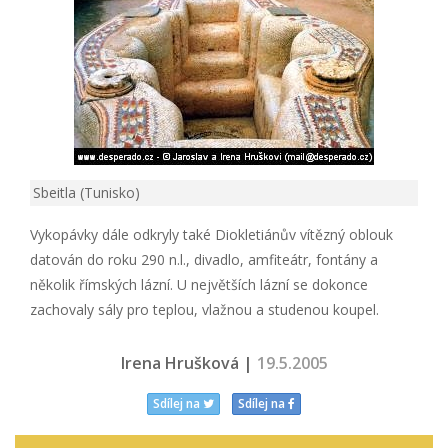
Sbeitla (Tunisko)
Vykopávky dále odkryly také Diokletiánův vítězný oblouk
datován do roku 290 n.l., divadlo, amfiteátr, fontány a
několik římských lázní. U největších lázní se dokonce
zachovaly sály pro teplou, vlažnou a studenou koupel.
Irena Hrušková |
19.5.2005
Sdílej na
Sdílej na