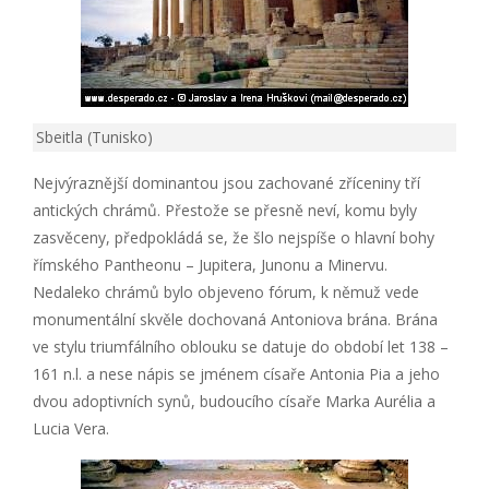
Sbeitla (Tunisko)
Nejvýraznější dominantou jsou zachované zříceniny tří
antických chrámů. Přestože se přesně neví, komu byly
zasvěceny, předpokládá se, že šlo nejspíše o hlavní bohy
římského Pantheonu – Jupitera, Junonu a Minervu.
Nedaleko chrámů bylo objeveno fórum, k němuž vede
monumentální skvěle dochovaná Antoniova brána. Brána
ve stylu triumfálního oblouku se datuje do období let 138 –
161 n.l. a nese nápis se jménem císaře Antonia Pia a jeho
dvou adoptivních synů, budoucího císaře Marka Aurélia a
Lucia Vera.