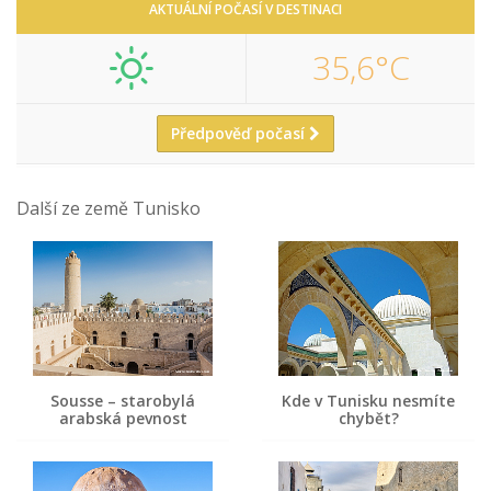
AKTUÁLNÍ POČASÍ V DESTINACI
35,6°C
Předpověď počasí
Další ze země Tunisko
Sousse – starobylá
Kde v Tunisku nesmíte
arabská pevnost
chybět?