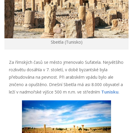
Sbeitla (Tunisko)
Za římských časů se město jmenovalo Sufatela. Největšího
rozkvětu dosáhla v 7. století, v době byzantské byla
přebudována na pevnost. Při arabském vpádu bylo ale
zničeno a opuštěno. Dnešní Sbeitla má asi 8.000 obyvatel a
leží v nadmořské výšce 500 m n.m. ve středním
Tunisku
.