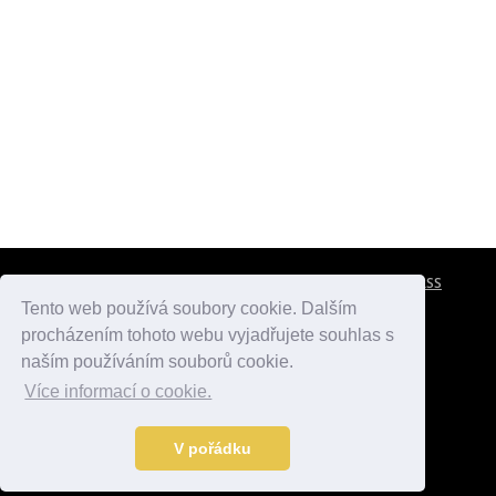
CESTOVNÍ POJIŠTĚNÍ
KONTAKTY
REKLAMA
RSS
Tento web používá soubory cookie. Dalším
procházením tohoto webu vyjadřujete souhlas s
atlasmest.cz
atlaspamatek.info
atlaszemi.info
naším používáním souborů cookie.
Více informací o cookie.
© 2005 - 2026 Desperado.cz. Všechna práva vyhrazena.
Data o počasí jsou přebírána z
OpenWeather
.
V pořádku
Kontakt:
mail@desperado.cz