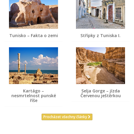
Tunisko – Fakta o zemi
Střípky z Tuniska I.
Kartágo –
Selja Gorge – jízda
nesmrtelnost punské
Červenou ještěrkou
říše
Procházet všechny články