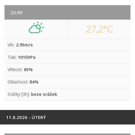
23:00
27,2°C
Vítr:
2.95m/s
Tlak:
1015hPa
Vlhkost:
65%
Oblačnost:
84%
Srážky [3h]:
beze srážek
11.8.2026 - ÚTERÝ