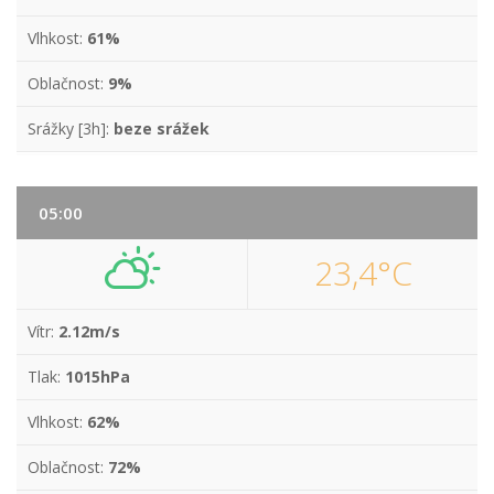
Vlhkost:
61%
Oblačnost:
9%
Srážky [3h]:
beze srážek
05:00
23,4°C
Vítr:
2.12m/s
Tlak:
1015hPa
Vlhkost:
62%
Oblačnost:
72%