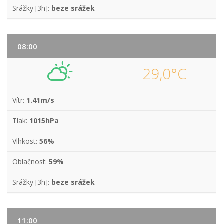
Srážky [3h]:
beze srážek
08:00
29,0°C
Vítr:
1.41m/s
Tlak:
1015hPa
Vlhkost:
56%
Oblačnost:
59%
Srážky [3h]:
beze srážek
11:00