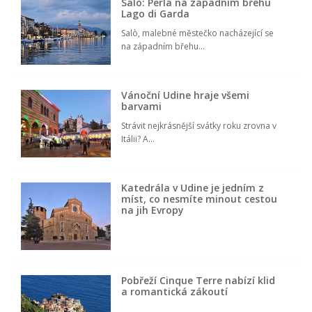
Salò: Perla na západním břehu
Lago di Garda
Salò, malebné městečko nacházející se
na západním břehu...
Vánoční Udine hraje všemi
barvami
Strávit nejkrásnější svátky roku zrovna v
Itálii? A...
Katedrála v Udine je jedním z
míst, co nesmíte minout cestou
na jih Evropy
Pobřeží Cinque Terre nabízí klid
a romantická zákoutí