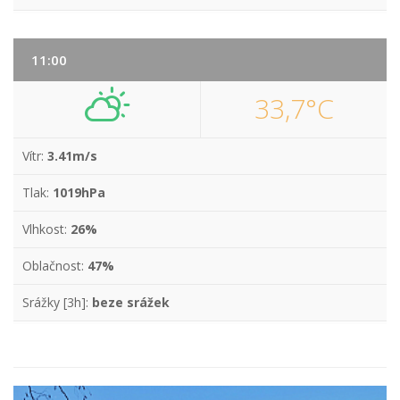
11:00
33,7°C
Vítr:
3.41m/s
Tlak:
1019hPa
Vlhkost:
26%
Oblačnost:
47%
Srážky [3h]:
beze srážek