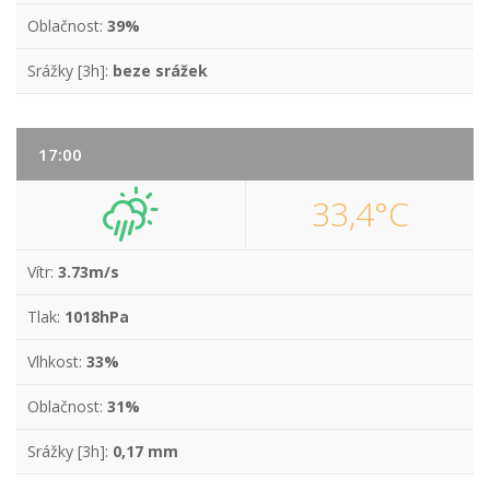
Oblačnost:
39%
Srážky [3h]:
beze srážek
17:00
33,4°C
Vítr:
3.73m/s
Tlak:
1018hPa
Vlhkost:
33%
Oblačnost:
31%
Srážky [3h]:
0,17 mm