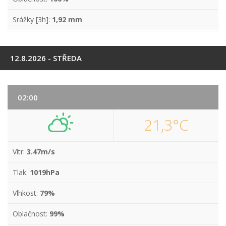
Srážky [3h]:
1,92 mm
12.8.2026 - STŘEDA
02:00
21,3°C
Vítr:
3.47m/s
Tlak:
1019hPa
Vlhkost:
79%
Oblačnost:
99%