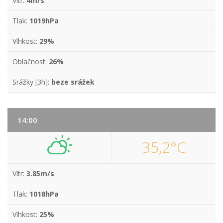
Vítr:
4m/s
Tlak:
1019hPa
Vlhkost:
29%
Oblačnost:
26%
Srážky [3h]:
beze srážek
14:00
35,2°C
Vítr:
3.85m/s
Tlak:
1018hPa
Vlhkost:
25%