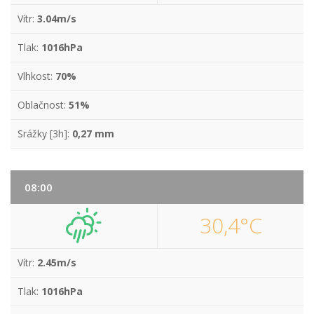
Vítr:
3.04m/s
Tlak:
1016hPa
Vlhkost:
70%
Oblačnost:
51%
Srážky [3h]:
0,27 mm
08:00
30,4°C
Vítr:
2.45m/s
Tlak:
1016hPa