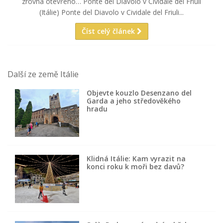
zrovna otevřeno… Ponte del Diavolo v Cividale del Friuli
(Itálie) Ponte del Diavolo v Cividale del Friuli...
Číst celý článek
Další ze země Itálie
Objevte kouzlo Desenzano del
Garda a jeho středověkého
hradu
Klidná Itálie: Kam vyrazit na
konci roku k moři bez davů?