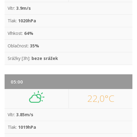
Vítr:
3.9m/s
Tlak:
1020hPa
Vlhkost:
64%
Oblačnost:
35%
Srážky [3h]:
beze srážek
05:00
22,0°C
Vítr:
3.85m/s
Tlak:
1019hPa