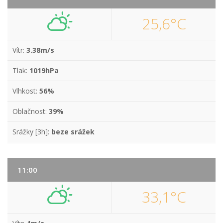
25,6°C
Vítr:
3.38m/s
Tlak:
1019hPa
Vlhkost:
56%
Oblačnost:
39%
Srážky [3h]:
beze srážek
11:00
33,1°C