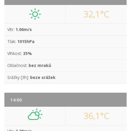
32,1°C
Vítr:
1.06m/s
Tlak:
1015hPa
Vlhkost:
35%
Oblačnost:
bez mraků
Srážky [3h]:
beze srážek
14:00
36,1°C