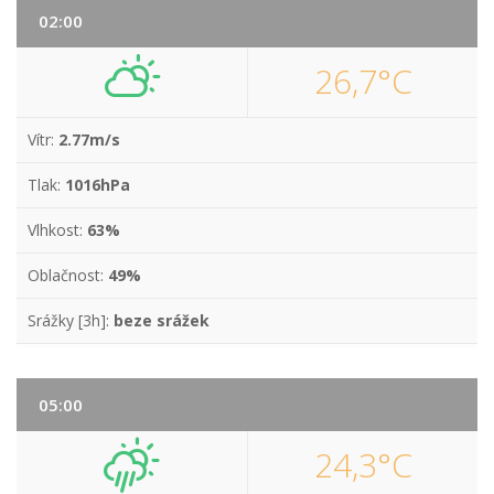
02:00
26,7°C
Vítr:
2.77m/s
Tlak:
1016hPa
Vlhkost:
63%
Oblačnost:
49%
Srážky [3h]:
beze srážek
05:00
24,3°C