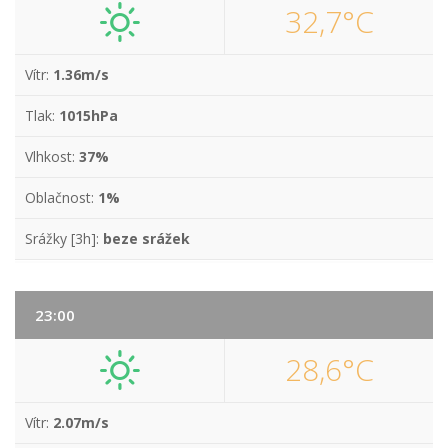
32,7°C
Vítr:
1.36m/s
Tlak:
1015hPa
Vlhkost:
37%
Oblačnost:
1%
Srážky [3h]:
beze srážek
23:00
28,6°C
Vítr:
2.07m/s