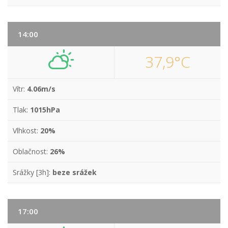
14:00
37,9°C
Vítr:
4.06m/s
Tlak:
1015hPa
Vlhkost:
20%
Oblačnost:
26%
Srážky [3h]:
beze srážek
17:00