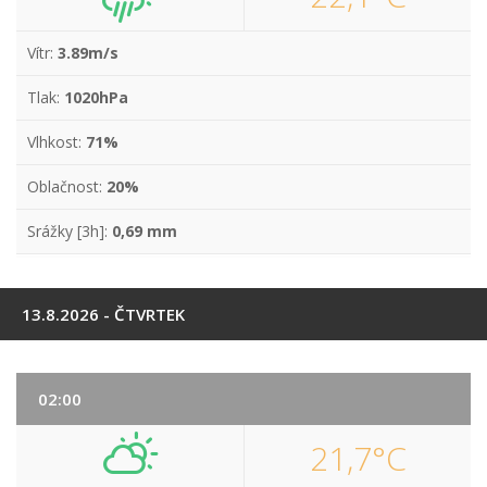
Vítr:
3.89m/s
Tlak:
1020hPa
Vlhkost:
71%
Oblačnost:
20%
Srážky [3h]:
0,69 mm
13.8.2026 - ČTVRTEK
02:00
21,7°C