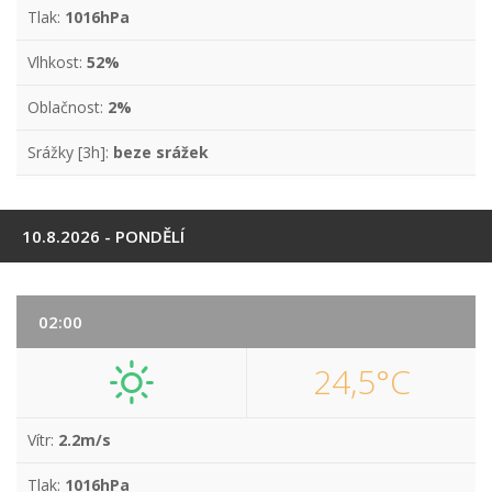
Tlak:
1016hPa
Vlhkost:
52%
Oblačnost:
2%
Srážky [3h]:
beze srážek
10.8.2026 - PONDĚLÍ
02:00
24,5°C
Vítr:
2.2m/s
Tlak:
1016hPa