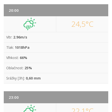
20:00
24,5°C
Vítr:
2.96m/s
Tlak:
1018hPa
Vlhkost:
66%
Oblačnost:
25%
Srážky [3h]:
0,60 mm
23:00
22,1°C