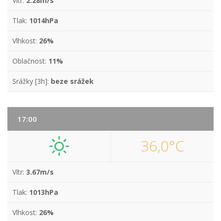
Vítr:
2.28m/s
Tlak:
1014hPa
Vlhkost:
26%
Oblačnost:
11%
Srážky [3h]:
beze srážek
17:00
36,0°C
Vítr:
3.67m/s
Tlak:
1013hPa
Vlhkost:
26%