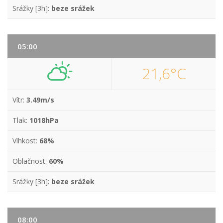
Srážky [3h]:
beze srážek
05:00
21,6°C
Vítr:
3.49m/s
Tlak:
1018hPa
Vlhkost:
68%
Oblačnost:
60%
Srážky [3h]:
beze srážek
08:00