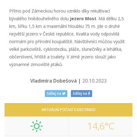
Přímo pod Zámeckou horou vzniklo díky rekultivaci
bývalého hnědouhelného dolu
jezero Most
. Má délku 2,5
km, šířku 1,5 km a maximální hloubku 75 m. Jde o druhé
největší jezero v České republice. Kvalita vody odpovídá
normám pro přírodní koupaliště. Návštěvníci můžou využít
velké parkoviště, cyklostezku, pláže, slunečníky a lehátka,
občerstvení, hřiště a toalety. V zimě jezero slouží jako
významné zimoviště ptáků.
Vladimíra Dobešová |
20.10.2023
Sdílej na
Sdílej na
AKTUÁLNÍ POČASÍ V DESTINACI
14,6°C