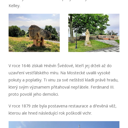
Kelley.
V roce 1646 získali Hněvín Švédové, kteří jej drželi až do
uzavření vestfálského míru. Na Mostecké uvalili vysoké
pokuty a poplatky. Ti vinu za své neštěstí kladli právě hradu,
který svým významem přitahoval nepřátele. Ferdinand III.
proto povolil jeho demolici.
V roce 1879 zde byla postavena restaurace a dřevěná věž,
kterou ale hned následující rok poškodil vichr.