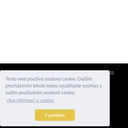
CESTOVNÍ POJIŠTĚNÍ
KONTAKTY
REKLAMA
RSS
Tento web používá soubory cookie. Dalším
procházením tohoto webu vyjadřujete souhlas s
atlasmest.cz
atlaspamatek.info
atlaszemi.info
naším používáním souborů cookie.
Více informací o cookie.
© 2005 - 2026 Desperado.cz. Všechna práva vyhrazena.
Data o počasí jsou přebírána z
OpenWeather
.
V pořádku
Kontakt:
mail@desperado.cz