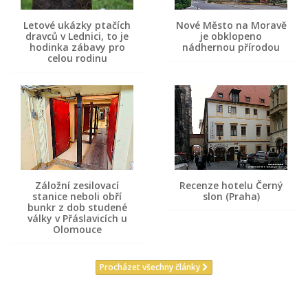
Letové ukázky ptačích
Nové Město na Moravě
dravců v Lednici, to je
je obklopeno
hodinka zábavy pro
nádhernou přírodou
celou rodinu
Záložní zesilovací
Recenze hotelu Černý
stanice neboli obří
slon (Praha)
bunkr z dob studené
války v Přáslavicích u
Olomouce
Procházet všechny články