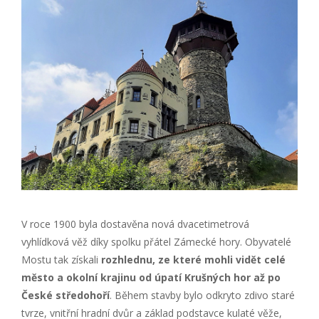
V roce 1900 byla dostavěna nová dvacetimetrová
vyhlídková věž díky spolku přátel Zámecké hory. Obyvatelé
Mostu tak získali
rozhlednu, ze které mohli vidět celé
město a okolní krajinu od úpatí Krušných hor až po
České středohoří
. Během stavby bylo odkryto zdivo staré
tvrze, vnitřní hradní dvůr a základ podstavce kulaté věže,