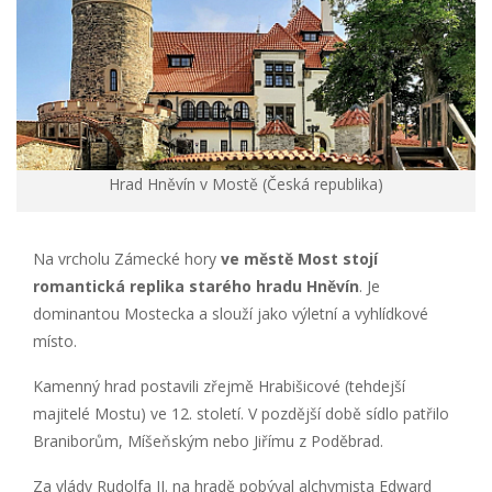
Hrad Hněvín v Mostě (Česká republika)
Na vrcholu Zámecké hory
ve městě Most stojí
romantická replika starého hradu Hněvín
. Je
dominantou Mostecka a slouží jako výletní a vyhlídkové
místo.
Kamenný hrad postavili zřejmě Hrabišicové (tehdejší
majitelé Mostu) ve 12. století. V pozdější době sídlo patřilo
Braniborům, Míšeňským nebo Jiřímu z Poděbrad.
Za vlády Rudolfa II. na hradě pobýval alchymista Edward