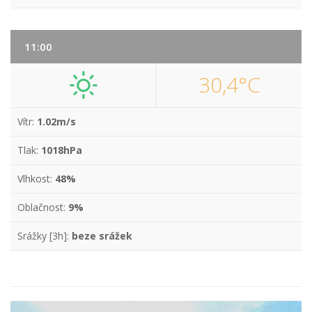
11:00
30,4°C
Vítr:
1.02m/s
Tlak:
1018hPa
Vlhkost:
48%
Oblačnost:
9%
Srážky [3h]:
beze srážek