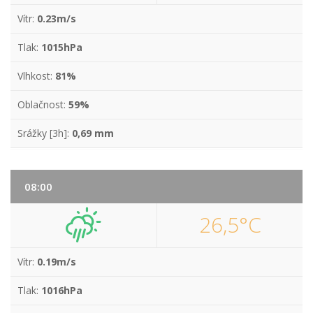
Vítr:
0.23m/s
Tlak:
1015hPa
Vlhkost:
81%
Oblačnost:
59%
Srážky [3h]:
0,69 mm
08:00
26,5°C
Vítr:
0.19m/s
Tlak:
1016hPa