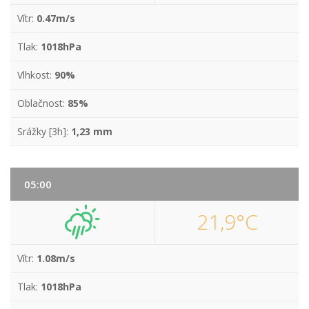
Vítr:
0.47m/s
Tlak:
1018hPa
Vlhkost:
90%
Oblačnost:
85%
Srážky [3h]:
1,23 mm
05:00
21,9°C
Vítr:
1.08m/s
Tlak:
1018hPa