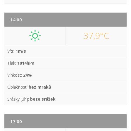
14:00
37,9°C
Vítr:
1m/s
Tlak:
1014hPa
Vlhkost:
24%
Oblačnost:
bez mraků
Srážky [3h]:
beze srážek
17:00