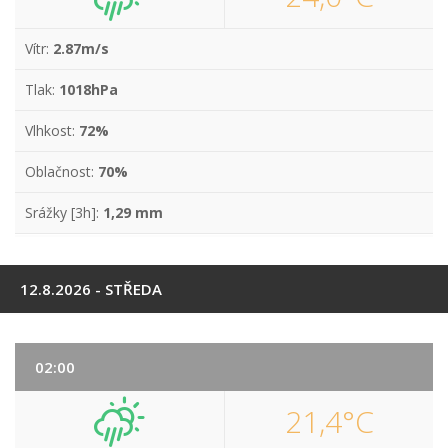
Vítr:
2.87m/s
Tlak:
1018hPa
Vlhkost:
72%
Oblačnost:
70%
Srážky [3h]:
1,29 mm
12.8.2026 - STŘEDA
02:00
21,4°C