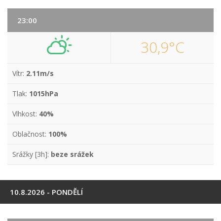
23:00
30,9°C
Vítr:
2.11m/s
Tlak:
1015hPa
Vlhkost:
40%
Oblačnost:
100%
Srážky [3h]:
beze srážek
10.8.2026 - PONDĚLÍ