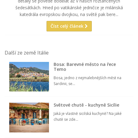
detaily se povede dodělat až v našich roztančených
šedesátkách. Hned po vatikánské jedničce je milánská
katedrála evropskou dvojkou, na světě pak bere...
Číst celý článek
Další ze země Itálie
Bosa: Barevné město na řece
Temo
Bosa, jedno z nejmalebnějších měst na
Sardinii, se...
Světové chutě - kuchyně Sicílie
Jaká je vlastně sicilská kuchyně? Na jaké
chutě se zde...