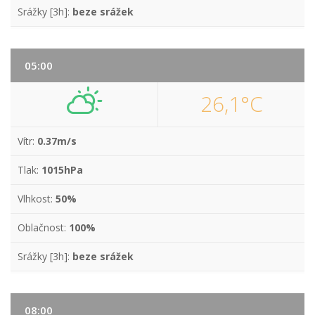
Srážky [3h]:
beze srážek
05:00
26,1°C
Vítr:
0.37m/s
Tlak:
1015hPa
Vlhkost:
50%
Oblačnost:
100%
Srážky [3h]:
beze srážek
08:00