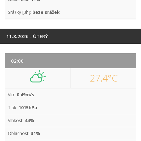
Srážky [3h]:
beze srážek
11.8.2026 - ÚTERÝ
02:00
27,4°C
Vítr:
0.49m/s
Tlak:
1015hPa
Vlhkost:
44%
Oblačnost:
31%