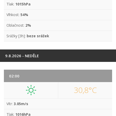
Tlak:
1015hPa
Vlhkost:
54%
Oblačnost:
2%
Srážky [3h]:
beze srážek
9.8.2026 - NEDĚLE
02:00
30,8°C
Vítr:
3.05m/s
Tlak:
1016hPa