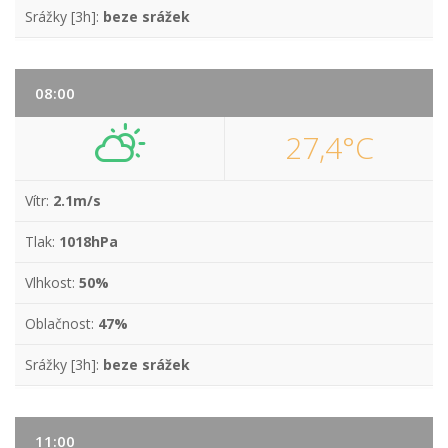
Srážky [3h]:
beze srážek
08:00
27,4°C
Vítr:
2.1m/s
Tlak:
1018hPa
Vlhkost:
50%
Oblačnost:
47%
Srážky [3h]:
beze srážek
11:00