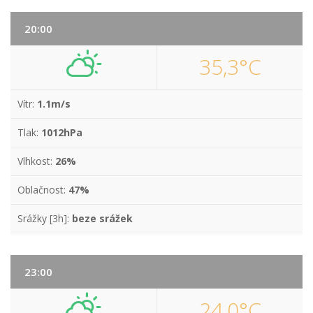
20:00
35,3°C
Vítr:
1.1m/s
Tlak:
1012hPa
Vlhkost:
26%
Oblačnost:
47%
Srážky [3h]:
beze srážek
23:00
24,0°C