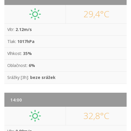
29,4°C
Vítr:
2.12m/s
Tlak:
1017hPa
Vlhkost:
35%
Oblačnost:
6%
Srážky [3h]:
beze srážek
14:00
32,8°C