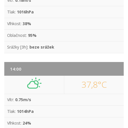
Vítr:
0.18m/s
Tlak:
1016hPa
Vlhkost:
38%
Oblačnost:
95%
Srážky [3h]:
beze srážek
14:00
37,8°C
Vítr:
0.75m/s
Tlak:
1014hPa
Vlhkost:
24%