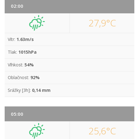
02:00
27,9°C
Vítr:
1.63m/s
Tlak:
1015hPa
Vlhkost:
54%
Oblačnost:
92%
Srážky [3h]:
0,14 mm
05:00
25,6°C