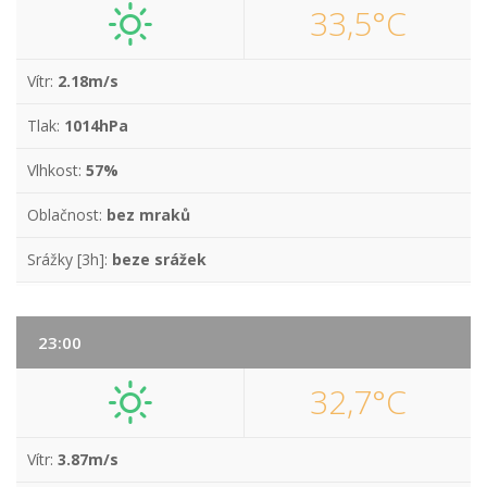
33,5°C
Vítr:
2.18m/s
Tlak:
1014hPa
Vlhkost:
57%
Oblačnost:
bez mraků
Srážky [3h]:
beze srážek
23:00
32,7°C
Vítr:
3.87m/s