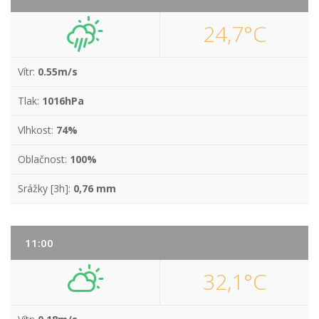
24,7°C
Vítr:
0.55m/s
Tlak:
1016hPa
Vlhkost:
74%
Oblačnost:
100%
Srážky [3h]:
0,76 mm
11:00
32,1°C