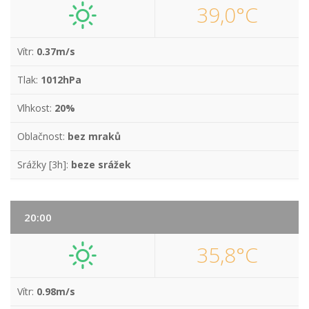
39,0°C
Vítr:
0.37m/s
Tlak:
1012hPa
Vlhkost:
20%
Oblačnost:
bez mraků
Srážky [3h]:
beze srážek
20:00
35,8°C
Vítr:
0.98m/s