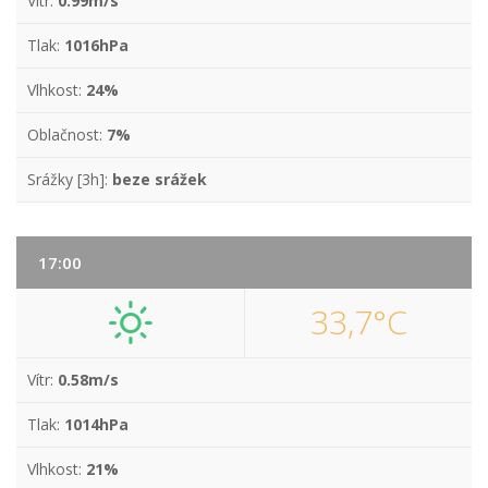
Vítr:
0.99m/s
Tlak:
1016hPa
Vlhkost:
24%
Oblačnost:
7%
Srážky [3h]:
beze srážek
17:00
33,7°C
Vítr:
0.58m/s
Tlak:
1014hPa
Vlhkost:
21%