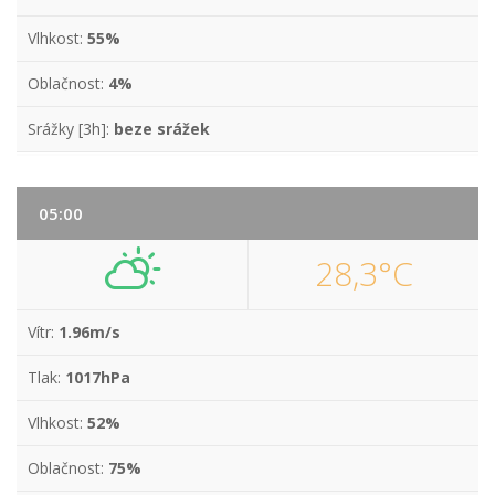
Vlhkost:
55%
Oblačnost:
4%
Srážky [3h]:
beze srážek
05:00
28,3°C
Vítr:
1.96m/s
Tlak:
1017hPa
Vlhkost:
52%
Oblačnost:
75%