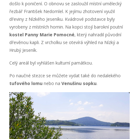
došlo k poničení. O obnovu se zasloužil místní umělecký
řezbář František Nedomlel. K jejímu zhotovení využil
dřeviny z Nízkého Jeseníku. Kvádrové podstavce byly
vyrobeny z místních hornin. Na kopci stojí barokní poutní
kostel Panny Marie Pomocné
, který nahradil původní
dřevěnou kapli. Z vrcholku se otevírá výhled na Nízký a
Hrubý Jeseník.
Celý areál byl vyhlášen kulturní památkou.
Po naučné stezce se můžete vydat také do nedalekého
tufového lomu
nebo na
Venušinu sopku
.