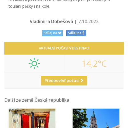
toulání pěšky i na kole.
Vladimíra Dobešová |
7.10.2022
Sdílej na
Sdílej na
AKTUÁLNÍ POČASÍ V DESTINACI
14,2°C
Předpověď počasí
Další ze země Česká republika