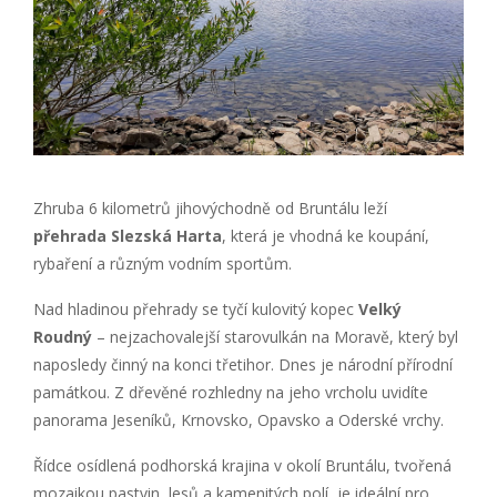
Zhruba 6 kilometrů jihovýchodně od Bruntálu leží
přehrada Slezská Harta
, která je vhodná ke koupání,
rybaření a různým vodním sportům.
Nad hladinou přehrady se tyčí kulovitý kopec
Velký
Roudný
– nejzachovalejší starovulkán na Moravě, který byl
naposledy činný na konci třetihor. Dnes je národní přírodní
památkou. Z dřevěné rozhledny na jeho vrcholu uvidíte
panorama Jeseníků, Krnovsko, Opavsko a Oderské vrchy.
Řídce osídlená podhorská krajina v okolí Bruntálu, tvořená
mozaikou pastvin, lesů a kamenitých polí, je ideální pro