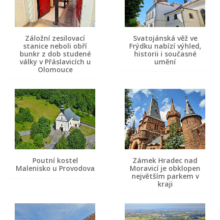
Záložní zesilovací
Svatojánská věž ve
stanice neboli obří
Frýdku nabízí výhled,
bunkr z dob studené
historii i současné
války v Přáslavicích u
umění
Olomouce
Poutní kostel
Zámek Hradec nad
Malenisko u Provodova
Moravicí je obklopen
největším parkem v
kraji