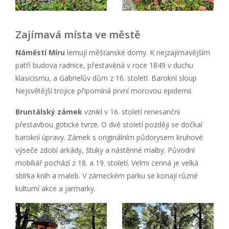
Zajímavá místa ve městě
Náměstí Míru
lemují měšťanské domy. K nejzajímavějším
patří budova radnice, přestavěná v roce 1849 v duchu
klasicismu, a Gabrielův dům z 16. století. Barokní sloup
Nejsvětější trojice připomíná první morovou epidemii.
Bruntálský zámek
vznikl v 16. století renesanční
přestavbou gotické tvrze. O dvě století později se dočkal
barokní úpravy. Zámek s originálním půdorysem kruhové
výseče zdobí arkády, štuky a nástěnné malby. Původní
mobiliář pochází z 18. a 19. století. Velmi cenná je velká
sbírka knih a maleb. V zámeckém parku se konají různé
kulturní akce a jarmarky.