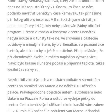
Končí slavný Benátský karneval, který začal 4. února a končí
dnes na Masopustní úterý 21. února. Po čase se nám
podařilo navštívit Benátky v čase karnevalu, tak přinášíme
pár fotografií pro inspiraci. V Benátkách jsme strávili jen
jeden den (úterý 14.2.), kdy nebyl plánován žádný oficiální
program. Přesto o masky a kostýmy v centru Benátek
nebyla nouze a o turisty také ne. Ve srovnání s částečně
covidovým minulým létem, bylo v Benátkách o poznání více
turistů, ale stále to bylo ještě snesitelné. Předpokládám, že
při víkendových akcích je město naplněno výrazně více.
Navíc bylo krásné slunečné počasí a příjemná teplota, takže
ideální čas na výlet.
Nejvíce lidí v kostýmech a maskách potkáte v samotném
centru na náměstí San Marco a na nábřeží u Dóžecího
paláce. Pravděpodobně dojedete autem, autobusem nebo
vlakem na Piazzale Roma a odtud se vydejte pěšky do
centra. Cesta benátskými uličkami okolo kanálů vám zabere
30 – 40 minut. Značená je cedulemi San Marco, případně