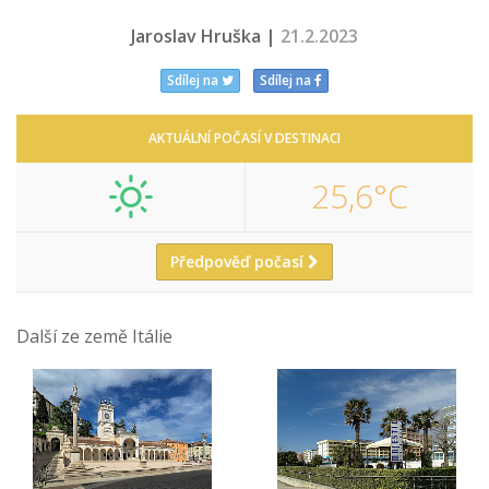
Jaroslav Hruška |
21.2.2023
Sdílej na
Sdílej na
AKTUÁLNÍ POČASÍ V DESTINACI
25,6°C
Předpověď počasí
Další ze země Itálie