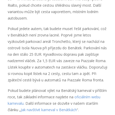
Rialto, pokud chcete cestou shlédnou slavný most. Další
variantou může být cesta vaporettem, místním lodním
autobusem.
Pokud jedete autem, tak budete muset řešit parkování, což
v Benátkách není zrovna laciné. Poprvé jsme letos
vyzkoušeli parkovací areál Tronchetto, který se nachází na
ostrově Isola Nuova při příjezdu do Benátek. Parkování nás
na den stálo 25 EUR. Kyvadlovou dopravu pak zajišťuje
nadzemní vláček. Za 1,5 EUR vás zaveze na Piazzale Roma.
Lístek koupíte v automatech na zastávce vláčku. Doporučuji
si rovnou kopit lístek na 2 cesty, cestu tam a zpět. Při
zpáteční cestě bývá u automatů na Piazzale Roma fronta.
Pokud budete plánovat výlet na Benátský karneval v příštím
roce, tak základní informace najdete na
oficiálním webu
karnevalu
. Další informace se dozvíte v našem starším
článku „
Jak navštívit karneval v Benátkách
“.