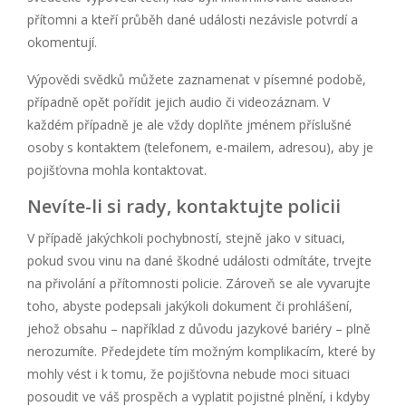
přítomni a kteří průběh dané události nezávisle potvrdí a
okomentují.
Výpovědi svědků můžete zaznamenat v písemné podobě,
případně opět pořídit jejich audio či videozáznam. V
každém případně je ale vždy doplňte jménem příslušné
osoby s kontaktem (telefonem, e-mailem, adresou), aby je
pojišťovna mohla kontaktovat.
Nevíte-li si rady, kontaktujte policii
V případě jakýchkoli pochybností, stejně jako v situaci,
pokud svou vinu na dané škodné události odmítáte, trvejte
na přivolání a přítomnosti policie. Zároveň se ale vyvarujte
toho, abyste podepsali jakýkoli dokument či prohlášení,
jehož obsahu – například z důvodu jazykové bariéry – plně
nerozumíte. Předejdete tím možným komplikacím, které by
mohly vést i k tomu, že pojišťovna nebude moci situaci
posoudit ve váš prospěch a vyplatit pojistné plnění, i kdyby