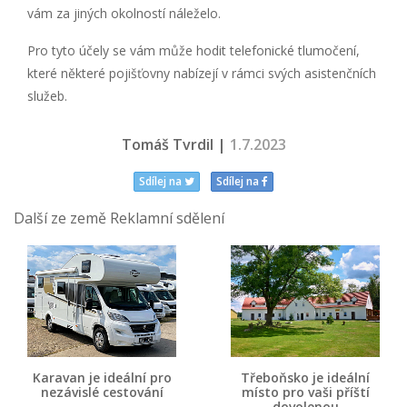
vám za jiných okolností náleželo.
Pro tyto účely se vám může hodit telefonické tlumočení,
které některé pojišťovny nabízejí v rámci svých asistenčních
služeb.
Tomáš Tvrdil |
1.7.2023
Sdílej na
Sdílej na
Další ze země Reklamní sdělení
Karavan je ideální pro
Třeboňsko je ideální
nezávislé cestování
místo pro vaši příští
dovolenou