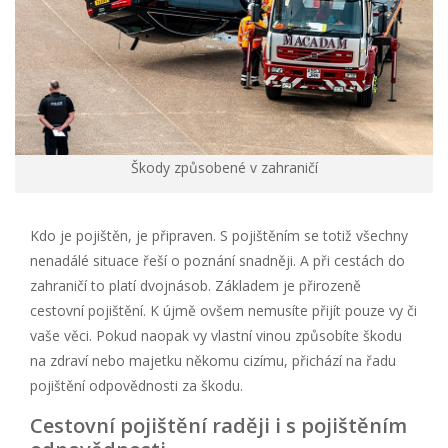
Škody způsobené v zahraničí
Kdo je pojištěn, je připraven. S pojištěním se totiž všechny
nenadálé situace řeší o poznání snadněji. A při cestách do
zahraničí to platí dvojnásob. Základem je přirozeně
cestovní pojištění. K újmě ovšem nemusíte přijít pouze vy či
vaše věci. Pokud naopak vy vlastní vinou způsobíte škodu
na zdraví nebo majetku někomu cizímu, přichází na řadu
pojištění odpovědnosti za škodu.
Cestovní pojištění raději i s pojištěním