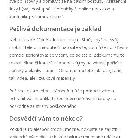
své pojišťovny a domluvit se na dalším postupu. Asistenční
linky bývají dostupné telefonicky či online non-stop a
komunikují s vámi v češtině.
Pečlivá dokumentace je základ
Nehodu také řádně zdokumentujte. Stačí, když na svůj
mobilní telefon nafotíte či natočíte vše, co může pojišťovně
pomoci zorientovat se v tom, co se stalo. Zdokumentujte
rozsah škod či konkrétní podobu újmy na zdraví, pořiďte
náčrtky a plánky situace. Obstarat můžete jak fotografie,
tak videa, ale i zvukové materiály.
Pečlivá dokumentace zároveň může pomoci i vám a
ochránit vás například před nepřiměřenými nároky na
odškodné ze strany poškozeného.
Dosvědčí vám to někdo?
Pokud je to alespoň trochu možné, pokuste se zajistit i
svědecké výpovědi těch, kdo byli inkriminované události