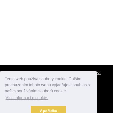
CESTOVNÍ POJIŠTĚNÍ
KONTAKTY
REKLAMA
RSS
Tento web používá soubory cookie. Dalším
procházením tohoto webu vyjadřujete souhlas s
atlasmest.cz
atlaspamatek.info
atlaszemi.info
naším používáním souborů cookie.
Více informací o cookie.
© 2005 - 2026 Desperado.cz. Všechna práva vyhrazena.
Data o počasí jsou přebírána z
OpenWeather
.
V pořádku
Kontakt:
mail@desperado.cz