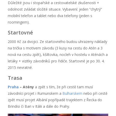
Důležité jsou i stopařské a cestovatelské zkušenosti +
odolnost zvládat složité situace. Vybavení: jeden “chytrý”
mobilní telefon a tablet nebo dva telefony (jeden s
roomingem).
Startovné
2000 Kč za dvojici. Ze startovného budou uhrazeny náklady
na trička s motivem závodu (3 kusy na cestu do Atén a 3
nová na cestu zpět), kšiltovka, nocleh v hostelu v Aténách a
letáky + vizitky závodníků pro řidiče. Startovné je po 30. 4.
2015 nevratné.
Trasa
Praha
– Atény
a zpět s tím, že při cestě tam musí
závodníci projet i Rumunskem a
Bulharskem
nebo při cestě
zpět musí projet Albánií popřípadě trajektem z Řecka do
Brindisi či Bari v Itálii a dále do Prahy.