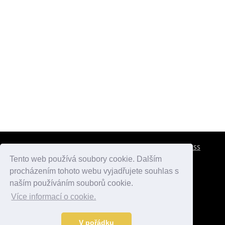
CESTOVNÍ POJIŠTĚNÍ
KONTAKTY
REKLAMA
RSS
Tento web používá soubory cookie. Dalším
procházením tohoto webu vyjadřujete souhlas s
atlasmest.cz
atlaspamatek.info
atlaszemi.info
naším používáním souborů cookie.
Více informací o cookie.
© 2005 - 2026 Desperado.cz. Všechna práva vyhrazena.
Data o počasí jsou přebírána z
OpenWeather
.
V pořádku