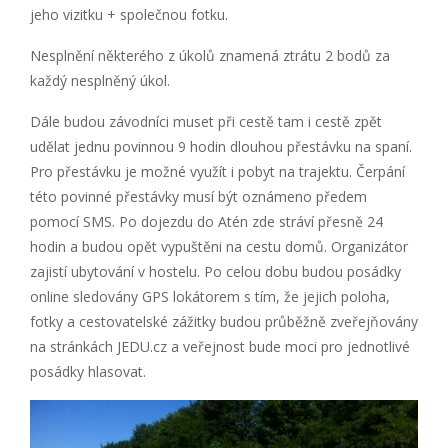
jeho vizitku + společnou fotku.
Nesplnění některého z úkolů znamená ztrátu 2 bodů za
každý nesplněný úkol.
Dále budou závodníci muset při cestě tam i cestě zpět
udělat jednu povinnou 9 hodin dlouhou přestávku na spaní.
Pro přestávku je možné využít i pobyt na trajektu. Čerpání
této povinné přestávky musí být oznámeno předem
pomocí SMS. Po dojezdu do Atén zde stráví přesně 24
hodin a budou opět vypuštěni na cestu domů. Organizátor
zajistí ubytování v hostelu. Po celou dobu budou posádky
online sledovány GPS lokátorem s tím, že jejich poloha,
fotky a cestovatelské zážitky budou průběžně zveřejňovány
na stránkách JEDU.cz a veřejnost bude moci pro jednotlivé
posádky hlasovat.