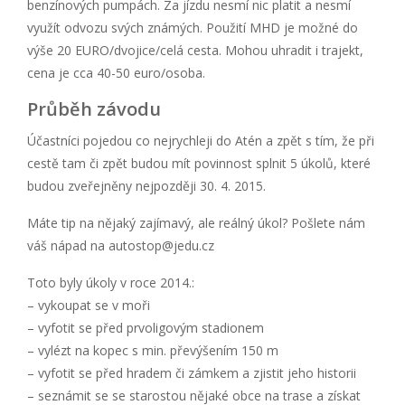
benzínových pumpách. Za jízdu nesmí nic platit a nesmí
využít odvozu svých známých. Použití MHD je možné do
výše 20 EURO/dvojice/celá cesta. Mohou uhradit i trajekt,
cena je cca 40-50 euro/osoba.
Průběh závodu
Účastníci pojedou co nejrychleji do Atén a zpět s tím, že při
cestě tam či zpět budou mít povinnost splnit 5 úkolů, které
budou zveřejněny nejpozději 30. 4. 2015.
Máte tip na nějaký zajímavý, ale reálný úkol? Pošlete nám
váš nápad na autostop@jedu.cz
Toto byly úkoly v roce 2014.:
– vykoupat se v moři
– vyfotit se před prvoligovým stadionem
– vylézt na kopec s min. převýšením 150 m
– vyfotit se před hradem či zámkem a zjistit jeho historii
– seznámit se se starostou nějaké obce na trase a získat