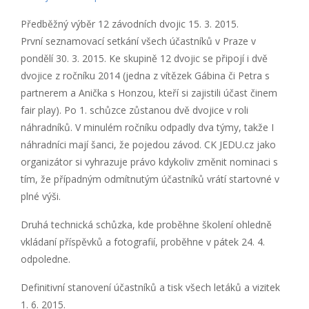
Předběžný výběr 12 závodních dvojic 15. 3. 2015.
První seznamovací setkání všech účastníků v Praze v
pondělí 30. 3. 2015. Ke skupině 12 dvojic se připojí i dvě
dvojice z ročníku 2014 (jedna z vítězek Gábina či Petra s
partnerem a Anička s Honzou, kteří si zajistili účast činem
fair play). Po 1. schůzce zůstanou dvě dvojice v roli
náhradníků. V minulém ročníku odpadly dva týmy, takže I
náhradníci mají šanci, že pojedou závod. CK JEDU.cz jako
organizátor si vyhrazuje právo kdykoliv změnit nominaci s
tím, že případným odmítnutým účastníků vrátí startovné v
plné výši.
Druhá technická schůzka, kde proběhne školení ohledně
vkládaní příspěvků a fotografií, proběhne v pátek 24. 4.
odpoledne.
Definitivní stanovení účastníků a tisk všech letáků a vizitek
1. 6. 2015.