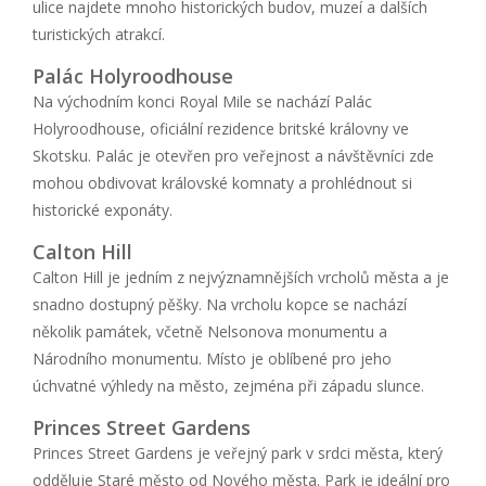
ulice najdete mnoho historických budov, muzeí a dalších
turistických atrakcí.
Palác Holyroodhouse
Na východním konci Royal Mile se nachází Palác
Holyroodhouse, oficiální rezidence britské královny ve
Skotsku. Palác je otevřen pro veřejnost a návštěvníci zde
mohou obdivovat královské komnaty a prohlédnout si
historické exponáty.
Calton Hill
Calton Hill je jedním z nejvýznamnějších vrcholů města a je
snadno dostupný pěšky. Na vrcholu kopce se nachází
několik památek, včetně Nelsonova monumentu a
Národního monumentu. Místo je oblíbené pro jeho
úchvatné výhledy na město, zejména při západu slunce.
Princes Street Gardens
Princes Street Gardens je veřejný park v srdci města, který
odděluje Staré město od Nového města. Park je ideální pro