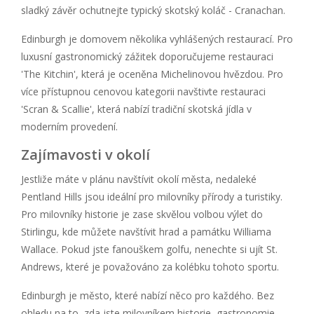
sladký závěr ochutnejte typický skotský koláč - Cranachan.
Edinburgh je domovem několika vyhlášených restaurací. Pro
luxusní gastronomický zážitek doporučujeme restauraci
'The Kitchin', která je oceněna Michelinovou hvězdou. Pro
více přístupnou cenovou kategorii navštivte restauraci
'Scran & Scallie', která nabízí tradiční skotská jídla v
moderním provedení.
Zajímavosti v okolí
Jestliže máte v plánu navštívit okolí města, nedaleké
Pentland Hills jsou ideální pro milovníky přírody a turistiky.
Pro milovníky historie je zase skvělou volbou výlet do
Stirlingu, kde můžete navštívit hrad a památku Williama
Wallace. Pokud jste fanouškem golfu, nenechte si ujít St.
Andrews, které je považováno za kolébku tohoto sportu.
Edinburgh je město, které nabízí něco pro každého. Bez
ohledu na to, zda jste milovníkem historie, gastronomie