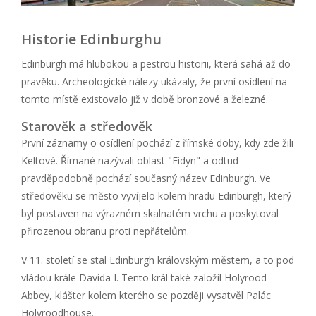
Historie Edinburghu
Edinburgh má hlubokou a pestrou historii, která sahá až do
pravěku. Archeologické nálezy ukázaly, že první osídlení na
tomto místě existovalo již v době bronzové a železné.
Starověk a středověk
První záznamy o osídlení pochází z římské doby, kdy zde žili
Keltové. Římané nazývali oblast "Eidyn" a odtud
pravděpodobně pochází současný název Edinburgh. Ve
středověku se město vyvíjelo kolem hradu Edinburgh, který
byl postaven na výrazném skalnatém vrchu a poskytoval
přirozenou obranu proti nepřátelům.
V 11. století se stal Edinburgh královským městem, a to pod
vládou krále Davida I. Tento král také založil Holyrood
Abbey, klášter kolem kterého se později vysatvěl Palác
Holyroodhouse.