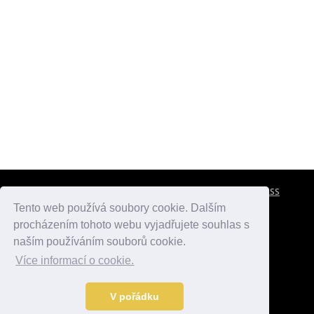
CESTOVNÍ POJIŠTĚNÍ
KONTAKTY
REKLAMA
RSS
Tento web používá soubory cookie. Dalším
procházením tohoto webu vyjadřujete souhlas s
atlasmest.cz
atlaspamatek.info
atlaszemi.info
naším používáním souborů cookie.
Více informací o cookie.
© 2005 - 2026 Desperado.cz. Všechna práva vyhrazena.
Data o počasí jsou přebírána z
OpenWeather
.
V pořádku
Kontakt:
mail@desperado.cz