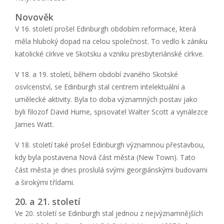
Novověk
V 16. století prošel Edinburgh obdobím reformace, která
měla hluboký dopad na celou společnost. To vedlo k zániku
katolické církve ve Skotsku a vzniku presbyteriánské církve.
V 18. a 19. století, během období zvaného Skotské
osvícenství, se Edinburgh stal centrem intelektuální a
umělecké aktivity. Byla to doba významných postav jako
byli filozof David Hume, spisovatel Walter Scott a vynálezce
James Watt.
V 18. století také prošel Edinburgh významnou přestavbou,
kdy byla postavena Nová část města (New Town). Tato
část města je dnes proslulá svými georgiánskými budovami
a širokými třídami.
20. a 21. století
Ve 20. století se Edinburgh stal jednou z nejvýznamnějších