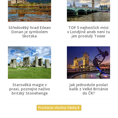
Středověký hrad Eilean
TOP 5 nejhezčích míst
Donan je symbolem
v Londýně aneb není tu
Skotska
jen proslulý Tower
Starověká magie v
Jak jednoduše poslat
praxi, poznejte naživo
balík z Velké Británie
britský Stonehenge
do ČR?
Procházet všechny články