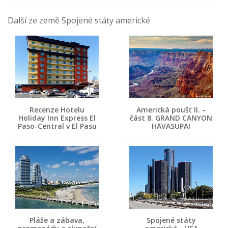
Další ze země Spojené státy americké
Recenze Hotelu
Americká poušť II. –
Holiday Inn Express El
část 8. GRAND CANYON
Paso-Central v El Pasu
HAVASUPAI
Pláže a zábava,
Spojené státy