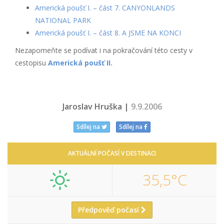
Americká poušť I. – část 7. CANYONLANDS
NATIONAL PARK
Americká poušť I. – část 8. A JSME NA KONCI
Nezapomeňte se podívat i na pokračování této cesty v
cestopisu
Americká poušť II.
Jaroslav Hruška |
9.9.2006
Sdílej na
Sdílej na
AKTUÁLNÍ POČASÍ V DESTINACI
35,5°C
Předpověď počasí