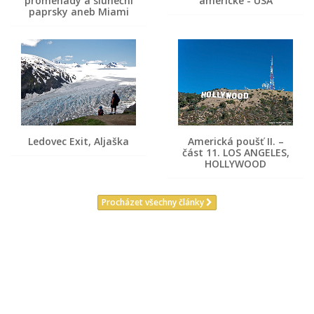
promenády a sluneční
americké - USA
paprsky aneb Miami
Ledovec Exit, Aljaška
Americká poušť II. –
část 11. LOS ANGELES,
HOLLYWOOD
Procházet všechny články