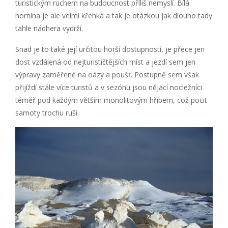
turistickým ruchem na budoucnost příliš nemyslí. Bílá
hornina je ale velmi křehká a tak je otázkou jak dlouho tady
tahle nádhera vydrží.
Snad je to také její určitou horší dostupností, je přece jen
dost vzdálená od nejturističtějších míst a jezdí sem jen
výpravy zaměřené na oázy a poušť. Postupně sem však
přijíždí stále více turistů a v sezónu jsou nějací nocležníci
téměř pod každým větším monolitovým hřibem, což pocit
samoty trochu ruší.