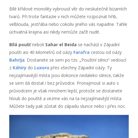
Bílé křídové monolity vybrousil vítr do neskutečně bizarních
tvarů. Při troše fantazie v nich můžete rozpoznat hřib,
velblouda, jestřába nebo cokoliv jiného vás napadne. Tahle
úchvatná krajina asi nikdy nemůže začít nudit.
Bílá poušť
neboli
Sahar el Beida
se nachází v Západní
poušti asi 40 kilometrů od oázy
Farafra
cestou od oázy
Bahríja
. Dostanete se sem po tzv. „Pouštní silnici“ vedoucí
z
Káhiry
do
Luxoru
přes všechny Západní oázy. Ty
nejzajímavější místa jsou dokonce nedaleko silnice, takže
se sem dá dostat i bez průvodce. Pronajmout si auto s
průvodcem je však mnohem lepší, protože se dostanete
hloub do pouště a vezme vás na ta nejzajímavější místa.
Můžete tady pak zůstat do západu slunce nebo i přes noc.