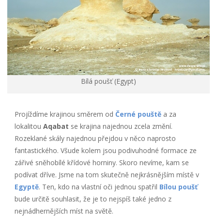
Bílá poušť (Egypt)
Projíždíme krajinou směrem od
Černé pouště
a za
lokalitou
Aqabat
se krajina najednou zcela změní.
Rozeklané skály najednou přejdou v něco naprosto
fantastického. Všude kolem jsou podivuhodné formace ze
zářivé sněhobílé křídové horniny. Skoro nevíme, kam se
podívat dříve. Jsme na tom skutečně nejkrásnějším místě v
Egyptě
. Ten, kdo na vlastní oči jednou spatřil
Bílou poušť
bude určitě souhlasit, že je to nejspíš také jedno z
nejnádhernějších míst na světě.