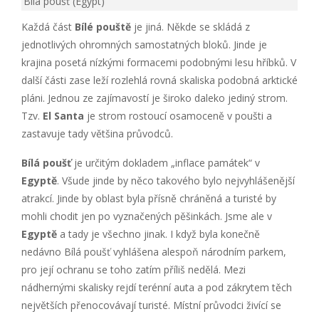
Bílá poušť (Egypt)
Každá část
Bílé pouště
je jiná. Někde se skládá z
jednotlivých ohromných samostatných bloků. Jinde je
krajina posetá nízkými formacemi podobnými lesu hříbků. V
další části zase leží rozlehlá rovná skaliska podobná arktické
pláni. Jednou ze zajímavostí je široko daleko jediný strom.
Tzv.
El Santa
je strom rostoucí osamoceně v poušti a
zastavuje tady většina průvodců.
Bílá poušť
je určitým dokladem „inflace památek“ v
Egyptě
. Všude jinde by něco takového bylo nejvyhlášenější
atrakcí. Jinde by oblast byla přísně chráněná a turisté by
mohli chodit jen po vyznačených pěšinkách. Jsme ale v
Egyptě
a tady je všechno jinak. I když byla konečně
nedávno Bílá poušť vyhlášena alespoň národním parkem,
pro její ochranu se toho zatím příliš nedělá. Mezi
nádhernými skalisky rejdí terénní auta a pod zákrytem těch
největších přenocovávají turisté. Místní průvodci živící se