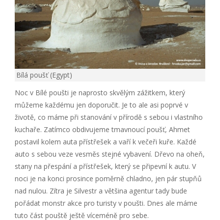
Bílá poušť (Egypt)
Noc v Bílé poušti je naprosto skvělým zážitkem, který
můžeme každému jen doporučit. Je to ale asi poprvé v
životě, co máme při stanování v přírodě s sebou i vlastního
kuchaře. Zatímco obdivujeme tmavnoucí poušť, Ahmet
postavil kolem auta přístřešek a vaří k večeři kuře. Každé
auto s sebou veze vesměs stejné vybavení. Dřevo na oheň,
stany na přespání a přístřešek, který se připevní k autu. V
noci je na konci prosince poměrně chladno, jen pár stupňů
nad nulou. Zítra je Silvestr a většina agentur tady bude
pořádat monstr akce pro turisty v poušti. Dnes ale máme
tuto část pouště ještě víceméně pro sebe.