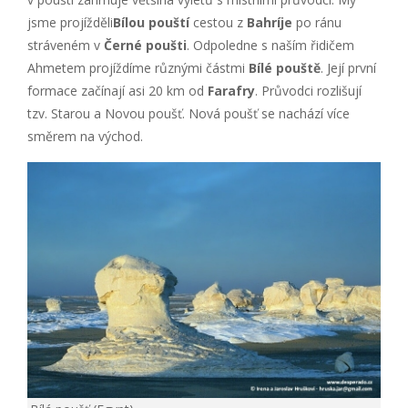
jsme projížděli
Bílou pouští
cestou z
Bahríje
po ránu
stráveném v
Černé poušti
. Odpoledne s naším řidičem
Ahmetem projíždíme různými částmi
Bílé pouště
. Její první
formace začínají asi 20 km od
Farafry
. Průvodci rozlišují
tzv. Starou a Novou poušť. Nová poušť se nachází více
směrem na východ.