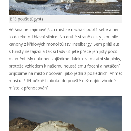
Bílá poušť (Egypt)
Většina nejzajímavějších míst se nachází poblíž sebe a není
to daleko od hlavní silnice. Na druhé straně cesty jsou bílé
kaňony z křídových monolitů tzv. inselbergy. Sem příliš aut
s turisty nezajíždí a tak si tady užijete přece jen jistý pocit
osamění. My nakonec zajíždíme daleko za ostatní skupinky,
protože vzhledem k našemu neustálému focení a natáčení
přijíždíme na místo nocování jako jedni z posledních. Ahmet
musí ujíždět pěkně hluboko do pouště než najde vhodné
místo k přenocování.