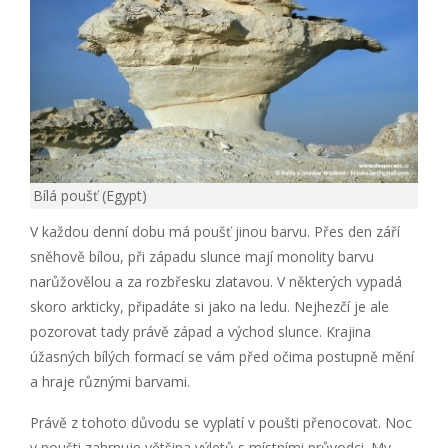
Bílá poušť (Egypt)
V každou denní dobu má poušť jinou barvu. Přes den září
sněhově bílou, při západu slunce mají monolity barvu
narůžovělou a za rozbřesku zlatavou. V některých vypadá
skoro arkticky, připadáte si jako na ledu. Nejhezčí je ale
pozorovat tady právě západ a východ slunce. Krajina
úžasných bílých formací se vám před očima postupně mění
a hraje různými barvami.
Právě z tohoto důvodu se vyplatí v poušti přenocovat. Noc
v poušti zahrnuje většina výletů s místními průvodci. My