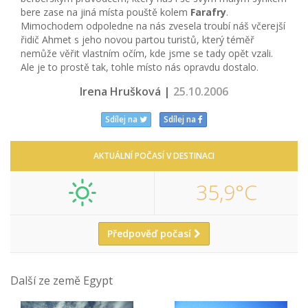
bere zase na jiná místa pouště kolem
Farafry
.
Mimochodem odpoledne na nás zvesela troubí náš včerejší
řidič Ahmet s jeho novou partou turistů, který téměř
nemůže věřit vlastním očím, kde jsme se tady opět vzali.
Ale je to prostě tak, tohle místo nás opravdu dostalo.
Irena Hrušková |
25.10.2006
Sdílej na
Sdílej na
AKTUÁLNÍ POČASÍ V DESTINACI
35,9°C
Předpověď počasí
Další ze země Egypt