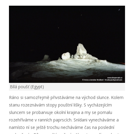
Bílá poušť (Egypt)
Ráno si samozřejmě přivstáváme na východ slunce. Kolem
stanu rozeznávám stopy pouštní lišky. S vycházejícím
sluncem se probarvuje okolní krajina a my se pomalu
rozehříváme v ranních paprscích. Snídani vynecháváme a
namísto ní se ještě trochu necháváme čas na poslední