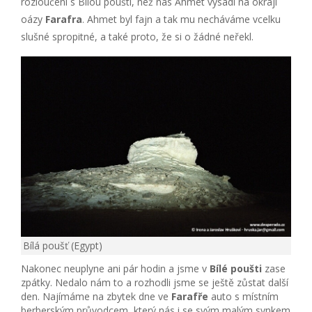
rozloučení s Bílou pouští, než nás Ahmet vysadí na okraji
oázy
Farafra
. Ahmet byl fajn a tak mu necháváme vcelku
slušné spropitné, a také proto, že si o žádné neřekl.
Bílá poušť (Egypt)
Nakonec neuplyne ani pár hodin a jsme v
Bílé poušti
zase
zpátky. Nedalo nám to a rozhodli jsme se ještě zůstat další
den. Najímáme na zbytek dne ve
Farafře
auto s místním
berberským průvodcem, který nás i se svým malým synkem