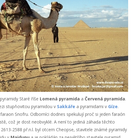
 pyramidy Staré říše
Lomená pyramida
a
Červená pyramida
.
ezi stupňovitou pyramidou v
Sakkáře
a pyramidami v
Gíze
.
e faraon Snofru. Odborníci dodnes spekulují proč si jeden faraón
tě, což je dost neobvyklé. A není to jediná záhada těchto
h 2613-2588 př.n.l. byl otcem Cheopse, stavitele známé pyramidy
midu v
Majdunu
a je pokládán za největšího stavitele pyramid.