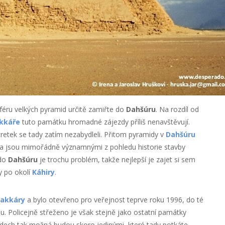
féru velkých pyramid určitě zamiřte do
Dahšúru
. Na rozdíl od
kkáře
tuto památku hromadné zájezdy příliš nenavštěvují.
 tretek se tady zatím nezabydleli. Přitom pyramidy v
Dahšúru
a jsou mimořádně významnými z pohledu historie stavby
 do
Dahšúru
je trochu problém, takže nejlepší je zajet si sem
y po okolí
Káhiry
.
akkáry
a bylo otevřeno pro veřejnost teprve roku 1996, do té
. Policejně střeženo je však stejně jako ostatní památky
udech tak možná budou skoro jedinými, které tady potkáte.