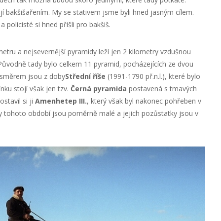
vají bakšišařením. My se stativem jsme byli hned jasným cílem.
 policisté si hned přišli pro bakšiš.
metru a nejsevernější pyramidy leží jen 2 kilometry vzdušnou
 Původně tady bylo celkem 11 pyramid, pocházejících ze dvou
 směrem jsou z doby
Střední říše
(1991-1790 př.n.l.), které bylo
ku stojí však jen tzv.
Černá pyramida
postavená s tmavých
stavil si ji
Amenhetep III.
, který však byl nakonec pohřeben v
dy tohoto období jsou poměrně malé a jejich pozůstatky jsou v