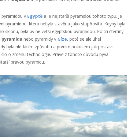
í pyramidou v
Egyptě
a je nejstarší pyramidou tohoto typu. Je
vní pyramidou, která nebyla stavěna jako stupňovitá. Kdyby byla
sklonu, byla by největší egyptskou pyramidou. Po tři čtvrtiny
 pyramida
nebo pyramidy v
Gíze
, poté se ale úhel
idy byla hledáním způsobu a prvním pokusem jak postavit
 šlo o změnu technologie. Právě z tohoto důvodu bývá
tarší pravou pyramidu.