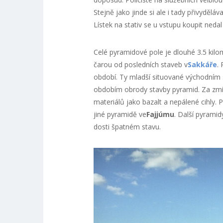
Stejně jako jinde si ale i tady přivydělá
Lístek na stativ se u vstupu koupit nedal a
Celé pyramidové pole je dlouhé 3.5 kilo
čarou od posledních staveb v
Sakkáře
.
období. Ty mladší situované východním
obdobím obrody stavby pyramid. Za zmín
materiálů jako bazalt a nepálené cihly. Po
jiné pyramidě ve
Fajjúmu
. Další pyrami
dosti špatném stavu.