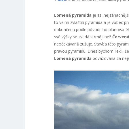
Lomená pyramida
je asi nejzáhadnějš
to velmi zvláštní pyramida a je vůbec pr
dokončena podle původního plánovaného 
své výšky se zvedá strměji než
Červená
neočekávaně zužuje. Stavba této pyram
pravou pyramidu. Dnes bychom řekli, že
Lomená pyramida
považována za nejs