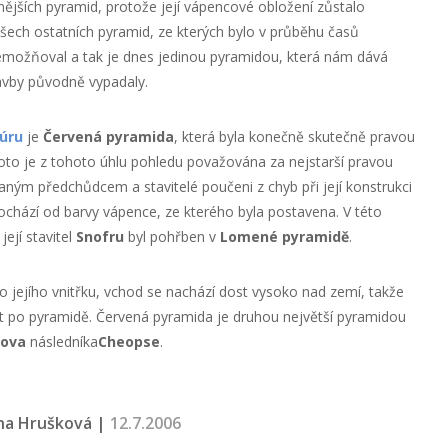
nějších pyramid, protože její vápencové obložení zůstalo
šech ostatních pyramid, ze kterých bylo v průběhu časů
znemožňoval a tak je dnes jedinou pyramidou, která nám dává
avby původně vypadaly.
úru
je
Červená pyramida
, která byla konečně skutečně pravou
proto je z tohoto úhlu pohledu považována za nejstarší pravou
raným předchůdcem a stavitelé poučeni z chyb při její konstrukci
ochází od barvy vápence, ze kterého byla postavena. V této
ejí stavitel
Snofru
byl pohřben v
Lomené pyramidě
.
 jejího vnitřku, vchod se nachází dost vysoko nad zemí, takže
at po pyramidě. Červená pyramida je druhou největší pyramidou
uova
následníka
Cheopse
.
na Hrušková |
12.7.2006