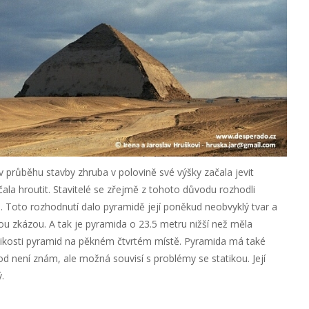
v průběhu stavby zhruba v polovině své výšky začala jevit
ala hroutit. Stavitelé se zřejmě z tohoto důvodu rozhodli
. Toto rozhodnutí dalo pyramidě její poněkud neobvyklý tvar a
ou zkázou. A tak je pyramida o 23.5 metru nižší než měla
elikosti pyramid na pěkném čtvrtém místě. Pyramida má také
od není znám, ale možná souvisí s problémy se statikou. Její
.