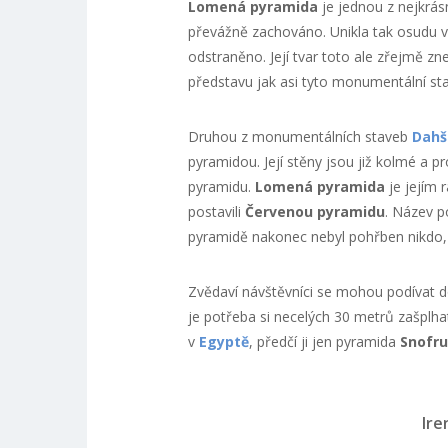
Lomená pyramida
je jednou z nejkrás
převážně zachováno. Unikla tak osudu v
odstraněno. Její tvar toto ale zřejmě 
představu jak asi tyto monumentální st
Druhou z monumentálních staveb
Dahš
pyramidou. Její stěny jsou již kolmé a 
pyramidu.
Lomená pyramida
je jejím 
postavili
Červenou pyramidu
. Název p
pyramidě nakonec nebyl pohřben nikdo, j
Zvědaví návštěvníci se mohou podívat do
je potřeba si necelých 30 metrů zašplh
v
Egyptě
, předčí ji jen pyramida
Snofr
Ire