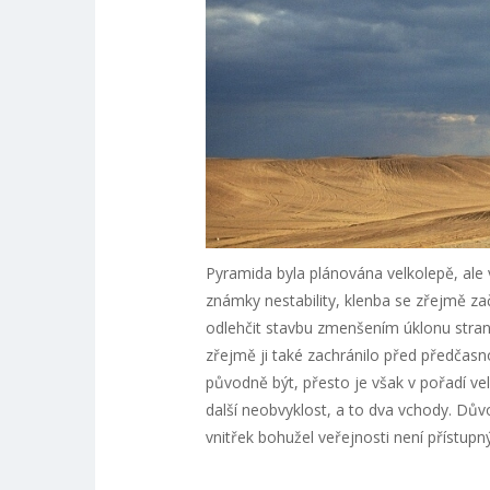
Pyramida byla plánována velkolepě, ale 
známky nestability, klenba se zřejmě zač
odlehčit stavbu zmenšením úklonu stran
zřejmě ji také zachránilo před předčasn
původně být, přesto je však v pořadí v
další neobvyklost, a to dva vchody. Dův
vnitřek bohužel veřejnosti není přístupný