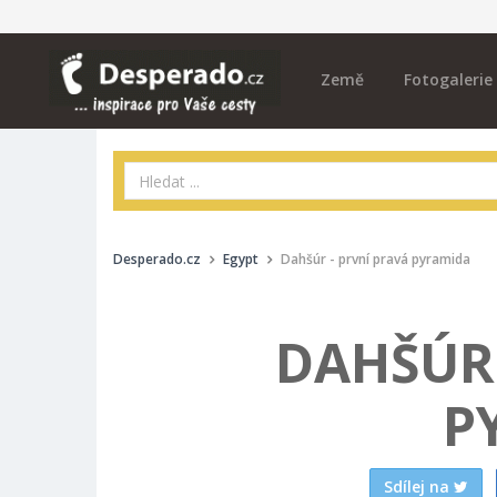
Země
Fotogalerie
Desperado.cz
Egypt
Dahšúr - první pravá pyramida
DAHŠÚR 
P
Sdílej na