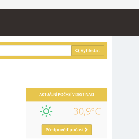
Vyhledat
AKTUÁLNÍ POČASÍ V DESTINACI
30,9°C
Předpověď počasí