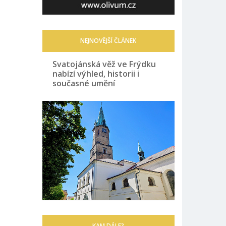
NEJNOVĚJŠÍ ČLÁNEK
Svatojánská věž ve Frýdku
nabízí výhled, historii i
současné umění
KAM DÁLE?