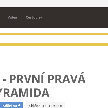
Videa
Cestopisy
- PRVNÍ PRAVÁ
YRAMIDA
Sdílej na
Shlédnuto:
10 522 x