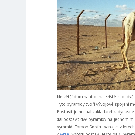
Největší dominantou naleziště jsou dvě
Tyto pyramidy tvoří vývojové spojení m
Postavit je nechal zakladatel 4. dynasti
dal postavit dvě pyramidy na jednom mís
pyramid. Faraon Snofru panující v letec
v
Gíze
. Snofru postavil ještě další pyra