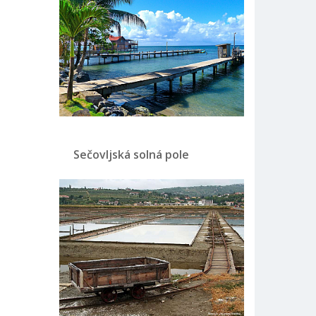
Sečovljská solná pole