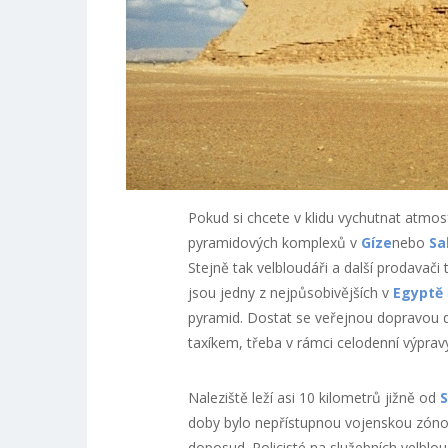
Pokud si chcete v klidu vychutnat atmos
pyramidových komplexů v
Gíze
nebo
Sa
Stejně tak velbloudáři a další prodavači
jsou jedny z nejpůsobivějších v
Egyptě
pyramid. Dostat se veřejnou dopravou
taxíkem, třeba v rámci celodenní výprav
Naleziště leží asi 10 kilometrů jižně od
S
doby bylo nepřístupnou vojenskou zónou
doposud. Policisté na služebních velblo