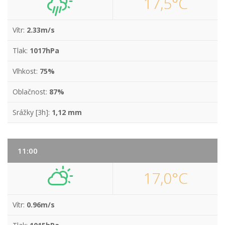
17,5°C
Vítr:
2.33m/s
Tlak:
1017hPa
Vlhkost:
75%
Oblačnost:
87%
Srážky [3h]:
1,12 mm
11:00
17,0°C
Vítr:
0.96m/s