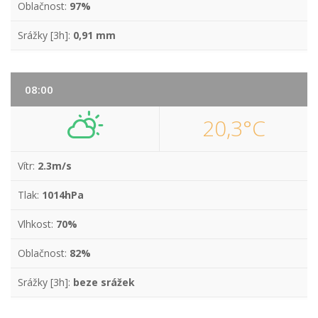
Oblačnost:
97%
Srážky [3h]:
0,91 mm
08:00
20,3°C
Vítr:
2.3m/s
Tlak:
1014hPa
Vlhkost:
70%
Oblačnost:
82%
Srážky [3h]:
beze srážek