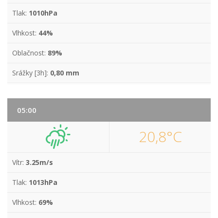
Tlak:
1010hPa
Vlhkost:
44%
Oblačnost:
89%
Srážky [3h]:
0,80 mm
05:00
20,8°C
Vítr:
3.25m/s
Tlak:
1013hPa
Vlhkost:
69%