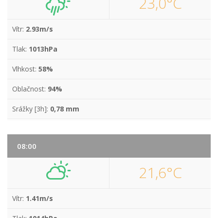
23,0°C
Vítr:
2.93m/s
Tlak:
1013hPa
Vlhkost:
58%
Oblačnost:
94%
Srážky [3h]:
0,78 mm
08:00
21,6°C
Vítr:
1.41m/s