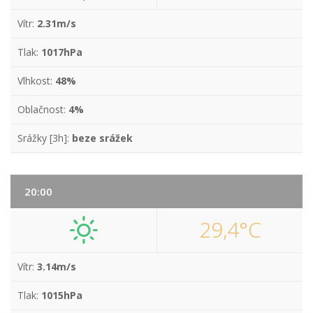
Vítr:
2.31m/s
Tlak:
1017hPa
Vlhkost:
48%
Oblačnost:
4%
Srážky [3h]:
beze srážek
20:00
29,4°C
Vítr:
3.14m/s
Tlak:
1015hPa