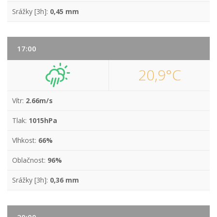
Srážky [3h]:
0,45 mm
17:00
20,9°C
Vítr:
2.66m/s
Tlak:
1015hPa
Vlhkost:
66%
Oblačnost:
96%
Srážky [3h]:
0,36 mm