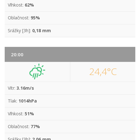
Vlhkost:
62%
Oblačnost:
95%
Srážky [3h]:
0,18 mm
20:00
24,4°C
Vítr:
3.16m/s
Tlak:
1014hPa
Vlhkost:
51%
Oblačnost:
77%
Srážky [3h]:
2,06 mm