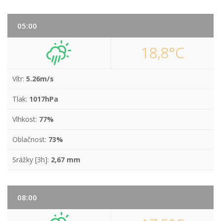
05:00
18,8°C
Vítr:
5.26m/s
Tlak:
1017hPa
Vlhkost:
77%
Oblačnost:
73%
Srážky [3h]:
2,67 mm
08:00