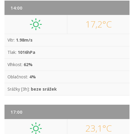
14:00
17,2°C
Vítr:
1.98m/s
Tlak:
1016hPa
Vlhkost:
62%
Oblačnost:
4%
Srážky [3h]:
beze srážek
17:00
23,1°C