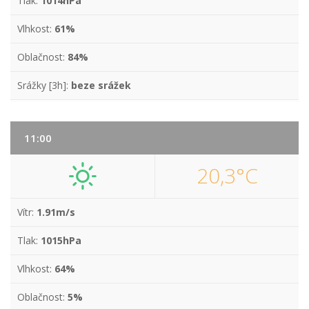
Tlak:
1014hPa
Vlhkost:
61%
Oblačnost:
84%
Srážky [3h]:
beze srážek
11:00
20,3°C
Vítr:
1.91m/s
Tlak:
1015hPa
Vlhkost:
64%
Oblačnost:
5%