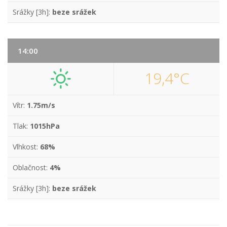
Srážky [3h]:
beze srážek
14:00
19,4°C
Vítr:
1.75m/s
Tlak:
1015hPa
Vlhkost:
68%
Oblačnost:
4%
Srážky [3h]:
beze srážek