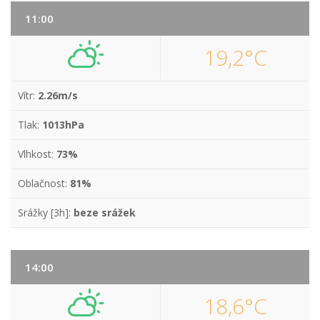
11:00
19,2°C
Vítr:
2.26m/s
Tlak:
1013hPa
Vlhkost:
73%
Oblačnost:
81%
Srážky [3h]:
beze srážek
14:00
18,6°C