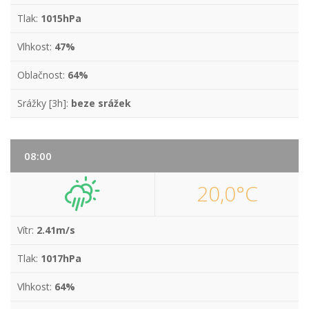
Tlak:
1015hPa
Vlhkost:
47%
Oblačnost:
64%
Srážky [3h]:
beze srážek
08:00
20,0°C
Vítr:
2.41m/s
Tlak:
1017hPa
Vlhkost:
64%