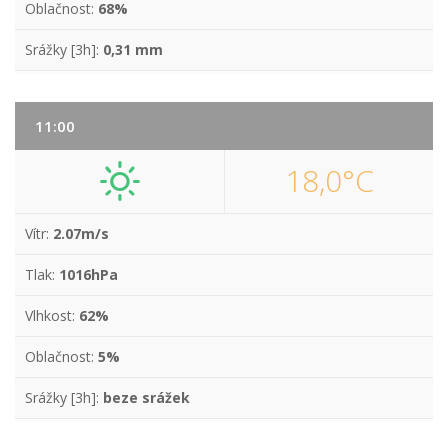
Oblačnost:
68%
Srážky [3h]:
0,31 mm
11:00
18,0°C
Vítr:
2.07m/s
Tlak:
1016hPa
Vlhkost:
62%
Oblačnost:
5%
Srážky [3h]:
beze srážek