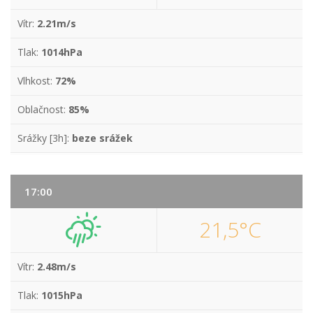
Vítr:
2.21m/s
Tlak:
1014hPa
Vlhkost:
72%
Oblačnost:
85%
Srážky [3h]:
beze srážek
17:00
21,5°C
Vítr:
2.48m/s
Tlak:
1015hPa