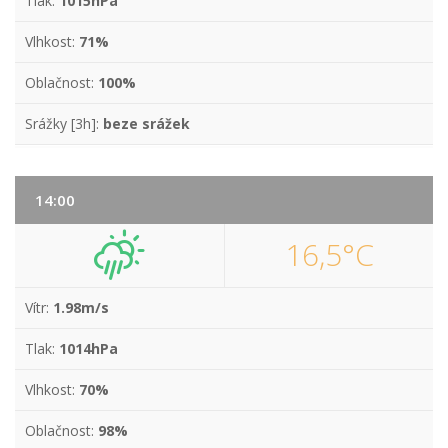
Tlak:
1015hPa
Vlhkost:
71%
Oblačnost:
100%
Srážky [3h]:
beze srážek
14:00
16,5°C
Vítr:
1.98m/s
Tlak:
1014hPa
Vlhkost:
70%
Oblačnost:
98%