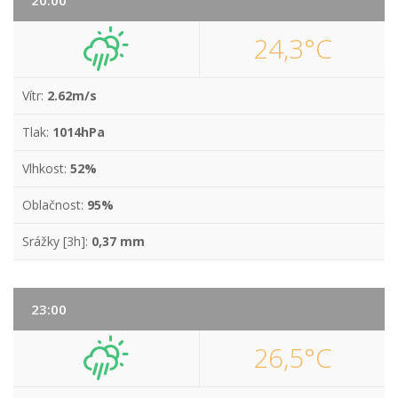
20:00
24,3°C
Vítr:
2.62m/s
Tlak:
1014hPa
Vlhkost:
52%
Oblačnost:
95%
Srážky [3h]:
0,37 mm
23:00
26,5°C