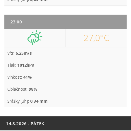
23:00
27,0°C
Vítr:
6.25m/s
Tlak:
1012hPa
Vlhkost:
41%
Oblačnost:
98%
Srážky [3h]:
0,34 mm
14.8.2026 - PÁTEK