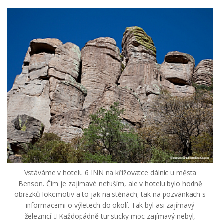
Vstáváme v hotelu 6 INN na křižovatce dálnic u města
Benson. Čím je zajímavé netuším, ale v hotelu bylo hodně
obrázků lokomotiv a to jak na stěnách, tak na pozvánkách s
informacemi o výletech do okolí. Tak byl asi zajímavý
železnicí  Každopádně turisticky moc zajímavý nebyl,