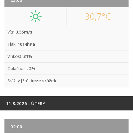
23:00
30,7°C
Vítr:
3.55m/s
Tlak:
1014hPa
Vlhkost:
31%
Oblačnost:
2%
Srážky [3h]:
beze srážek
11.8.2026 - ÚTERÝ
02:00