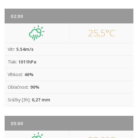
02:00
25,5°C
Vítr:
5.54m/s
Tlak:
1011hPa
Vlhkost:
46%
Oblačnost:
90%
Srážky [3h]:
0,27 mm
05:00