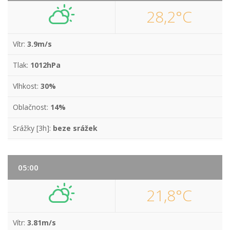
28,2°C
Vítr:
3.9m/s
Tlak:
1012hPa
Vlhkost:
30%
Oblačnost:
14%
Srážky [3h]:
beze srážek
05:00
21,8°C
Vítr:
3.81m/s