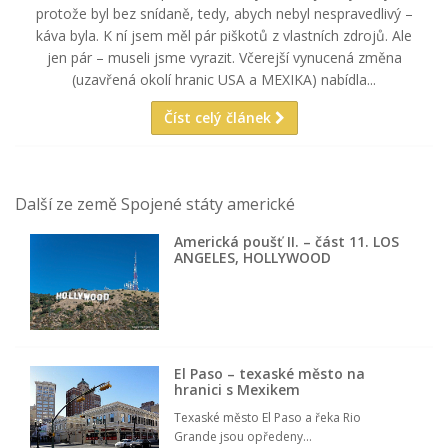
protože byl bez snídaně, tedy, abych nebyl nespravedlivý –
káva byla. K ní jsem měl pár piškotů z vlastních zdrojů. Ale
jen pár – museli jsme vyrazit. Včerejší vynucená změna
(uzavřená okolí hranic USA a MEXIKA) nabídla...
Číst celý článek
Další ze země Spojené státy americké
Americká poušť II. – část 11. LOS
ANGELES, HOLLYWOOD
El Paso – texaské město na
hranici s Mexikem
Texaské město El Paso a řeka Rio
Grande jsou opředeny...