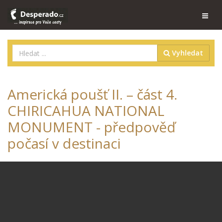
Vyhledat
Americká poušť II. – část 4.
CHIRICAHUA NATIONAL
MONUMENT - předpověď
počasí v destinaci