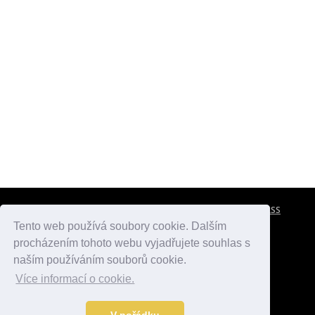
CESTOVNÍ POJIŠTĚNÍ
KONTAKTY
REKLAMA
RSS
Tento web používá soubory cookie. Dalším
procházením tohoto webu vyjadřujete souhlas s
atlasmest.cz
atlaspamatek.info
atlaszemi.info
naším používáním souborů cookie.
Více informací o cookie.
© 2005 - 2026 Desperado.cz. Všechna práva vyhrazena.
Data o počasí jsou přebírána z
OpenWeather
.