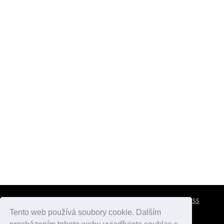
CESTOVNÍ POJIŠTĚNÍ
KONTAKTY
REKLAMA
RSS
Tento web používá soubory cookie. Dalším