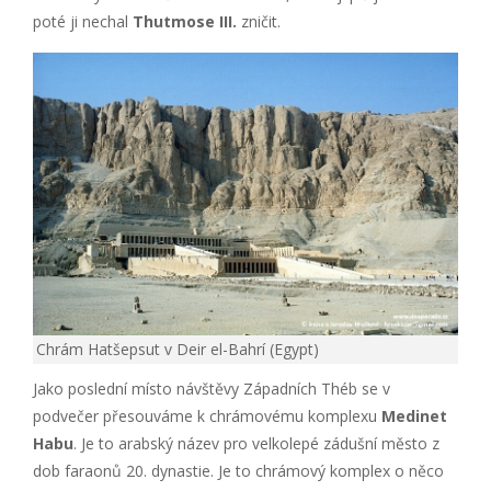
poté ji nechal
Thutmose III.
zničit.
Chrám Hatšepsut v Deir el-Bahrí (Egypt)
Jako poslední místo návštěvy Západních Théb se v
podvečer přesouváme k chrámovému komplexu
Medinet
Habu
. Je to arabský název pro velkolepé zádušní město z
dob faraonů 20. dynastie. Je to chrámový komplex o něco