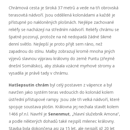
Chrámová cesta je široká 37 metrů a vede na tři obrovská
terasovitá nádvoří. Jsou oddělená kolonádami a každé je
přístupné po nakloněných plošinách. Nejlépe zachované
reliéfy se nacházejí na středním nádvoří. Reliéfy chrámu se
špatně pozorují, protože na ně nedopadá žádné šikmé
denní světlo. Nejlepší je proto přijít sem ráno, než
zapadnou do stínu. Malby zobrazují kromě mnoha jiných
výjevů slavnou výpravu královny do země Puntu (zřejmě
dnešní Somálsko), aby získala vzácné myrhové stromy a
vysadila je právě tady v chrámu.
Hatšepsutin chrám
byl celý postaven z vápence a byl
navržen jako systém teras vedoucích do kolonád kolem
ústřední přístupové rampy. Jsou zde tři velká nádvoří, které
spojuje soustava plošin. Královna jej nechala stavět kolem
1466 př.n.l. Navrhl je
Senenmut
, „hlavní služebník Amona“,
a podle některých dohadů také nejspíš milenec královny.
Stavba byla dokončena asi za 15 let, ale nejspíš již 20 let