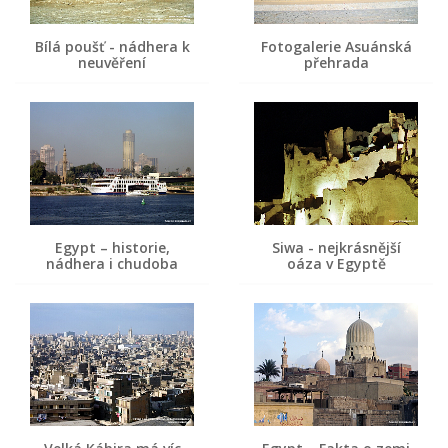
Bílá poušť - nádhera k
Fotogalerie Asuánská
neuvěření
přehrada
Egypt – historie,
Siwa - nejkrásnější
nádhera i chudoba
oáza v Egyptě