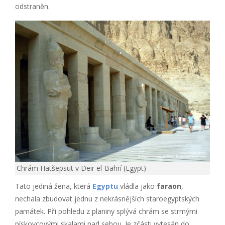
odstraněn.
Chrám Hatšepsut v Deir el-Bahrí (Egypt)
Tato jediná žena, která
Egyptu
vládla jako
faraon
,
nechala zbudovat jednu z nekrásnějších staroegyptských
památek. Při pohledu z planiny splývá chrám se strmými
pískovcovými skalami nad sebou. Je zčásti vytesán do