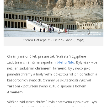
Chrám Hatšepsut v Deir el-Bahrí (Egypt)
Chrámy milionů let, přesně tak říkali staří Egypťané
zádušním chrámů na západním
břehu Nilu
. Byly však více
než jen zádušním
chrámem faraónů
, byly něco jako
pamětní chrámy a hrály velmi důležitou roli při obřadech a
každoročních svátcích. Chrámy ve skutečnosti využívali
faraoni
k potvrzení svého kultu o spojení s bohem
Amonem
.
Většina zádušních chrámů byla postavena z pískovce. Byly