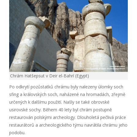
Chrám Hatšepsut v Deir el-Bahrí (Egypt)
Po odkrytí pozůstatků chrámu byly nalezeny úlomky soch
sfing a královských soch, naházené na hromadách, zřejmě
určených k dalšímu použití. Našly se také obrovské
usirovské sochy. Během 40 lety byl chrám postupně
restaurován polskými archeology. Dlouholetá pečlivá práce
restaurátorů a archeologického týmu navrátila chrámu jeho
podobu.