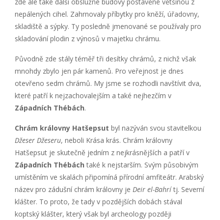
zde ale také další obslužné budovy postavěné většinou z
nepálených cihel. Zahrnovaly příbytky pro kněží, úřadovny,
skladiště a sýpky. Ty posledně jmenované se používaly pro
skladování plodin z výnosů v majetku chrámu.
Původně zde stály téměř tři desítky chrámů, z nichž však
mnohdy zbylo jen pár kamenů. Pro veřejnost je dnes
otevřeno sedm chrámů. My jsme se rozhodli navštívit dva,
které patří k nejzachovalejším a také nejhezčím v
Západních Thébách
.
Chrám královny Hatšepsut
byl nazýván svou stavitelkou
Džeser Džeseru
, neboli Krása krás. Chrám královny
Hatšepsut je skutečně jedním z nejkrásnějších a patří v
Západních Thébách
také k nejstarším. Svým působivým
umístěním ve skalách připomíná přírodní amfiteátr. Arabský
název pro zádušní chrám královny je
Deir el-Bahrí
tj. Severní
klášter. To proto, že tady v pozdějších dobách stával
koptský klášter, který však byl archeology později