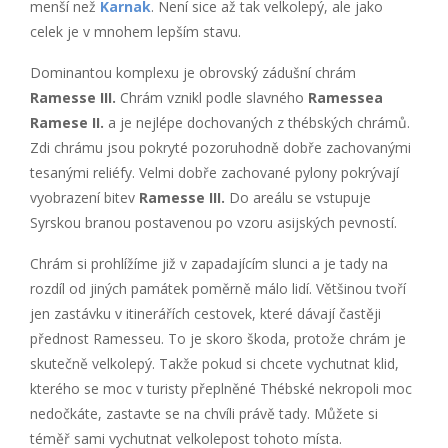
menší než
Karnak
. Není sice až tak velkolepý, ale jako
celek je v mnohem lepším stavu.
Dominantou komplexu je obrovský zádušní chrám
Ramesse III.
Chrám vznikl podle slavného
Ramessea
Ramese II.
a je nejlépe dochovaných z thébských chrámů.
Zdi chrámu jsou pokryté pozoruhodně dobře zachovanými
tesanými reliéfy. Velmi dobře zachované pylony pokrývají
vyobrazení bitev
Ramesse III.
Do areálu se vstupuje
Syrskou branou postavenou po vzoru asijských pevností.
Chrám si prohlížíme již v zapadajícím slunci a je tady na
rozdíl od jiných památek poměrně málo lidí. Většinou tvoří
jen zastávku v itinerářích cestovek, které dávají častěji
přednost Ramesseu. To je skoro škoda, protože chrám je
skutečně velkolepý. Takže pokud si chcete vychutnat klid,
kterého se moc v turisty přeplněné Thébské nekropoli moc
nedočkáte, zastavte se na chvíli právě tady. Můžete si
téměř sami vychutnat velkolepost tohoto místa.