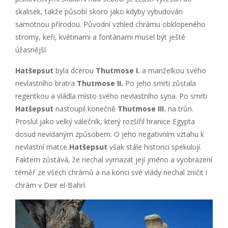
skalisek, takže působí skoro jako kdyby vybudován
samotnou přírodou. Původní vzhled chrámu obklopeného
stromy, keři, květinami a fontánami musel být ještě
úžasnější.
Hatšepsut
byla dcerou
Thutmose I.
a manželkou svého
nevlastního bratra
Thutmose II.
Po jeho smrti zůstala
regentkou a vládla místo svého nevlastního syna. Po smrti
Hatšepsut
nastoupil konečně
Thutmose III.
na trůn.
Proslul jako velký válečník, který rozšířil hranice Egypta
dosud nevídaným způsobem. O jeho negativním vztahu k
nevlastní matce
Hatšepsut
však stále historici spekulují.
Faktem zůstává, že nechal vymazat její jméno a vyobrazení
téměř ze všech chrámů a na konci své vlády nechal zničit i
chrám v Deir el-Bahrí.