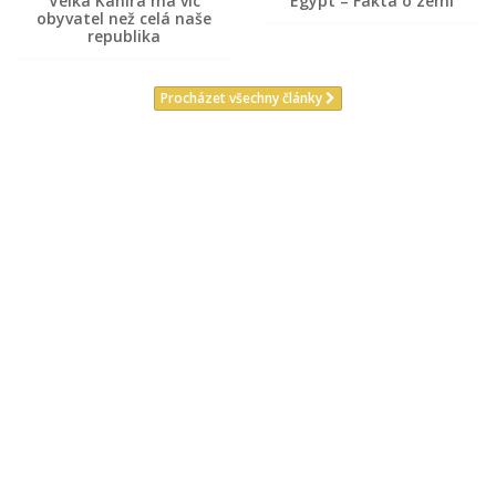
Velká Káhira má víc
Egypt – Fakta o zemi
obyvatel než celá naše
republika
Procházet všechny články