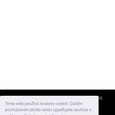
CESTOVNÍ POJIŠTĚNÍ
KONTAKTY
REKLAMA
RSS
Tento web používá soubory cookie. Dalším
procházením tohoto webu vyjadřujete souhlas s
atlasmest.cz
atlaspamatek.info
atlaszemi.info