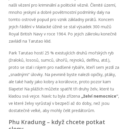
našli vězení pro kriminální a politické vězně. Členité území,
mnoho jeskyní a dobré povětrnostní podmínky daly na
tomto ostrově popud pro vznik základny pirátů. Koncem
jejich řádění v Malacké úžině se stal výsadek 300 mužů
Royal British Navy v roce 1964. Po jejich zákroku konečně
zavládl na Tarutao klid.
Park Tarutao hostí 25 % existujících druhů mořských ryb
(žraloků, lososů, sumců, úhořů, rejnoků, delfínu, atd.),
proto se stal i rájem pro nadšené rybáře, kteří sem jezdí za
„snadnými“ úlovky. Na pevnině byste nalezli opičky, ptáky,
ale také hady jako kobry a korálovce, proto pozor kam
šlapete! Na plážích můžete spatřit tři druhy želv, které tu
kladou svá vejce. Navíc tu byla zřízena
„želví nemocnice“
,
ve které želvy vyrůstají v bezpečí až do doby, než jsou
dostatečně velké, aby mohly čelit predátorům.
Phu Kradung – když chcete potkat
slony