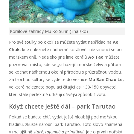
Korálové zahrady Mu Ko Surin (Thajsko)
Pro své toulky po okolí se můžete vydat například na
Ao
Chak
, kde naleznete nádherné korálové linie vinoucí se po
mořském dně. Nedaleko jiné linie korálů
Ao Tao
můžete
pozorovat místo, kde se „scházejí“ mořské želvy a přitom
se kochat nádhernou okolní přírodou s průzračnou vodou.
Za trochou kultury se vydejte do vesnice
Mu Ban Chao Le,
ve které naleznete populaci čítající asi 130-150 obyvatel,
kteří stále perfektně udržují dřívější způsob života.
Když chcete ještě dál – park Tarutao
Pokud se budete chtít vydat ještě hlouběji pod mořskou
hladinu, zkuste národní park Tarutao. Toto slovo znamená
v malajštině
staré, tajemné a primitivní.
Jde o první mořský