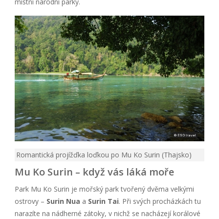
místní národní parky.
Romantická projížďka loďkou po Mu Ko Surin (Thajsko)
Mu Ko Surin – když vás láká moře
Park Mu Ko Surin je mořský park tvořený dvěma velkými
ostrovy –
Surin Nua
a
Surin Tai
. Při svých procházkách tu
narazíte na nádherné zátoky, v nichž se nacházejí korálové