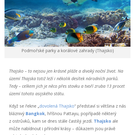
Podmořské parky a korálové zahrady (Thajsko)
Thajsko – to nejsou jen krásné pláže a divoký noční život. Na
území Thajska totiž leží i několik desítek národních parků.
Tedy – celkem jich je něco přes stovku a tvoří zruba 13 procet
území tohoto asijského státu.
Když se řekne „
dovolená Thajsko
“ představí si většina z nás
bláznivý
Bangkok
, hříšnou Pattayu, popřípadě některý
z ostrůvků, kam se dnes stále častěji jezdí.
Thajsko
ale
může nabídnout i přírodní krásy – důkazem jsou právě