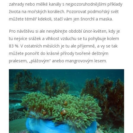
zahrady nebo mělké kanály s nejpozoruhodnějšími příklady
života na mořských korálech. Pozorovat podmořský svět
můžete téměř kdekoli, stačí vám jen šnorchl a maska.
Pro návštěvu si ale nevybírejte období únor-květen, kdy je
tu nejvíce srážek a vlhkost vzduchu se tu pohybuje kolem
83 %. V ostatních měsících je tu ale příjemně, a vy se tak
můžete ponořit do krásné přírody tvořené deštným
pralesem, „plážovým“ anebo mangrovovým lesem.