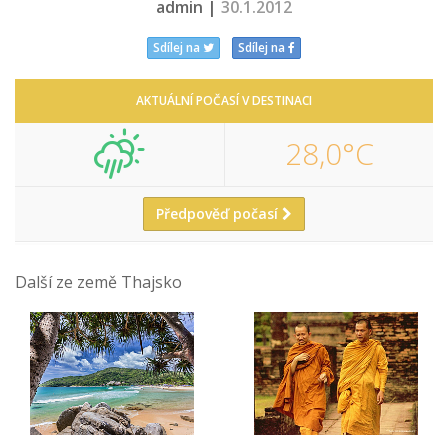
admin |
30.1.2012
Sdílej na
Sdílej na
AKTUÁLNÍ POČASÍ V DESTINACI
28,0°C
Předpověď počasí
Další ze země Thajsko