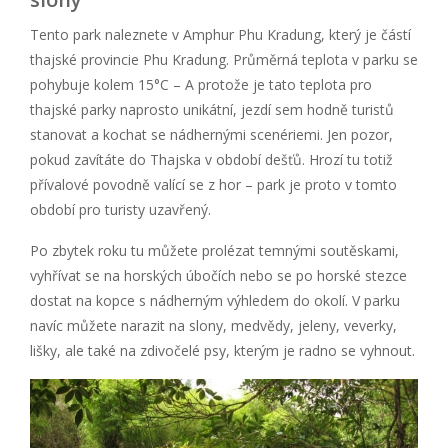
Tento park naleznete v Amphur Phu Kradung, který je částí
thajské provincie Phu Kradung. Průměrná teplota v parku se
pohybuje kolem 15°C – A protože je tato teplota pro
thajské parky naprosto unikátní, jezdí sem hodně turistů
stanovat a kochat se nádhernými scenériemi. Jen pozor,
pokud zavítáte do Thajska v období dešťů. Hrozí tu totiž
přívalové povodně valící se z hor – park je proto v tomto
období pro turisty uzavřený.
Po zbytek roku tu můžete prolézat temnými soutěskami,
vyhřívat se na horských úbočích nebo se po horské stezce
dostat na kopce s nádherným výhledem do okolí. V parku
navíc můžete narazit na slony, medvědy, jeleny, veverky,
lišky, ale také na zdivočelé psy, kterým je radno se vyhnout.