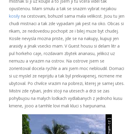
mistnak si ji uz koupil a to jsem ji tu vcera videl tak
opustenou. Mam smulu a tak se snazim vybrat nejakou
kosily
na cestovani, bohuzel sama mala velikost. Jsou tu jen
chudi mistnaci a tak zde vypadam jak pest na oko. Obcas si
rikam, ze nedovedou pochopit ze i bilej muze byt chudej.
Kosile nevysla mozna priste, jde se na nakupy, kupuji jen
arasidy a jinak vsecko mam. V Guest housu si delam litr a
pul horkeho caje, rozdavam zbytek ananasu, jelikoz uz
nemuzu a vyrazim na ostrov. Na ostrove jsem se
zorientoval docela rychle a ani jsem moc nebloudil. Domaci
si uz myslel ze neprijdu a tak byl prekvapenej, nicmene me
ubytoval. Po chvilce vrazim na pobrezi, kterej je samej utes.
Mistni zde rybari, jedni stoji na utesech a drzi se zas
pohybujou na malych lodkach vydlabanych z jednoho kusu
kmene, jooo a tamhle lovi mali kluci s harpunama.