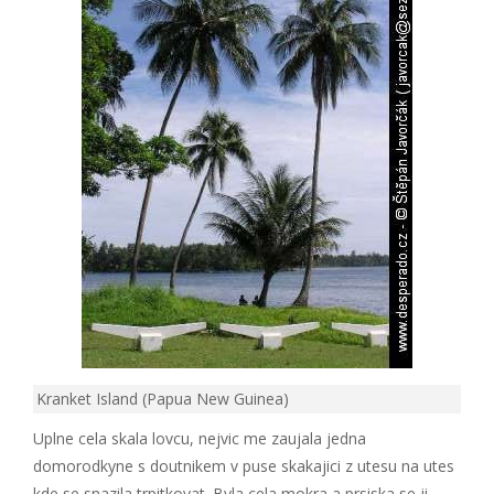
Kranket Island (Papua New Guinea)
Uplne cela skala lovcu, nejvic me zaujala jedna
domorodkyne s doutnikem v puse skakajici z utesu na utes
kde se snazila trpitkovat. Byla cela mokra a prsiska se ji