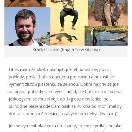
Kranket Island (Papua New Guinea)
Dnes mam za ukol, nakoupit, přejet na ostrov, poslat
pohledy, poslat balik s darkama pro rodinu a pokusit se
vymenit zlutou plastenku za zelenou. Dobra nejdriv se jde
na postu, pohledy jsem vyridil hned, ale balik mi trochu trval
jelikoz jsem se musel vejit do 1kg coz neni lehke, po
pulhodine plaseni odesilam balik za 40 kina po mori, mel by
dorazit domu za 6 mesicu, to abych tam nebyl driv ja :o))
Jde se vymenit plastenka do charity, jo jenze prdlajs nejakej