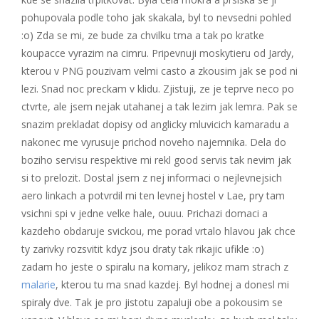
pohupovala podle toho jak skakala, byl to nevsedni pohled
:o) Zda se mi, ze bude za chvilku tma a tak po kratke
koupacce vyrazim na cimru. Pripevnuji moskytieru od Jardy,
kterou v PNG pouzivam velmi casto a zkousim jak se pod ni
lezi. Snad noc preckam v klidu. Zjistuji, ze je teprve neco po
ctvrte, ale jsem nejak utahanej a tak lezim jak lemra. Pak se
snazim prekladat dopisy od anglicky mluvicich kamaradu a
nakonec me vyrusuje prichod noveho najemnika. Dela do
boziho servisu respektive mi rekl good servis tak nevim jak
si to prelozit. Dostal jsem z nej informaci o nejlevnejsich
aero linkach a potvrdil mi ten levnej hostel v Lae, pry tam
vsichni spi v jedne velke hale, ouuu. Prichazi domaci a
kazdeho obdaruje svickou, me porad vrtalo hlavou jak chce
ty zarivky rozsvitit kdyz jsou draty tak rikajic ufikle :o)
zadam ho jeste o spiralu na komary, jelikoz mam strach z
malarie
, kterou tu ma snad kazdej. Byl hodnej a donesl mi
spiraly dve. Tak je pro jistotu zapaluji obe a pokousim se