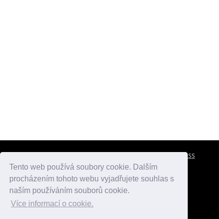
CESTOVNÍ POJIŠTĚNÍ
KONTAKTY
REKLAMA
RSS
Tento web používá soubory cookie. Dalším
procházením tohoto webu vyjadřujete souhlas s
atlasmest.cz
atlaspamatek.info
atlaszemi.info
naším používáním souborů cookie.
Více informací o cookie.
© 2005 - 2026 Desperado.cz. Všechna práva vyhrazena.