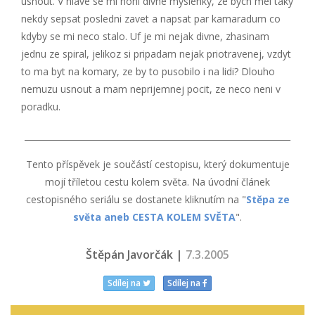
usnout. V hlave se mi honi divne myslenky, ze bych mel taky
nekdy sepsat posledni zavet a napsat par kamaradum co
kdyby se mi neco stalo. Uf je mi nejak divne, zhasinam
jednu ze spiral, jelikoz si pripadam nejak priotravenej, vzdyt
to ma byt na komary, ze by to pusobilo i na lidi? Dlouho
nemuzu usnout a mam neprijemnej pocit, ze neco neni v
poradku.
_______________________________________________________________
Tento příspěvek je součástí cestopisu, který dokumentuje
mojí tříletou cestu kolem světa. Na úvodní článek
cestopisného seriálu se dostanete kliknutím na "
Stěpa ze
světa aneb CESTA KOLEM SVĚTA
".
Štěpán Javorčák |
7.3.2005
Sdílej na
Sdílej na