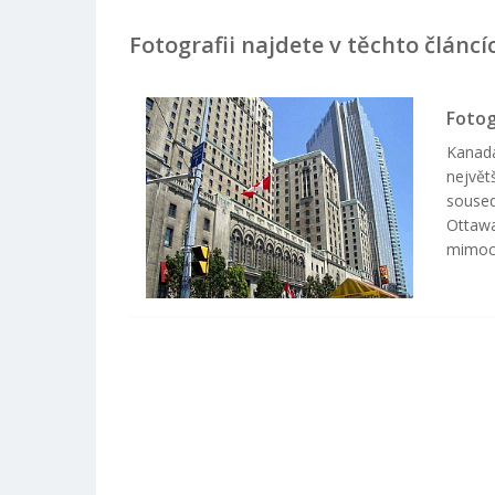
Fotografii najdete v těchto článcí
Fotog
Kanada
největ
soused
Ottawa
mimoc