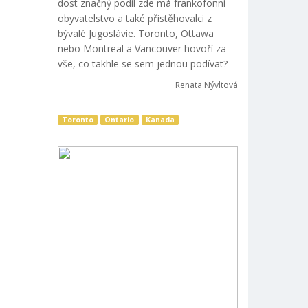
dost značný podíl zde má frankofonní
obyvatelstvo a také přistěhovalci z
bývalé Jugoslávie. Toronto, Ottawa
nebo Montreal a Vancouver hovoří za
vše, co takhle se sem jednou podívat?
Renata Nývltová
Toronto
Ontario
Kanada