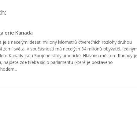
ch:
alerie Kanada
 je s necelými deseti miliony kilometrů čtverečních rozlohy druhou
ší zemí světa, v současnosti má necelých 34 milionů obyvatel. Jediný
em Kanady jsou Spojené státy americké. Hlavním městem Kanady j
, najdete zde třeba sídlo parlamentu (které je postaveno
hodem...