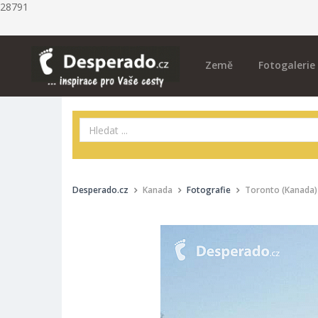
28791
Země
Fotogalerie
Desperado.cz
Kanada
Fotografie
Toronto (Kanada)