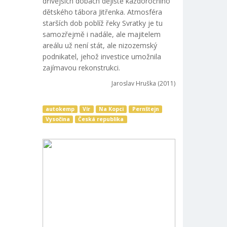
dřívějších dobách dějiště každoročního
dětského tábora Jitřenka. Atmosféra
starších dob poblíž řeky Svratky je tu
samozřejmě i nadále, ale majitelem
areálu už není stát, ale nizozemský
podnikatel, jehož investice umožnila
zajímavou rekonstrukci.
Jaroslav Hruška (2011)
autokemp
Vír
Na Kopci
Pernštejn
Vysočina
Česká republika