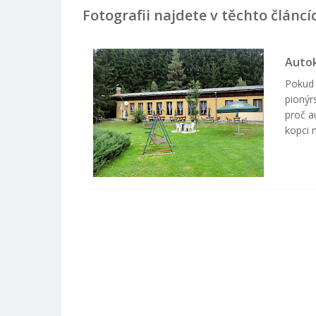
Fotografii najdete v těchto článcí
Autok
Pokud 
pionýr
proč a
kopci 