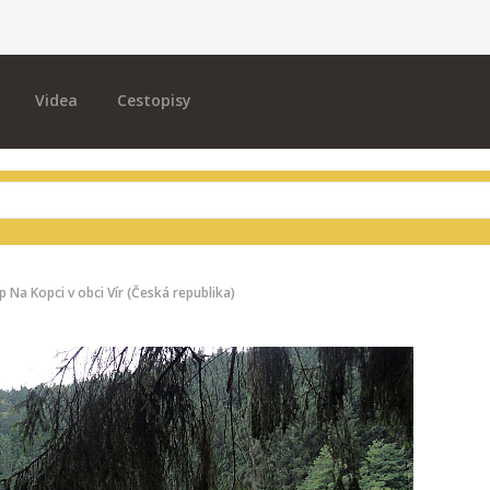
Videa
Cestopisy
Na Kopci v obci Vír (Česká republika)