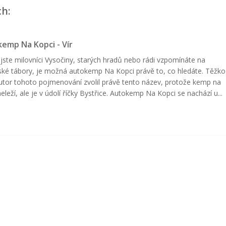
ch:
emp Na Kopci - Vír
jste milovníci Vysočiny, starých hradů nebo rádi vzpomínáte na
ské tábory, je možná autokemp Na Kopci právě to, co hledáte. Těžko 
utor tohoto pojmenování zvolil právě tento název, protože kemp na
neleží, ale je v údolí říčky Bystřice. Autokemp Na Kopci se nachází u...