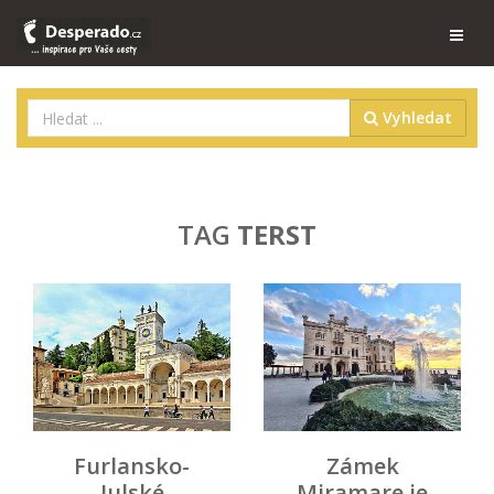
Vyhledat
TAG
TERST
Furlansko-
Zámek
Julské
Miramare je