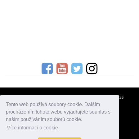
CESTOVNÍ POJIŠTĚNÍ
KONTAKTY
REKLAMA
RSS
Tento web používá soubory cookie. Dalším
procházením tohoto webu vyjadřujete souhlas s
atlasmest.cz
atlaspamatek.info
atlaszemi.info
naším používáním souborů cookie.
Více informací o cookie.
© 2005 - 2026 Desperado.cz. Všechna práva vyhrazena.