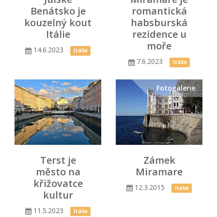
Benátsko je
romantická
kouzelný kout
habsburská
Itálie
rezidence u
moře
14.6.2023
Itálie
7.6.2023
Itálie
Fotogalerie
Terst je
Zámek
město na
Miramare
křižovatce
12.3.2015
Itálie
kultur
11.5.2023
Itálie