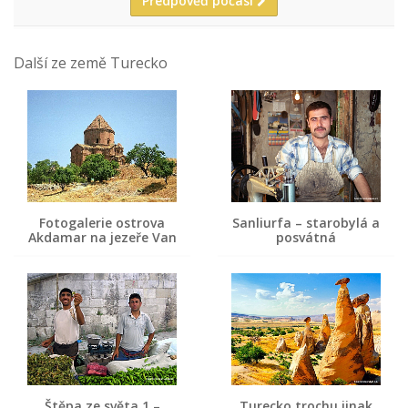
Předpověď počasí
Další ze země Turecko
Fotogalerie ostrova
Sanliurfa – starobylá a
Akdamar na jezeře Van
posvátná
Štěpa ze světa 1 –
Turecko trochu jinak