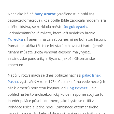
Nedaleko bájné
hory Ararat
(vzdálenost je přibližně
patnáctikilometrová), kde podle Bible započala moderní éra
celého lidstva, se rozkládá město
Dogubeyazit
.
Sedmdesátitisícové město, které leží nedaleko hranic
Turecka
s Íránem, má za sebou nesmírně bohatou historii.
Pamatuje takřka tři tisíce let staré království Urartu (jehož
ruinám můžete určitě věnovat alespoň malý výlet),
sasánovské panovníky a Byzanc, jakož i Ottomanské
impérium.
Napůl v rozvalinách se dnes bohužel nachází
palác Ishak
Pasha
, vystavěný v roce 1784. Cesta k němu vede necelých
pět kilometrů hornatou krajinou od
Dogubeyazitu
, ale
pohled na tento architektonický kolos nesporně stojí za to.
Interiér paláce působí dojmem, jako byste se ocitli v
Pohádce tisíce a jedné noci. Kombinace ottomanského,
perského a seldžuckého stylu musí zaujmout každého, kdo