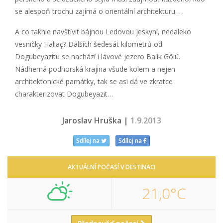
se alespoň trochu zajímá o orientální architekturu…
A co takhle navštívit bájnou Ledovou jeskyni, nedaleko
vesničky Hallaç? Dalších šedesát kilometrů od
Dogubeyazitu se nachází i lávové jezero Balik Gölü.
Nádherná podhorská krajina všude kolem a nejen
architektonické památky, tak se asi dá ve zkratce
charakterizovat Dogubeyazit…
Jaroslav Hruška |
1.9.2013
Sdílej na
Sdílej na
AKTUÁLNÍ POČASÍ V DESTINACI
21,0°C