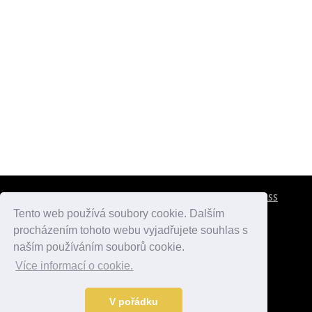
CESTOVNÍ POJIŠTĚNÍ
KONTAKTY
REKLAMA
RSS
Tento web používá soubory cookie. Dalším
procházením tohoto webu vyjadřujete souhlas s
atlasmest.cz
atlaspamatek.info
atlaszemi.info
naším používáním souborů cookie.
Více informací o cookie.
© 2005 - 2026 Desperado.cz. Všechna práva vyhrazena.
Data o počasí jsou přebírána z
OpenWeather
.
V pořádku
Kontakt:
mail@desperado.cz