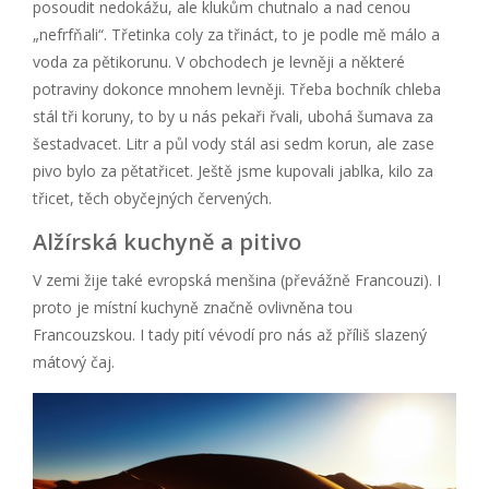
posoudit nedokážu, ale klukům chutnalo a nad cenou
„nefrfňali“. Třetinka coly za třináct, to je podle mě málo a
voda za pětikorunu. V obchodech je levněji a některé
potraviny dokonce mnohem levněji. Třeba bochník chleba
stál tři koruny, to by u nás pekaři řvali, ubohá šumava za
šestadvacet. Litr a půl vody stál asi sedm korun, ale zase
pivo bylo za pětatřicet. Ještě jsme kupovali jablka, kilo za
třicet, těch obyčejných červených.
Alžírská kuchyně a pitivo
V zemi žije také evropská menšina (převážně Francouzi). I
proto je místní kuchyně značně ovlivněna tou
Francouzskou. I tady pití vévodí pro nás až příliš slazený
mátový čaj.