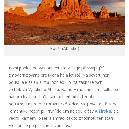
Poušť (Alžírsko)
První pohled po vystoupení z letadla je překvapující,
zmodernizovaná prosklená hala letiště. Na severu není
poušť, ale zeleň a můj pohled ulpí na zasněžených
vrcholcích Vysokého Atlasu. Na hory moc nejsem, šplhat se
nahoru bych nechtěla, ale pohled odsud zdola je
pohlazením pro mé romantické srdce. Moji dva bratři si na
romantiku nepotrpí. První dojem nejsou krásy
Alžírska
, ale
vedro, kameny, písek a smrad, tak to zhodnotil ten starší.
Ale i on se po pár dnech zamiloval.