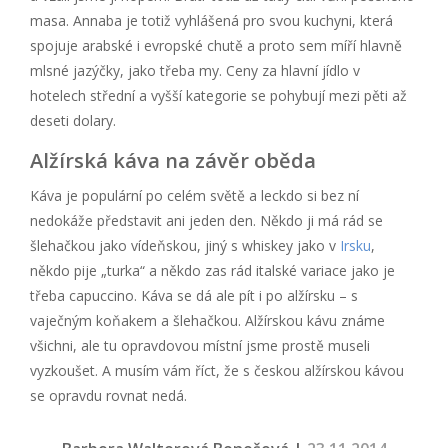
masa. Annaba je totiž vyhlášená pro svou kuchyni, která
spojuje arabské i evropské chutě a proto sem míří hlavně
mlsné jazýčky, jako třeba my. Ceny za hlavní jídlo v
hotelech střední a vyšší kategorie se pohybují mezi pěti až
deseti dolary.
Alžírská káva na závěr oběda
Káva je populární po celém světě a leckdo si bez ní
nedokáže představit ani jeden den. Někdo ji má rád se
šlehačkou jako vídeňskou, jiný s whiskey jako v
Irsku
,
někdo pije „turka“ a někdo zas rád italské variace jako je
třeba capuccino. Káva se dá ale pít i po alžírsku – s
vaječným koňakem a šlehačkou. Alžírskou kávu známe
všichni, ale tu opravdovou místní jsme prostě museli
vyzkoušet. A musím vám říct, že s českou alžírskou kávou
se opravdu rovnat nedá.