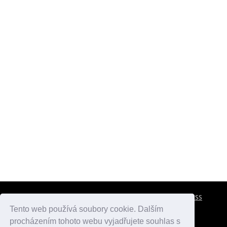
CESTOVNÍ POJIŠTĚNÍ
KONTAKTY
REKLAMA
RSS
Tento web používá soubory cookie. Dalším
procházením tohoto webu vyjadřujete souhlas s