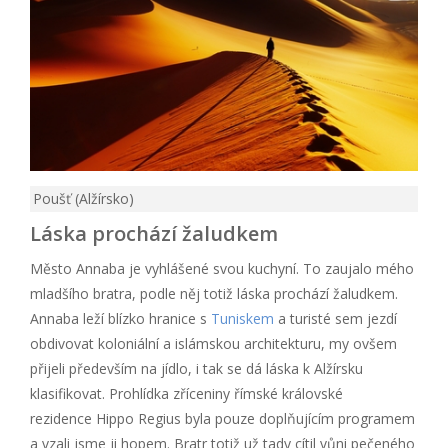
Poušť (Alžírsko)
Láska prochází žaludkem
Město Annaba je vyhlášené svou kuchyní. To zaujalo mého
mladšího bratra, podle něj totiž láska prochází žaludkem.
Annaba leží blízko hranice s
Tuniskem
a turisté sem jezdí
obdivovat koloniální a islámskou architekturu, my ovšem
přijeli především na jídlo, i tak se dá láska k Alžírsku
klasifikovat. Prohlídka zříceniny římské královské
rezidence Hippo Regius byla pouze doplňujícím programem
a vzali jsme ji hopem. Bratr totiž už tady cítil vůni pečeného