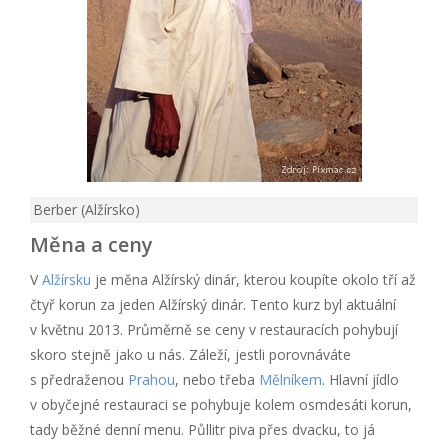
Berber (Alžírsko)
Měna a ceny
V
Alžírsku
je měna Alžírský dinár, kterou koupíte okolo tří až
čtyř korun za jeden Alžírský dinár. Tento kurz byl aktuální
v květnu 2013. Průměrně se ceny v restauracích pohybují
skoro stejně jako u nás. Záleží, jestli porovnáváte
s předraženou
Prahou
, nebo třeba
Mělníkem
. Hlavní jídlo
v obyčejné restauraci se pohybuje kolem osmdesáti korun,
tady běžné denní menu. Půllitr piva přes dvacku, to já