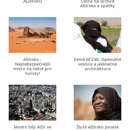
ALŽÍRSKO
Cesta na východ
Alžírska a zpátky
Alžírsko -
Země M´Zab: Opevněné
Nejnebezpečnější
vesnice a jedinečná
místo na světě pro
architektura
turisty!
Modro bílý Alžír ve
Žluté Alžírsko poseté