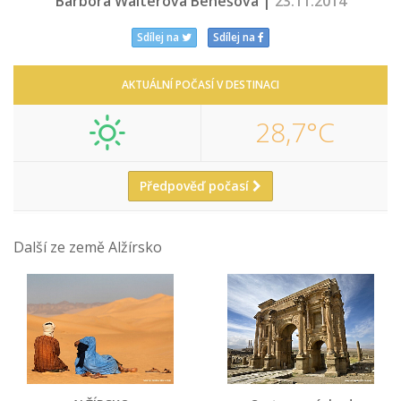
Barbora Walterová Benešová |
23.11.2014
Sdílej na
Sdílej na
AKTUÁLNÍ POČASÍ V DESTINACI
28,7°C
Předpověď počasí
Další ze země Alžírsko