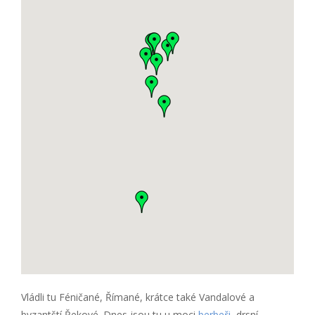
Vládli tu Féničané, Římané, krátce také Vandalové a
byzantští Řekové. Dnes jsou tu u moci
berbeři
, drsní