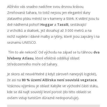
Alžírsko vás snadno nadchne svou drsnou krásou.
Zmiňovaná Sahara, to totiž nejsou jen elegantní duny
zlatavého písku měnící se v kameny a štěrk. K vidění jsou tu
dvě nádherná pohoří
Hoggar
a
Tassili
, sestávající
z vrcholků a skalisek, jež dosahují až 3 000 metrů a na
nichž najdete i dávné malby a rytiny, které jsou zapsány i na
seznamu UNESCO.
Tím to ale nekončí. Od východu na západ se tu táhnou
dva
hřebeny Atlasu
, které efektně oddělují oblast
Středozemního moře od Sahary.
Je skoro až neuvěřitelné (i když zároveň nanejvýš logické),
že asi na
80 % území Alžírska není souvislá vegetace
.
Vzácnou výjimkou je oblast Kabýlie ve východní části státu,
kde se dá najít souvislý lesní porost (do této oblasti se
ovšem vstup turistům důrazně nedoporučuje).