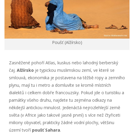
Poušť (Alžírsko)
Zasněžené pohoří Atlas, kuskus nebo lahodný berberský
čaj.
Alžírsko
je typickou muslimskou zemí, ve které se
smlouvá, ekonomika je postavena na těžbě ropy a zemního
plynu, mají tu i metro a domluvíte se kromě místních
dialektů i celkem dobře francouzsky. Pokud jde o turistiku a
památky všeho druhu, najdete tu zejména odkazy na
někdejší antickou minulost. Jedenáctá nejrozlehlejší země
světa (v Africe jako takové jasně první) s více než čtyřiceti
miliony obyvatel, prakticky žádné vodní plochy, většinu
území tvoří
poušť Sahara
.