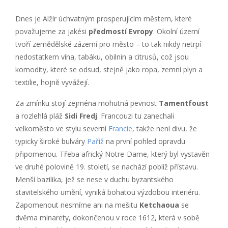
Dnes je Alžír úchvatným prosperujícím městem, které
považujeme za jakési
předmostí Evropy
. Okolní území
tvoří zemědělské zázemí pro město – to tak nikdy netrpí
nedostatkem vína, tabáku, obilnin a citrusů, což jsou
komodity, které se odsud, stejně jako ropa, zemní plyn a
textilie, hojně vyvážejí.
Za zmínku stojí zejména mohutná pevnost
Tamentfoust
a rozlehlá pláž
Sidi Fredj
. Francouzi tu zanechali
velkoměsto ve stylu severní
Francie
, takže není divu, že
typicky široké bulváry
Paříž
na první pohled opravdu
připomenou. Třeba africký Notre-Dame, který byl vystavěn
ve druhé polovině 19. století, se nachází poblíž přístavu.
Menší bazilika, jež se nese v duchu byzantského
stavitelského umění, vyniká bohatou výzdobou interiéru.
Zapomenout nesmíme ani na mešitu
Ketchaoua
se
dvěma minarety, dokončenou v roce 1612, která v sobě