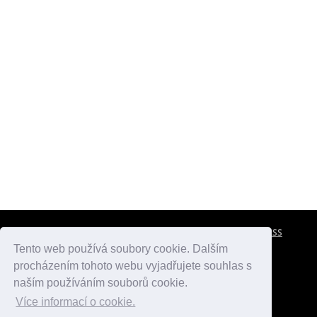
CESTOVNÍ POJIŠTĚNÍ
KONTAKTY
REKLAMA
RSS
Tento web používá soubory cookie. Dalším
procházením tohoto webu vyjadřujete souhlas s
atlasmest.cz
atlaspamatek.info
atlaszemi.info
naším používáním souborů cookie.
Více informací o cookie.
© 2005 - 2026 Desperado.cz. Všechna práva vyhrazena.