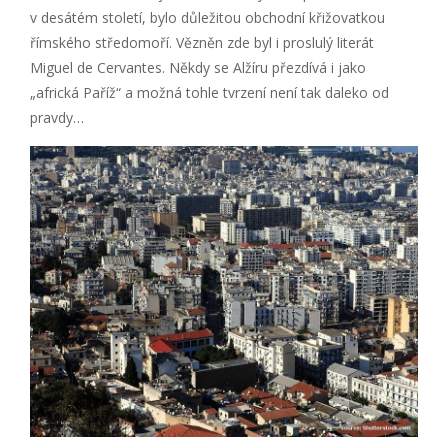
v desátém století, bylo důležitou obchodní křižovatkou
římského středomoří. Vězněn zde byl i proslulý literát
Miguel de Cervantes. Někdy se Alžíru přezdívá i jako
„africká Paříž“ a možná tohle tvrzení není tak daleko od
pravdy…