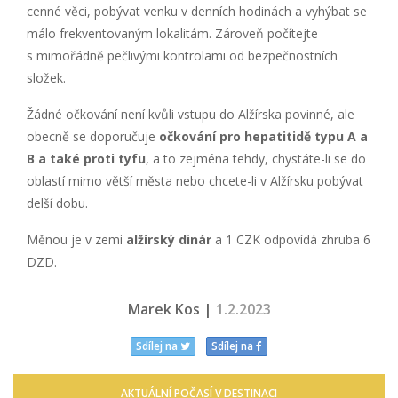
cenné věci, pobývat venku v denních hodinách a vyhýbat se
málo frekventovaným lokalitám. Zároveň počítejte
s mimořádně pečlivými kontrolami od bezpečnostních
složek.
Žádné očkování není kvůli vstupu do Alžírska povinné, ale
obecně se doporučuje
očkování pro hepatitidě typu A a
B a také proti tyfu
, a to zejména tehdy, chystáte-li se do
oblastí mimo větší města nebo chcete-li v Alžírsku pobývat
delší dobu.
Měnou je v zemi
alžírský dinár
a 1 CZK odpovídá zhruba 6
DZD.
Marek Kos |
1.2.2023
Sdílej na
Sdílej na
AKTUÁLNÍ POČASÍ V DESTINACI