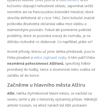
kočovníci obývající nehostinné oblasti, zapomínat určitě
nesmíme ani na francouzskou koloniální minulost, která
skončila definitivně až v roce 1962. Zemi bohužel značně
poškodila dlouholetá občanská válka mezi vládou a
islamistickými povstalci. Pokud ale pomineme politické
problémy, které se pozvolna vracejí do normálu, je na
Alžírsku rozhodně co obdivovat. Co například, ptáte se?
Kromě přírody, kterou už jsme zlehka představili, jsou to
třeba půvabné a
velice zajímavé zvyky
. K těm patří třeba
nezměrná pohostinnost Alžířanů
, specifický folklór
promítaný do hudby, tance a slovesnosti nebo svatba od
začátku až do konce.
Začněme u hlavního města Alžíru
Alžír
, takřka čtyřmilionové hlavní město, se nachází na
severu země a jde o historicky významný přístav. Někdejší
antické Icosium, na jehož ruinách byl Alžír postaven