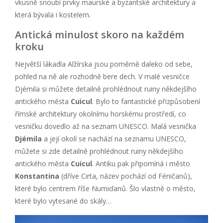
vkusně snoubí prvky maurské a byzantské architektury a
která bývala i kostelem.
Antická minulost skoro na každém
kroku
Největší lákadla Alžírska jsou poměrně daleko od sebe,
pohled na ně ale rozhodně bere dech. V malé vesničce
Djémila si můžete detailně prohlédnout ruiny někdejšího
antického města
Cuicul
. Bylo to fantastické přizpůsobení
římské architektury okolnímu horskému prostředí, co
vesničku dovedlo až na seznam UNESCO. Malá vesnička
Djémila
a její okolí se nachází na seznamu UNESCO,
můžete si zde detailně prohlédnout ruiny někdejšího
antického města
Cuicul
. Antiku pak připomíná i město
Konstantina
(dříve Cirta, název pochází od Féničanů),
které bylo centrem říše Numiďanů. Šlo vlastně o město,
které bylo vytesané do skály…