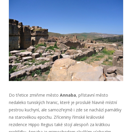
Do třetice zmiňme město
Annaba
, přístavní město
nedaleko tuniských hranic, které je proslulé hlavně místní
pestrou kuchyní, ale samozřejmě i zde se nachází památky
na starověkou epochu. Zříceniny římské královské
rezidence Hippo Regius také stojí alespoň za krátkou
prohlídku. Annaba je mimochodem skvělým výchozím