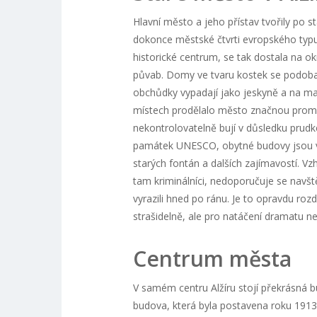
Hlavní město a jeho přístav tvořily po s
dokonce městské čtvrti evropského typu
historické centrum, se tak dostala na ok
půvab. Domy ve tvaru kostek se podobaj
obchůdky vypadají jako jeskyně a na mal
místech prodělalo město značnou proměn
nekontrolovatelně bují v důsledku prudk
památek UNESCO, obytné budovy jsou vě
starých fontán a dalších zajímavostí. Vzh
tam kriminálníci, nedoporučuje se navš
vyrazili hned po ránu. Je to opravdu roz
strašidelně, ale pro natáčení dramatu ne
Centrum města
V samém centru Alžíru stojí překrásná 
budova, která byla postavena roku 1913