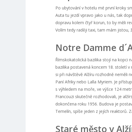
Po ubytování v hotelu mé první kroky s
Auta tu jezdí vpravo jako u nás, tak do
dopravu kolem čtyř korun, to by měli revi
Volím tedy raději taxi, tam mám jistou, ž
Notre Damme d´A
Římskokatolická bazilika stojí na kopci
bazilika postavená koncem 18. století v
si při návštěvě Alžíru rozhodně neměli nec
Paní Afriky nebo Lalla Myriem. Je přístu
s výhledem na moře, ve výšce 124 met
Francouzi skutečně rozhodovali, je alžír
dokončena roku 1956. Budova je postave
Temelín, spíše jeden z jejích reaktorů. Za
Staré město v Alží