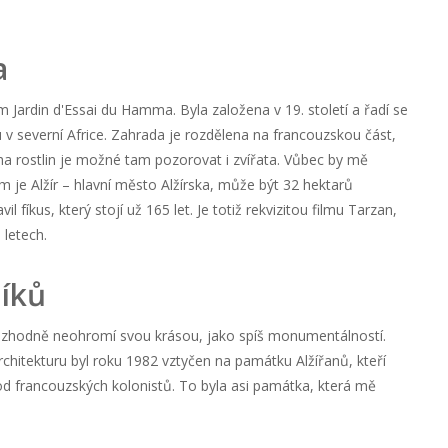
a
Jardin d'Essai du Hamma. Byla založena v 19. století a řadí se
v severní Africe. Zahrada je rozdělena na francouzskou část,
a rostlin je možné tam pozorovat i zvířata. Vůbec by mě
 je Alžír – hlavní město Alžírska, může být 32 hektarů
fíkus, který stojí už 165 let. Je totiž rekvizitou filmu Tarzan,
 letech.
íků
s rozhodně neohromí svou krásou, jako spíš monumentálností.
chitekturu byl roku 1982 vztyčen na památku Alžířanů, kteří
 od francouzských kolonistů. To byla asi památka, která mě