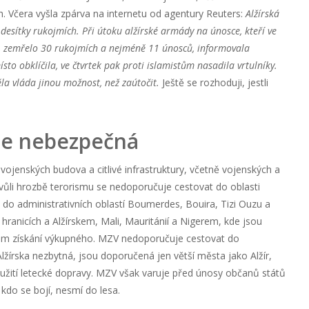
h. Včera vyšla zpárva na internetu od agentury Reuters:
Alžírská
 desítky rukojmích. Při útoku alžírské armády na únosce, kteří ve
dí, zemřelo 30 rukojmích a nejméně 11 únosců, informovala
to obklíčila, ve čtvrtek pak proti islamistům nasadila vrtulníky.
la vláda jinou možnost, než zaútočit.
Ještě se rozhoduji, jestli
 je nebezpečná
 vojenských budova a citlivé infrastruktury, včetně vojenských a
vůli hrozbě terorismu se nedoporučuje cestovat do oblasti
a do administrativních oblastí Boumerdes, Bouira, Tizi Ouzu a
hranicích a Alžírskem, Mali, Mauritánií a Nigerem, kde jsou
elem získání výkupného. MZV nedoporučuje cestovat do
žírska nezbytná, jsou doporučená jen větší města jako Alžír,
užití letecké dopravy. MZV však varuje před únosy občanů států
kdo se bojí, nesmí do lesa.