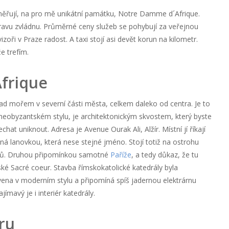
měřují, na pro mě unikátní památku, Notre Damme d´Afrique.
pravu zvládnu. Průměrné ceny služeb se pohybují za veřejnou
zoři v Praze radost. A taxi stojí asi devět korun na kilometr.
e trefím.
frique
 nad mořem v severní části města, celkem daleko od centra. Je to
 neobyzantském stylu, je architektonickým skvostem, který byste
hat uniknout. Adresa je Avenue Ourak Ali, Alžír. Místní jí říkají
pná lanovkou, která nese stejné jméno. Stojí totiž na ostrohu
rů. Druhou připomínkou samotné
Paříže
, a tedy důkaz, že tu
ské Sacré coeur. Stavba římskokatolické katedrály byla
na v moderním stylu a připomíná spíš jadernou elektrárnu
jímavý je i interiér katedrály.
ru