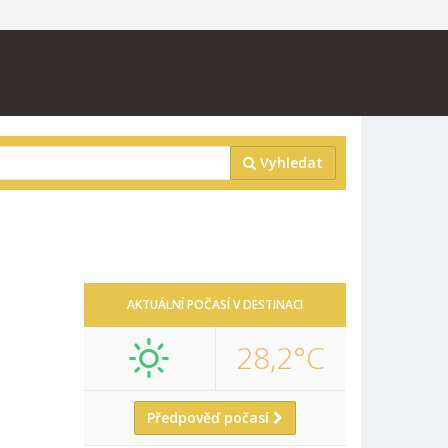
Vyhledat
AKTUÁLNÍ POČASÍ V DESTINACI
28,2°C
Předpověď počasí