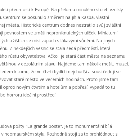
taletí předmostí k Evropě. Na přelomu minulého století vznikly
. Centrum se posunulo směrem na jih a Kasba, vlastní
raj města. Historické centrum dodnes neztratilo svůj zvláštní
í pevnostem ve změti neproniknutelných uliček. Miniaturní
ých tržištích se mísí zápach s lákavými vůněmi. Na jiných
u. Z někdejších vesnic se stala šedá předměstí, která
ého růstu obyvatelstva. Ačkoli je stará část města na seznamu
tšinou v dezolátním stavu. Najdeme tam několik mešit, muzeí,
ledem k tomu, že ve čtvrti bydlí ti nejchudší a soustřeďují se
těvovat staré město ve večerních hodinách. Proto jsme tam
díl oproti novým čtvrtím a hotelům a pobřeží. Vypadá to tu
bo horroru ideální prostředí.
budova pošty "La grande poste". Je to monumentální bílá
 v neomaurském stylu. Rozhodně stojí za to prohlédnout si