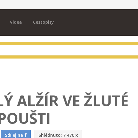
Videa
Cestopisy
Ý ALŽÍR VE ŽLUTÉ
POUŠTI
Sdílej na
Shlédnuto:
7 476 x