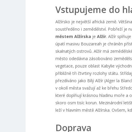
Vstupujeme do hl
Alžírsko je největší africká země. Větši
soustředěno i zemědělství. Pobřeží je 
městem
Alžírska
je
Alžír
. Alžír splňu
úpatí masivu Bouzareah je chráněn přístav
skalnatých ostrovů. Alžír má zemědělské
město odedávna zásobováno zemědělský
vegetace, pouze oblast Kabylie východně
přibližně tři čtvrtiny rozlohy státu. Stř
přezdíváno jako Bílý Alžír (Alger la Bla
v okolí města svažují až ke břehu Stř
které doplňují krásnou hladinu moře a obl
skoro osm tisíc korun. Mezinárodní le
leží v hlavním městě Alžírska. Ovšem, kd
Doprava