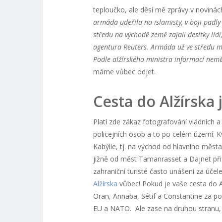
teploučko, ale děsí mě zprávy v novinác
armáda udeřila na islamisty, v boji padly
středu na východě země zajali desítky li
agentura Reuters. Armáda už ve středu mís
Podle alžírského ministra informací nemě
máme vůbec odjet.
Cesta do Alžírska
Platí zde zákaz fotografování vládních a
policejních osob a to po celém území. K
Kabýlie, tj. na východ od hlavního měst
jižně od měst Tamanrasset a Dajnet při 
zahraniční turisté často unášeni za úč
Alžírska
vůbec! Pokud je vaše cesta do Al
Oran, Annaba, Sétif a Constantine za po
EU a NATO. Ale zase na druhou stranu, 