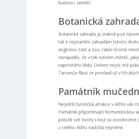
budovu i zevnitř.
Botanická zahrad
Botanická zahrada je známá pod názvem 
tak k nejstarším zahradám tohoto druhu 
anglickou část a zoo, takže kromě mnoh
nenapadlo, že v tak rušném městě, jakým
naprostého klidu. Ovšem nejvíc mě pobavil 
Tarzanův fíkus se proslavil už v třicátých
Památník mučedn
Největší turistická atrakce v Alžíru vá
Památník připomínající komunistickou ar
položili své životy v boji za osvobození
z celého Alžíru nadchla nejméně.