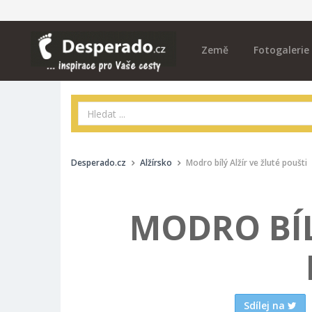
Země
Fotogalerie
Desperado.cz
Alžírsko
Modro bílý Alžír ve žluté poušti
MODRO BÍL
Sdílej na