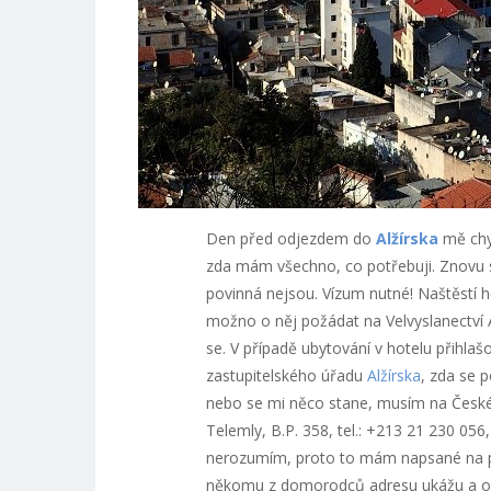
Den před odjezdem do
Alžírska
mě chyt
zda mám všechno, co potřebuji. Znovu s
povinná nejsou. Vízum nutné! Naštěstí 
možno o něj požádat na Velvyslanectví A
se. V případě ubytování v hotelu přihlaš
zastupitelského úřadu
Alžírska
, zda se 
nebo se mi něco stane, musím na České v
Telemly, B.P. 358, tel.: +213 21 230 056
nerozumím, proto to mám napsané na pap
někomu z domorodců adresu ukážu a on