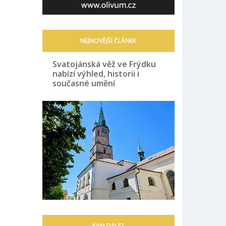
NEJNOVĚJŠÍ ČLÁNEK
Svatojánská věž ve Frýdku
nabízí výhled, historii i
současné umění
KAM DÁLE?