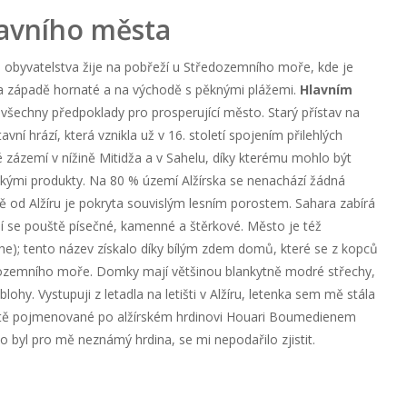
avního města
na obyvatelstva žije na pobřeží u Středozemního moře, kde je
na západě hornaté a na východě s pěknými plážemi.
Hlavním
je všechny předpoklady pro prosperující město. Starý přístav na
ní hrází, která vznikla už v 16. století spojením přilehlých
 zázemí v nížině Mitidža a v Sahelu, díky kterému mohlo být
mi produkty. Na 80 % území Alžírska se nenachází žádná
 od Alžíru je pokryta souvislým lesním porostem. Sahara zabírá
ídají se pouště písečné, kamenné a štěrkové. Město je též
nche); tento název získalo díky bílým zdem domů, které se z kopců
edozemního moře. Domky mají většinou blankytně modré střechy,
ohy. Vystupuji z letadla na letišti v Alžíru, letenka sem mě stála
tiště pojmenované po alžírském hrdinovi Houari Boumedienem
o byl pro mě neznámý hrdina, se mi nepodařilo zjistit.