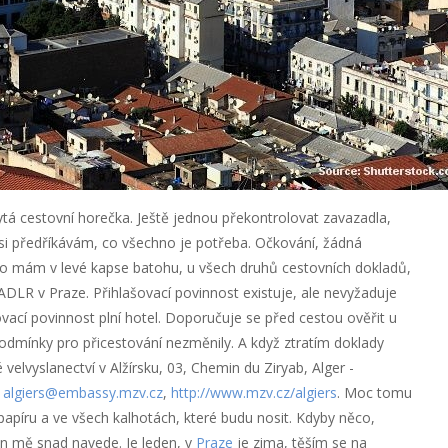
á cestovní horečka. Ještě jednou překontrolovat zavazadla,
i předříkávám, co všechno je potřeba. Očkování, žádná
ho mám v levé kapse batohu, u všech druhů cestovních dokladů,
DLR v Praze. Přihlašovací povinnost existuje, ale nevyžaduje
ovací povinnost plní hotel. Doporučuje se před cestou ověřit u
podmínky pro přicestování nezměnily. A když ztratím doklady
elvyslanectví v Alžírsku, 03, Chemin du Ziryab, Alger -
,
algiers@embassy.mzv.cz
,
http://www.mzv.cz/algiers
. Moc tomu
íru a ve všech kalhotách, které budu nosit. Kdyby něco,
 mě snad navede. Je leden, v
Praze
je zima, těším se na