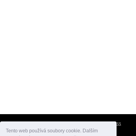
CESTOVNÍ POJIŠTĚNÍ
KONTAKTY
REKLAMA
RSS
Tento web používá soubory cookie. Dalším