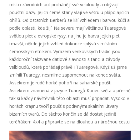
místo závodních aut prohánějí své velbloudy a obývají
pouštní oázy. Jejich černé stany vlají ve větru u plápolajících
ohňů. Od ostatních Berberů se liší vzhledem i barvou kůží a
podle oblasti, kde žijí. Na severu mají většinou Tuaregové
světlou pleť a evropské rysy, na jihu je barva jejich pleti
tmavší, někde jejich vzhled dokonce splývá s místním
černošským etnikem. Výrazem venkovských tradic jsou
každoroční takzvané datlové slavnosti s tanci a závody
velbloudů, které pořádají právě i Tuaregové. Když už jsme
zmínili Tuaregy, nesmíme zapomenout na konec světa.
Assekrem je rudé horké pohoří na saharské poušti.
Assekrem znamená v jazyce Tuaregů Konec světa a přesně
tak si každý návštěvník této oblasti musí připadat. Vysoko v
horách krajinu tvoří poušť s podivnými skalními útvary
bizarních tvarů. Do těchto končin se dá dostat jedině
teréňákem 4x4 a připravte se na dlouhou a náročnou cestu.