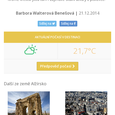
Barbora Walterová Benešová |
21.12.2014
Sdílej na
Sdílej na
AKTUÁLNÍ POČASÍ V DESTINACI
21,7°C
Předpověď počasí
Další ze země Alžírsko