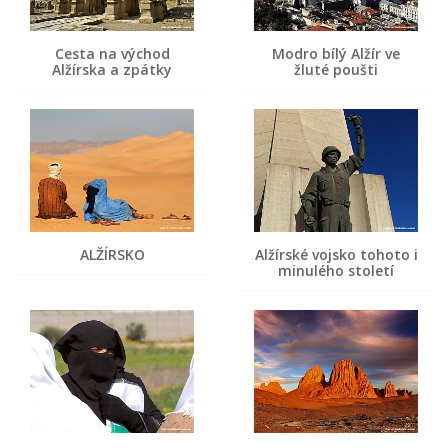
Cesta na východ
Modro bílý Alžír ve
Alžírska a zpátky
žluté poušti
ALŽÍRSKO
Alžírské vojsko tohoto i
minulého století