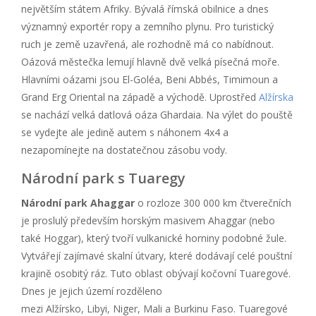
největším státem Afriky. Bývalá římská obilnice a dnes
významný exportér ropy a zemního plynu. Pro turistický
ruch je země uzavřená, ale rozhodně má co nabídnout.
Oázová městečka lemují hlavně dvě velká písečná moře.
Hlavními oázami jsou El-Goléa, Beni Abbés, Timimoun a
Grand Erg Oriental na západě a východě. Uprostřed
Alžírska
se nachází velká datlová oáza Ghardaia. Na výlet do pouště
se vydejte ale jedině autem s náhonem 4x4 a
nezapomínejte na dostatečnou zásobu vody.
Národní park s Tuaregy
Národní park Ahaggar
o rozloze 300 000 km čtverečních
je proslulý především horským masivem Ahaggar (nebo
také Hoggar), který tvoří vulkanické horniny podobné žule.
Vytvářejí zajímavé skalní útvary, které dodávají celé pouštní
krajině osobitý ráz. Tuto oblast obývají kočovní Tuaregové.
Dnes je jejich území rozděleno
mezi Alžírsko, Libyi, Niger, Mali a Burkinu Faso. Tuaregové