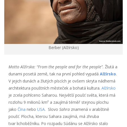
Berber (Alžírsko)
Motto Alžírska: “From the people and for the people”.
Žlutá a
dunami posetá země, tak na první pohled vypadá
Alžírsko
.
V jejich dunách a žlutých píscích je ovšem skryta nádherná
architektura pouštních městeček a bohatá kultura.
Alžírsko
je zcela pohlceno Saharou. Největší poušť světa, která má
rozlohu 9 milionů km² a zaujímá téměř stejnou plochu
jako
Čína
nebo
USA
. Slovo
Sahra
znamená v arabštině
poušť. Plocha, kterou Sahara zaujímá, má zhruba
tvar lichoběžníku. Po rozpadu Súdánu se Alžírsko stalo