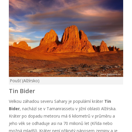
Poušť (Alžírsko)
Tin Bider
Velkou záhadou severu Sahary je populární kráter
Tin
Bider
, nachází se v Tamanrassetu v jižní oblasti Alžírska.
Kráter po dopadu meteoru má 6 kilometrů v průměru a
jeho věk se odhaduje asi na 70 milionů let (Křída nebo
možná mladší). Kráter není přikrytý nánosem zeminy a je