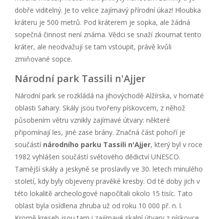
dobře viditelný. Je to velice zajímavý přírodní úkaz! Hloubka
kráteru je 500 metrů. Pod kráterem je sopka, ale žádná
sopečná činnost není známa. Vědci se snaží zkoumat tento
kráter, ale neodvažují se tam vstoupit, právě kvůli
zmiňované sopce.
Národní park Tassili n'Ajjer
Národní park se rozkládá na jihovýchodě Alžírska, v hornaté
oblasti Sahary. Skály jsou tvořeny pískovcem, z něhož
působením větru vznikly zajímavé útvary: některé
připomínají les, jiné zase brány. Značná část pohoří je
součástí
národního parku Tassili n'Ajjer
, který byl v roce
1982 vyhlášen součástí světového dědictví UNESCO.
Tamější skály a jeskyně se proslavily ve 30. letech minulého
století, kdy byly objeveny pravěké kresby. Od té doby jich v
této lokalitě archeologové napočítali okolo 15 tisíc. Tato
oblast byla osídlena zhruba už od roku 10 000 př. n. l.
Kromě kreseb jsou tam i zajímavé skalní útvary z pískovce.