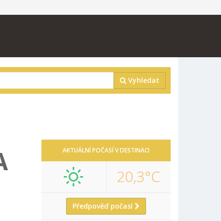
Vyhledat
A
AKTUÁLNÍ POČASÍ V DESTINACI
20,3°C
Předpověď počasí