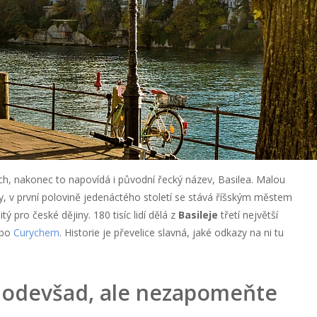
ch, nakonec to napovídá i původní řecký název, Basilea. Malou
, v první polovině jedenáctého století se stává říšským městem
tý pro české dějiny. 180 tisíc lidí dělá z
Basileje
třetí největší
bo
Curychem
. Historie je převelice slavná, jaké odkazy na ni tu
t odevšad, ale nezapomeňte