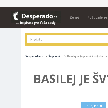
Země
Fotogalerie
Desperado.cz
Švýcarsko
Basilej je švýcarské město na
BASILEJ JE 
Sdílej na