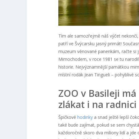
Tím ale samozřejmě náš výčet nekončí, p
patří ve Švýcarsku jasný primát! Souča
muzeum věnované panenkám, račte si jen
Mimochodem, v roce 1981 se tu narodil s
historie. Nejvýznamnější památkou mimo 
místní rodák Jean Tingueli – pohyblivé 
ZOO v Basileji má
zlákat i na radnici
Špičkové
hodinky
a snad ještě lepší čokol
také bude zajímat, pokud se sem chystá
každoročně skoro dva miliony lidí a jde 