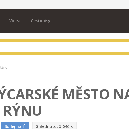
Videa
Cestopisy
 Rýnu
ŠVÝCARSKÉ MĚSTO N
RÝNU
Sdílej na
Shlédnuto:
5 646 x