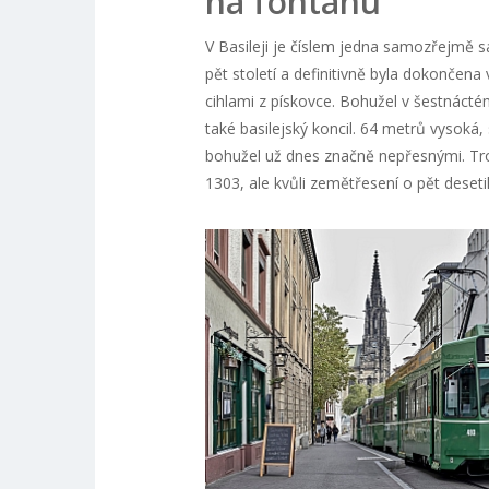
na fontánu
V Basileji je číslem jedna samozřejmě s
pět století a definitivně byla dokončen
cihlami z pískovce. Bohužel v šestnáctém
také basilejský koncil. 64 metrů vysoká
bohužel už dnes značně nepřesnými. Troj
1303, ale kvůli zemětřesení o pět deseti