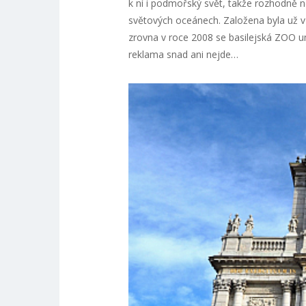
k ní i podmořský svět, takže rozhodně ne
světových oceánech. Založena byla už v 
zrovna v roce 2008 se basilejská ZOO um
reklama snad ani nejde…