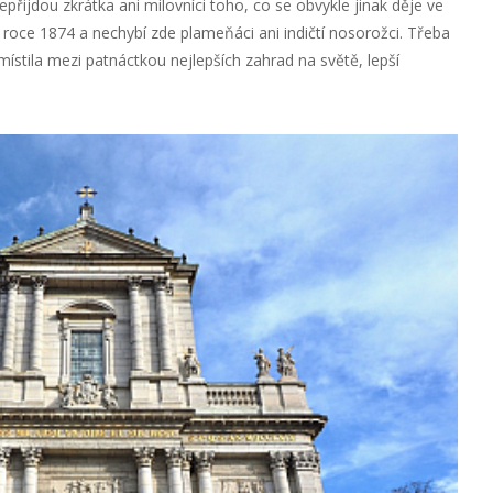
přijdou zkrátka ani milovníci toho, co se obvykle jinak děje ve
roce 1874 a nechybí zde plameňáci ani indičtí nosorožci. Třeba
ístila mezi patnáctkou nejlepších zahrad na světě, lepší