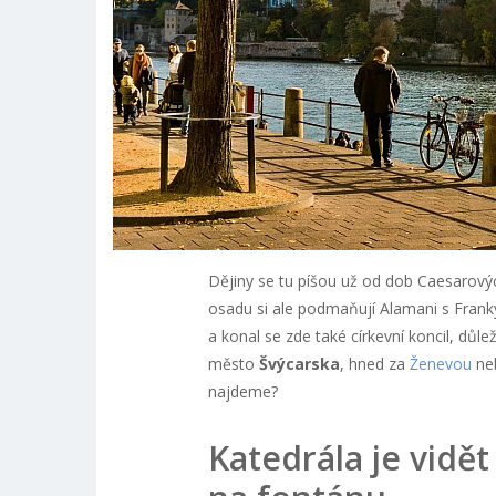
Dějiny se tu píšou už od dob Caesarový
osadu si ale podmaňují Alamani s Franky
a konal se zde také církevní koncil, důleži
město
Švýcarska
, hned za
Ženevou
ne
najdeme?
Katedrála je vidě