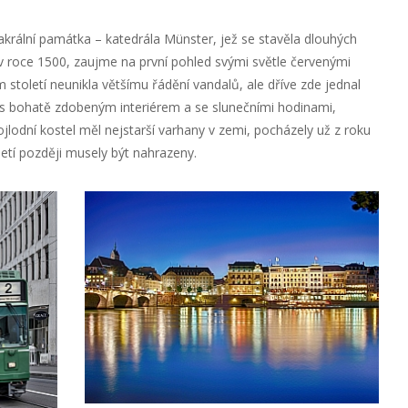
akrální památka – katedrála Münster, jež se stavěla dlouhých
a v roce 1500, zaujme na první pohled svými světle červenými
 století neunikla většímu řádění vandalů, ale dříve zde jednal
, s bohatě zdobeným interiérem a se slunečními hodinami,
lodní kostel měl nejstarší varhany v zemi, pocházely už z roku
letí později musely být nahrazeny.