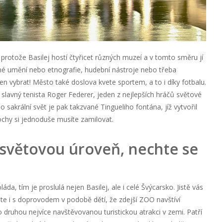
rotože Basilej hostí čtyřicet různých muzeí a v tomto směru jí
sné umění nebo etnografie, hudební nástroje nebo třeba
 vybrat! Město také doslova kvete sportem, a to i díky fotbalu.
lavný tenista Roger Federer, jeden z nejlepších hráčů světové
sakrální svět je pak takzvané Tingueliho fontána, jíž vytvořil
sochy si jednoduše musíte zamilovat.
 světovou úroveň, nechte se
áda, tím je proslulá nejen Basilej, ale i celé Švýcarsko. Jistě vás
te i s doprovodem v podobě dětí, že zdejší ZOO navštíví
o druhou nejvíce navštěvovanou turistickou atrakci v zemi. Patří