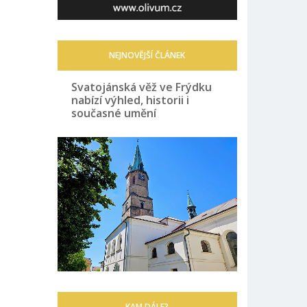
NEJNOVĚJŠÍ ČLÁNEK
Svatojánská věž ve Frýdku
nabízí výhled, historii i
současné umění
KAM DÁLE?