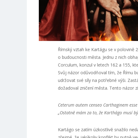
Římský vztah ke Kartágu se v polovině 2.
o budoucnosti města. Jednu z nich obhajo
Corculum, konzul v letech 162 a 155, k
Svůj názor odůvodňoval tím, že Římu bu
udržovat své síly na potřebné výši. Zast
dožadoval zničení města. Tento názor zís
Ceterum autem censeo Carthaginem ess
„Ostatně mám za to, že Karthágo musí bý
Kartágo se zatím úzkostlivě snažilo n
zřejmé, že jakýkoliv konflikt by nutně 