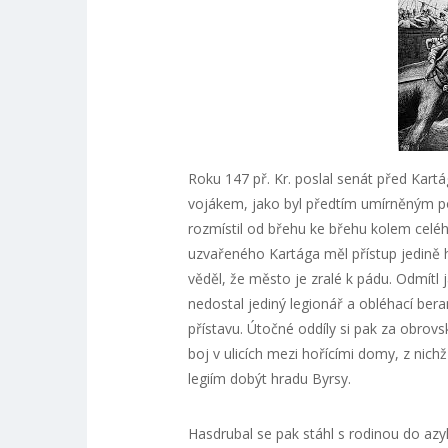
Roku 147 př. Kr. poslal senát před Kart
vojákem, jako byl předtím umírněným pol
rozmístil od břehu ke břehu kolem celé
uzvařeného Kartága měl přístup jedině h
věděl, že město je zralé k pádu. Odmítl 
nedostal jediný legionář a obléhací ber
přístavu. Útočné oddíly si pak za obrovsk
boj v ulicích mezi hořícími domy, z nic
legiím dobýt hradu Byrsy.
Hasdrubal se pak stáhl s rodinou do az