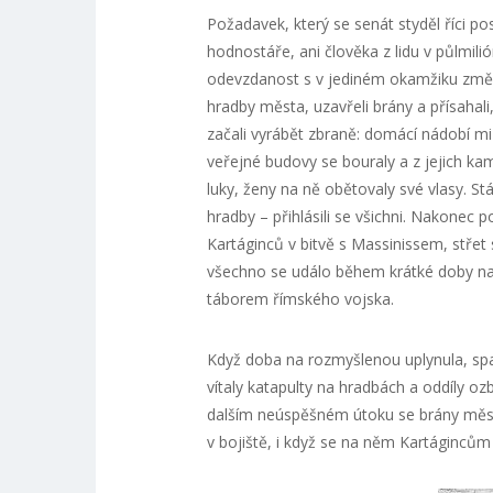
Požadavek, který se senát styděl říci po
hodnostáře, ani člověka z lidu v půlmil
odevzdanost s v jediném okamžiku změnil
hradby města, uzavřeli brány a přísahal
začali vyrábět zbraně: domácí nádobí mi
veřejné budovy se bouraly a z jejich kam
luky, ženy na ně obětovaly své vlasy. Stá
hradby – přihlásili se všichni. Nakonec 
Kartáginců v bitvě s Massinissem, střet s
všechno se událo během krátké doby na 
táborem římského vojska.
Když doba na rozmyšlenou uplynula, spat
vítaly katapulty na hradbách a oddíly oz
dalším neúspěšném útoku se brány města
v bojiště, i když se na něm Kartágincům p