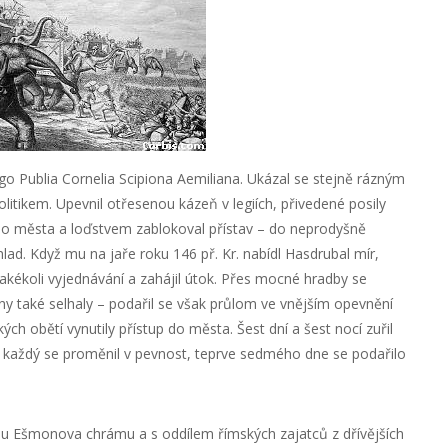
ágo Publia Cornelia Scipiona Aemiliana. Ukázal se stejně rázným
itikem. Upevnil otřesenou kázeň v legiích, přivedené posily
ho města a loďstvem zablokoval přístav – do neprodyšně
lad. Když mu na jaře roku 146 př. Kr. nabídl Hasdrubal mír,
jakékoli vyjednávání a zahájil útok. Přes mocné hradby se
any také selhaly – podařil se však průlom ve vnějším opevnění
ých obětí vynutily přístup do města. Šest dní a šest nocí zuřil
hž každý se proměnil v pevnost, teprve sedmého dne se podařilo
ylu Ešmonova chrámu a s oddílem římských zajatců z dřívějších