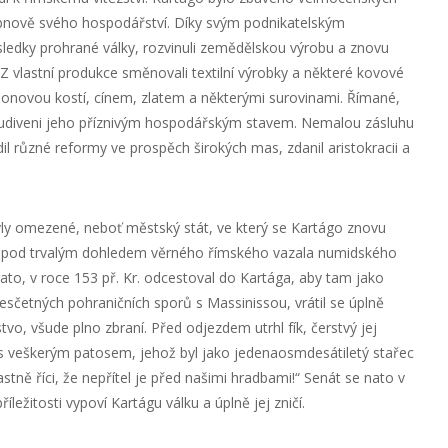
 obnově svého hospodářství. Díky svým podnikatelským
edky prohrané války, rozvinuli zemědělskou výrobu a znovu
Z vlastní produkce směnovali textilní výrobky a některé kovové
onovou kostí, cínem, zlatem a některými surovinami. Římané,
ěs udiveni jeho příznivým hospodářským stavem. Nemalou zásluhu
l různé reformy ve prospěch širokých mas, zdanil aristokracii a
ly omezené, neboť městský stát, ve který se Kartágo znovu
l pod trvalým dohledem věrného římského vazala numidského
ato, v roce 153 př. Kr. odcestoval do Kartága, aby tam jako
esčetných pohraničních sporů s Massinissou, vrátil se úplně
vo, všude plno zbraní. Před odjezdem utrhl fík, čerstvý jej
 a s veškerým patosem, jehož byl jako jedenaosmdesátiletý stařec
tně říci, že nepřítel je před našimi hradbami!“ Senát se nato v
říležitosti vypoví Kartágu válku a úplně jej zničí.