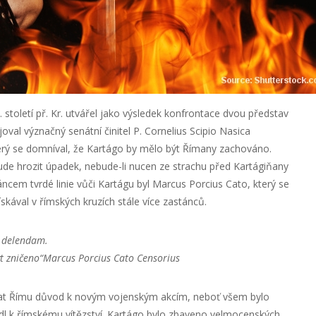
 století př. Kr. utvářel jako výsledek konfrontace dvou představ
val význačný senátní činitel P. Cornelius Scipio Nasica
terý se domníval, že Kartágo by mělo být Římany zachováno.
de hrozit úpadek, nebude-li nucen ze strachu před Kartágiňany
áncem tvrdé linie vůči Kartágu byl Marcus Porcius Cato, který se
kával v římských kruzích stále více zastánců.
e delendam.
t zničeno“
Marcus Porcius Cato Censorius
edat Římu důvod k novým vojenským akcím, neboť všem bylo
vedl k římskému vítězství. Kartágo bylo zbaveno velmocenských