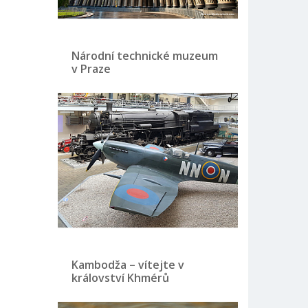
Národní technické muzeum
v Praze
Kambodža – vítejte v
království Khmérů