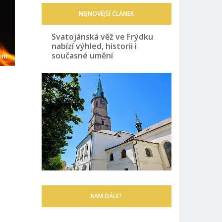
NEJNOVĚJŠÍ ČLÁNEK
Svatojánská věž ve Frýdku
nabízí výhled, historii i
současné umění
KAM DÁLE?