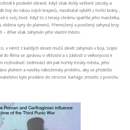
e rozhodl k poslední obraně. Když však došly veškeré zásoby a
li živý do rukou svých krajanů, Hasdrubal vyběhl z hořící brány ,
osil o svůj život. Když to z terasy chrámu spatřila jeho manželka,
se s oběma syny do plamenů. Přemožený a ponížený zahynul brzy
 – dříve však zahynulo jeho vlastní město.
sto, v němž z každých deseti mužů devět zahynulo v boji, Scipio
al do Říma se zprávou o vítězství a s žádostí o velkorysost k
 rozhodnutí. Sedmnáct dní pak hořely trosky města, jeho
ráno pluhem a navěky nábožensky prokleto, aby se předešlo
atelstvo bylo prodáno do otroctví. Kartágo zmizelo z povrchu