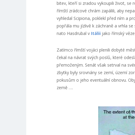
bitev, kteří si zradou vykoupili život, s
římští zrádcové chrám zapálili, aby nepad
vyhledal Scipiona, poklekl před ním a pr
popřála mu jízlivě k záchraně a vrhla 
nato Hasdrubal v
Itálii
jako římský vězeň
Zatímco římští vojáci plenili dobyté mě
čekal na návrat svých poslů, které odesl
přemoženým. Senát však setrval na svém
zbytky byly srovnány se zemí, území zo
pokusům o jeho eventuální obnovu. Obyv
země ….