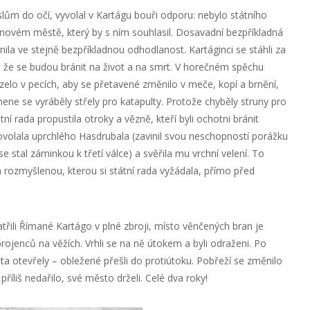
slům do očí, vyvolal v Kartágu bouři odporu: nebylo státního
iónovém městě, který by s ním souhlasil. Dosavadní bezpříkladná
a ve stejně bezpříkladnou odhodlanost. Kartáginci se stáhli za
i, že se budou bránit na život a na smrt. V horečném spěchu
zelo v pecích, aby se přetavené změnilo v meče, kopí a brnění,
ene se vyráběly střely pro katapulty. Protože chyběly struny pro
tní rada propustila otroky a vězně, kteří byli ochotni bránit
povolala uprchlého Hasdrubala (zavinil svou neschopností porážku
e stal záminkou k třetí válce) a svěřila mu vrchní velení. To
rozmyšlenou, kterou si státní rada vyžádala, přímo před
řili Římané Kartágo v plné zbroji, místo věnčených bran je
brojenců na věžích. Vrhli se na ně útokem a byli odraženi. Po
 otevřely – obležené přešli do protiútoku. Pobřeží se změnilo
říliš nedařilo, své město drželi. Celé dva roky!