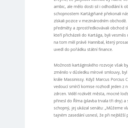
ambic, ale mělo dosti sil i odhodlání k
schopnostem Kartágiňané překonali násl
získali pozice v mezinárodním obchodě. 
předměty a zprostředkovávali obchod sl
kteří přicházeli do Kartága, byli vesm
na tom měl právě Hannibal, který prosadi
uvedl do pořádku státní finance.
Možnosti kartáginského rozvoje však by
změnilo v důsledku mírové smlouvy, by
krále Massinissy. Když Marcus Porcius C
vedoucí smírčí komise rozhodl jeden z n
zdrcen. Viděl rozkvět města, mocné loďst
přinesl do Říma (plavba trvala tři dny)
schopný, jej ukázal senátu: „Můžeme vlas
tajném zasedání usnesl, že při nejbližší p