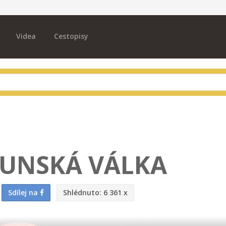
Videa
Cestopisy
PUNSKÁ VÁLKA
Sdílej na
Shlédnuto:
6 361 x