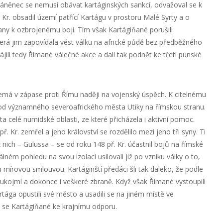
ráněnec se nemusí obávat kartáginských sankcí, odvažoval se k
 Kr. obsadil území patřící Kartágu v prostoru Malé Syrty a o
any k ozbrojenému boji. Tím však Kartágiňané porušili
rá jim zapovídala vést válku na africké půdě bez předběžného
jili tedy Římané válečné akce a dali tak podnět ke třetí punské
nemá v zápase proti Římu naději na vojenský úspěch. K citelnému
hod významného severoafrického města Utiky na římskou stranu.
ta celé numidské oblasti, ze které přicházela i aktivní pomoc.
. Kr. zemřel a jeho království se rozdělilo mezi jeho tři syny. Ti
nich – Gulussa – se od roku 148 př. Kr. účastnil bojů na římské
lném pohledu na svou izolaci usilovali již po vzniku války o to,
u mírovou smlouvou. Kartáginští předáci šli tak daleko, že podle
kojmí a dokonce i veškeré zbraně. Když však Římané vystoupili
ága opustili své město a usadili se na jiném místě ve
i se Kartágiňané ke krajnímu odporu.