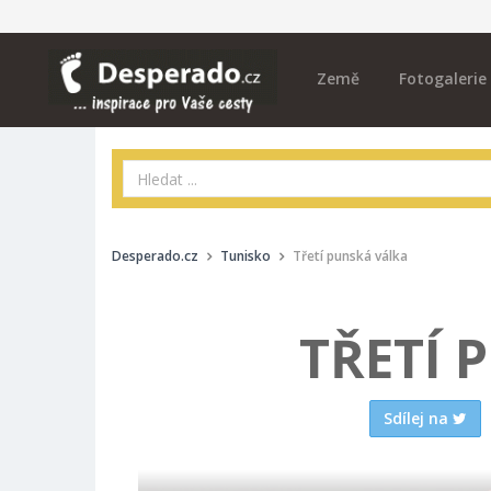
Země
Fotogalerie
Desperado.cz
Tunisko
Třetí punská válka
TŘETÍ 
Sdílej na