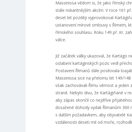
Massinissa vědom si, že jako římský ch
stále riskantnějším akcím. V roce 161 př.
deset let později vyprovokoval Kartágiň
ustanovení mírové smlouvy s Římem, kte
římského souhlasu. Roku 149 př. Kr. zahá
válce.
Již začátek války ukazoval, že Kartágo 
oslabení kartáginských pozic vedl přec
Postavení Římanů dále posilovala loajali
Massinissa sice na přelomu let 149/148 př
však zachovávali Římu věrnost a jeden z 
straně. Nebylo divu, že Kartágiňané v reá
aby zápas skončil co nejdříve přijatelno
dosažené dohody vydali Římanům 300 ru
s dalším požadavkem, aby obyvatelé Kart
vzdálenosti deseti mil od moře, rozhodl