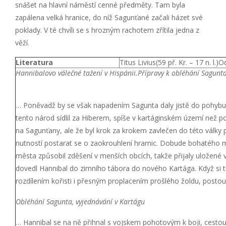
snášet na hlavní náměstí cenné předměty. Tam byla
zapálena velká hranice, do níž Sagunťané začali házet své
poklady. V té chvíli se s hrozným rachotem zřítila jedna z
věží.
Literatura
Titus Livius(59 př. Kr. – 17 n. l.
Hannibalovo válečné tažení v Hispánii.
Přípravy k obléhání Sagunt
… Poněvadž by se však napadením Sagunta daly jistě do pohybu 
tento národ sídlil za Hiberem, spíše v kartáginském území než po
na Sagunťany, ale že byl krok za krokem zavlečen do této vál
nutností postarat se o zaokrouhlení hramic. Dobude bohatého mě
města způsobil zděšení v menších obcích, takže přijaly uložené v
dovedl Hannibal do zimního tábora do nového Kartága. Když si t
rozdílením kořisti i přesným proplacením prošlého žoldu, posto
Obléhání Sagunta, vyjednávání v Kartágu
… Hannibal se na ně přihnal s vojskem pohotovým k boji, cestou