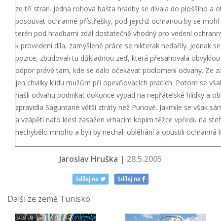
ze tří stran. Jedna rohová bašta hradby se dívala do ploššího a ot
posouvat ochranné přístřešky, pod jejichž ochranou by se mohl d
terén pod hradbami zdál dostatečně vhodný pro vedení ochrannýc
k provedení díla, zamýšlené práce se nikterak nedařily. Jednak s
pozice, zbudovali tu důkladnou zeď, která přesahovala obvyklou
odpor právě tam, kde se dalo očekávat podlomení odvahy. Ze zač
jen chvilky klidu mužům při opevňovacích pracích. Potom se však
našli odvahu podnikat dokonce výpad na nepřátelské hlídky a obl
zpravidla Sagunťané větší ztráty než Punové. Jakmile se však sám
a vzápětí nato klesl zasažen vrhacím kopím těžce vpředu na st
nechybělo mnoho a byli by nechali obléhání a opustili ochranná l
Jaroslav Hruška |
28.5.2005
Sdílej na
Sdílej na
Další ze země Tunisko