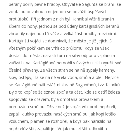
berany bořily pevné hradby. Obyvatelé Sagunta se bránili se
zoufalou odvahou a nejednou se odvážili úspěšných
protiútoků. Při jednom z nich byl Hannibal vážně zraněn
šípem do nohy. Jednou se pod údery kartáginských beranů
zhroutily najednou tři věže a velká část hradby mezi nimi.
Kartáginští vojáci se domnívali, že město je již jejich. S
vítězným pokřikem se vrhli do průlomu. Když se však
dostali do města, narazili tam na silný odpor a vzplanula
zuřivá bitva. Kartágiňané nemohli v úzkých ulicích využít své
číselné převahy. Ze všech stran se na ně sypaly kameny,
šípy, oštěpy, lila se na ně vřelá voda, smůla a olej. Nejvíce
se Kartágiňané báli zvláštní zbraně Sagunťanů, tzv. falariků.
Bylo to kopí se železnou špicí a ta část, kde se ostří železa
spojovalo se dřevem, byla omotána provázkem a
pomazána smůlou. Dříve než je voják vrhl proti nepříteli,
zapálil klubko provázku nasáklých smůlou. Jak kopí letělo
vzduchem, plamen se rozhořel, a když pak narazilo na
nepřítelův štít, zapálili jej. Voják musel štít odhodit a