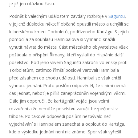
je již jen otázkou času.
Podnět k válečným událostem zavdaly rozbroje v
Saguntu
,
v jejichž důsledku někteří občané opustili město a uchýlili se
k iberskému kmeni Torboletů, podřízeného Kartágu. S jejich
pomocí a za souhlasu Hannibalova si vyhnanci snažili
vynutit návrat do města. Část městského obyvatelstva však
požádala o přispění Římany, kteří vyslali do Hispánie další
poselstvo. Pod jeho vlivem Sagunští zakročili vojensky proti
Torboletům, zatímco římští poslové varovali Hannibala
před zásahem do chodu událostí. Hannibal se však chtěl
vyhnout jednání. Proto poslům odpověděl, že s nimi nemá
čas jednat, neboť je příliš zaneprázdněn vojenskými věcmi.
Dále jim doporučil, že kartáginští vojáci jsou velmi
rozzuřeni a že nemůže poselstvu zaručit bezpečnost v
táboře. Po takové odpovědi poslům nezbývalo než
vyjednávání s Hannibalem zanechat a odplout do Kartága,
kde o výsledku jednání není nic známo. Spor však vyřešil