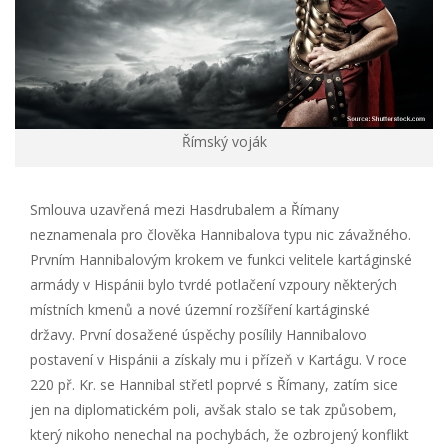
Římský voják
Smlouva uzavřená mezi Hasdrubalem a Římany
neznamenala pro člověka Hannibalova typu nic závažného.
Prvním Hannibalovým krokem ve funkci velitele kartáginské
armády v Hispánii bylo tvrdé potlačení vzpoury některých
místních kmenů a nové územní rozšíření kartáginské
državy. První dosažené úspěchy posílily Hannibalovo
postavení v Hispánii a získaly mu i přízeň v Kartágu. V roce
220 př. Kr. se Hannibal střetl poprvé s Římany, zatím sice
jen na diplomatickém poli, avšak stalo se tak způsobem,
který nikoho nenechal na pochybách, že ozbrojený konflikt