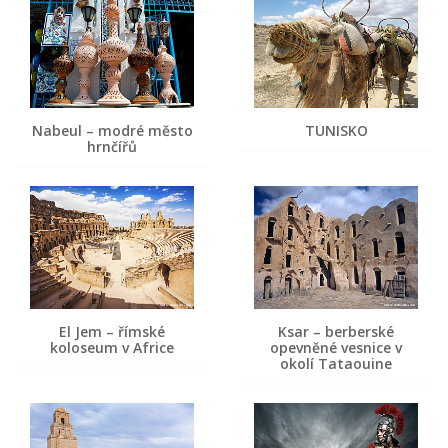
Nabeul – modré město
TUNISKO
hrnčířů
El Jem – římské
Ksar – berberské
koloseum v Africe
opevněné vesnice v
okolí Tataouine