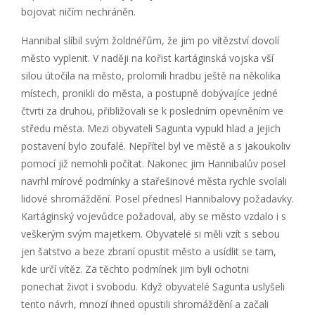
bojovat ničím nechráněn.
Hannibal slíbil svým žoldnéřům, že jim po vítězství dovolí
město vyplenit. V naději na kořist kartáginská vojska vší
silou útočila na město, prolomili hradbu ještě na několika
místech, pronikli do města, a postupně dobývajíce jedné
čtvrti za druhou, přibližovali se k posledním opevněním ve
středu města. Mezi obyvateli Sagunta vypukl hlad a jejich
postavení bylo zoufalé. Nepřítel byl ve městě a s jakoukoliv
pomocí již nemohli počítat. Nakonec jim Hannibalův posel
navrhl mírové podmínky a stařešinové města rychle svolali
lidové shromáždění. Posel přednesl Hannibalovy požadavky.
Kartáginský vojevůdce požadoval, aby se město vzdalo i s
veškerým svým majetkem. Obyvatelé si měli vzít s sebou
jen šatstvo a beze zbraní opustit město a usídlit se tam,
kde určí vítěz. Za těchto podmínek jim byli ochotni
ponechat život i svobodu. Když obyvatelé Sagunta uslyšeli
tento návrh, mnozí ihned opustili shromáždění a začali