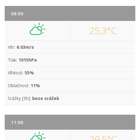
08:00
25,3°C
Vítr:
6.03m/s
Tlak:
1015hPa
Vlhkost:
55%
Oblačnost:
11%
Srážky [3h]:
beze srážek
11:00
29,5°C