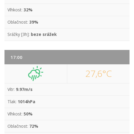
Vlhkost:
32%
Oblačnost:
39%
Srážky [3h]:
beze srážek
17:00
27,6°C
Vítr:
9.97m/s
Tlak:
1014hPa
Vlhkost:
50%
Oblačnost:
72%