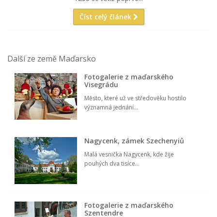
Číst celý článek
Další ze země Maďarsko
Fotogalerie z maďarského
Visegrádu
Město, které už ve středověku hostilo
významná jednání...
Nagycenk, zámek Szechenyiů
Malá vesnička Nagycenk, kde žije
pouhých dva tisíce...
Fotogalerie z maďarského
Szentendre