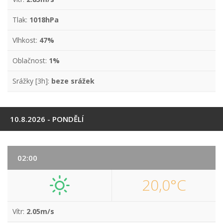
Tlak:
1018hPa
Vlhkost:
47%
Oblačnost:
1%
Srážky [3h]:
beze srážek
10.8.2026 - PONDĚLÍ
02:00
20,0°C
Vítr:
2.05m/s