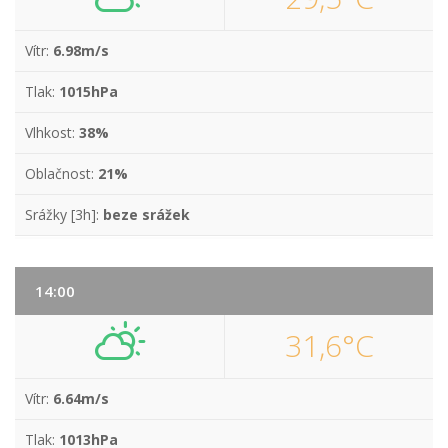
Vítr:
6.98m/s
Tlak:
1015hPa
Vlhkost:
38%
Oblačnost:
21%
Srážky [3h]:
beze srážek
14:00
31,6°C
Vítr:
6.64m/s
Tlak:
1013hPa