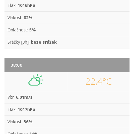
Tlak:
1016hPa
Vlhkost:
82%
Oblačnost:
5%
Srážky [3h]:
beze srážek
08:00
22,4°C
Vítr:
6.01m/s
Tlak:
1017hPa
Vlhkost:
56%
Oblačnost:
11%