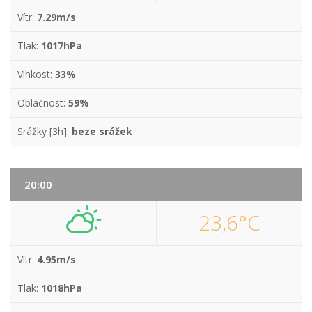
Vítr:
7.29m/s
Tlak:
1017hPa
Vlhkost:
33%
Oblačnost:
59%
Srážky [3h]:
beze srážek
20:00
23,6°C
Vítr:
4.95m/s
Tlak:
1018hPa