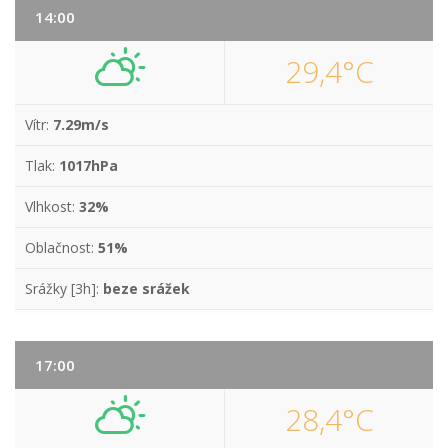
14:00
29,4°C
Vítr:
7.29m/s
Tlak:
1017hPa
Vlhkost:
32%
Oblačnost:
51%
Srážky [3h]:
beze srážek
17:00
28,4°C