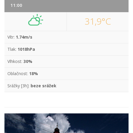
11:00
31,9°C
Vítr:
1.74m/s
Tlak:
1018hPa
Vlhkost:
30%
Oblačnost:
18%
Srážky [3h]:
beze srážek