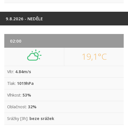
9.8.2026 - NEDĚLE
02:00
19,1°C
Vítr:
4.84m/s
Tlak:
1019hPa
Vlhkost:
53%
Oblačnost:
32%
Srážky [3h]:
beze srážek