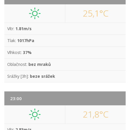
25,1°C
Vítr:
1.81m/s
Tlak:
1017hPa
Vlhkost:
37%
Oblačnost:
bez mraků
Srážky [3h]:
beze srážek
23:00
21,8°C
Vítr:
2.83m/s