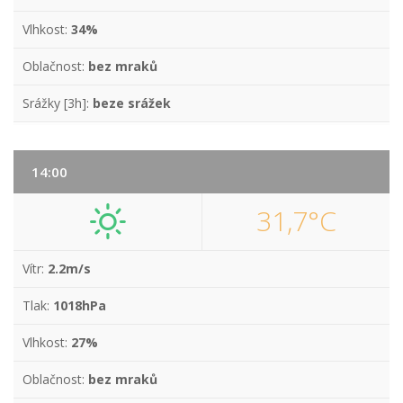
Vlhkost:
34%
Oblačnost:
bez mraků
Srážky [3h]:
beze srážek
14:00
31,7°C
Vítr:
2.2m/s
Tlak:
1018hPa
Vlhkost:
27%
Oblačnost:
bez mraků