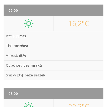
05:00
16,2°C
Vítr:
3.39m/s
Tlak:
1019hPa
Vlhkost:
63%
Oblačnost:
bez mraků
Srážky [3h]:
beze srážek
08:00
22,2°C