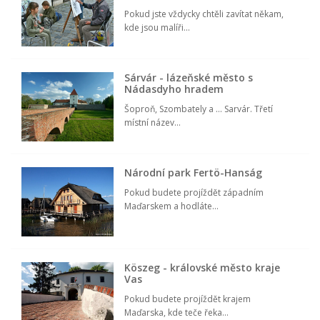
Pokud jste vždycky chtěli zavítat někam,
kde jsou malíři...
Sárvár - lázeňské město s
Nádasdyho hradem
Šoproň, Szombately a ... Sarvár. Třetí
místní název...
Národní park Fertö-Hanság
Pokud budete projíždět západním
Maďarskem a hodláte...
Köszeg - královské město kraje
Vas
Pokud budete projíždět krajem
Maďarska, kde teče řeka...