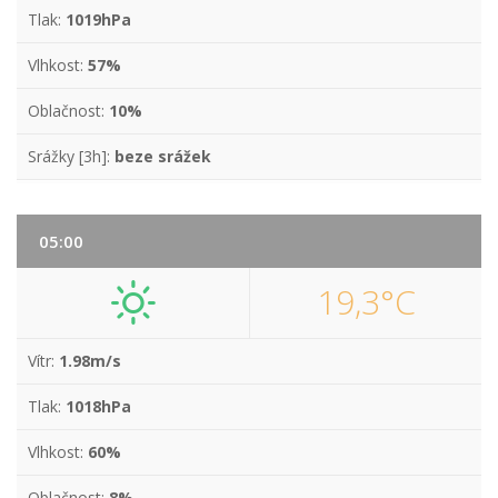
Tlak:
1019hPa
Vlhkost:
57%
Oblačnost:
10%
Srážky [3h]:
beze srážek
05:00
19,3°C
Vítr:
1.98m/s
Tlak:
1018hPa
Vlhkost:
60%
Oblačnost:
8%