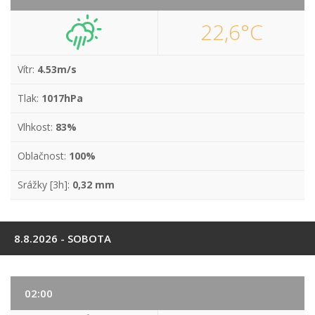
22,6°C
Vítr:
4.53m/s
Tlak:
1017hPa
Vlhkost:
83%
Oblačnost:
100%
Srážky [3h]:
0,32 mm
8.8.2026 - SOBOTA
02:00