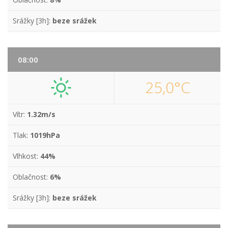
Srážky [3h]:
beze srážek
08:00
25,0°C
Vítr:
1.32m/s
Tlak:
1019hPa
Vlhkost:
44%
Oblačnost:
6%
Srážky [3h]:
beze srážek