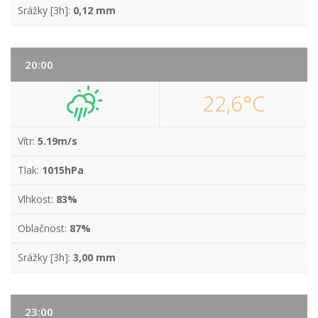
Srážky [3h]:
0,12 mm
20:00
22,6°C
Vítr:
5.19m/s
Tlak:
1015hPa
Vlhkost:
83%
Oblačnost:
87%
Srážky [3h]:
3,00 mm
23:00