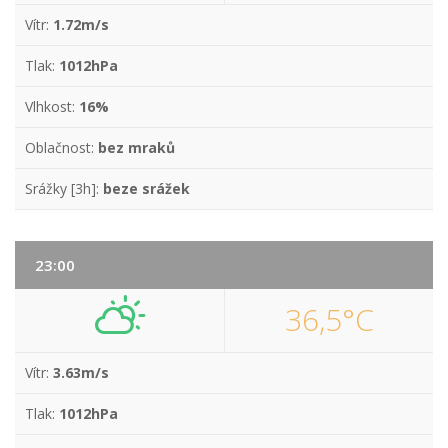
Vítr:
1.72m/s
Tlak:
1012hPa
Vlhkost:
16%
Oblačnost:
bez mraků
Srážky [3h]:
beze srážek
23:00
36,5°C
Vítr:
3.63m/s
Tlak:
1012hPa