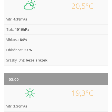
20,5°C
Vítr:
4.38m/s
Tlak:
1016hPa
Vlhkost:
84%
Oblačnost:
51%
Srážky [3h]:
beze srážek
05:00
19,3°C
Vítr:
3.56m/s