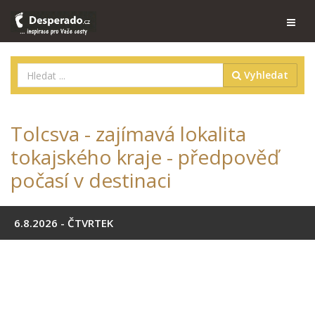
Vyhledat
Tolcsva - zajímavá lokalita
tokajského kraje - předpověď
počasí v destinaci
6.8.2026 - ČTVRTEK