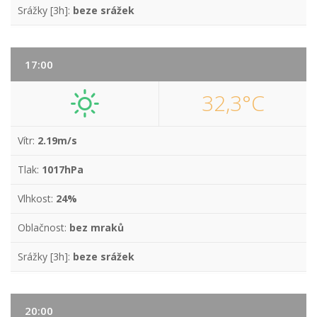
Srážky [3h]:
beze srážek
17:00
32,3°C
Vítr:
2.19m/s
Tlak:
1017hPa
Vlhkost:
24%
Oblačnost:
bez mraků
Srážky [3h]:
beze srážek
20:00