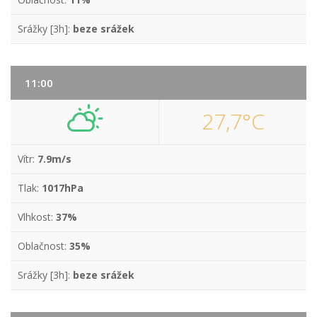
Srážky [3h]:
beze srážek
11:00
27,7°C
Vítr:
7.9m/s
Tlak:
1017hPa
Vlhkost:
37%
Oblačnost:
35%
Srážky [3h]:
beze srážek