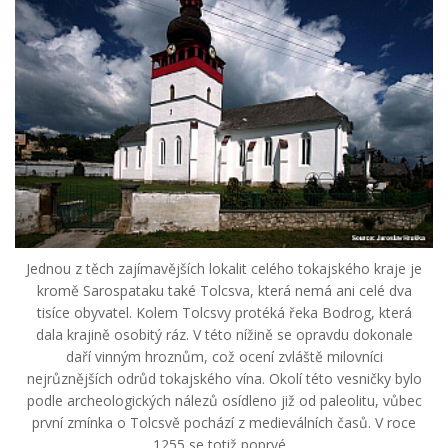
Jednou z těch zajímavějších lokalit celého tokajského kraje je
kromě Sarospataku také Tolcsva, která nemá ani celé dva
tisíce obyvatel. Kolem Tolcsvy protéká řeka Bodrog, která
dala krajině osobitý ráz. V této nížině se opravdu dokonale
daří vinným hroznům, což ocení zvláště milovníci
nejrůznějších odrůd tokajského vína. Okolí této vesničky bylo
podle archeologických nálezů osídleno již od paleolitu, vůbec
první zmínka o Tolcsvě pochází z medieválních časů. V roce
1255 se totiž poprvé...