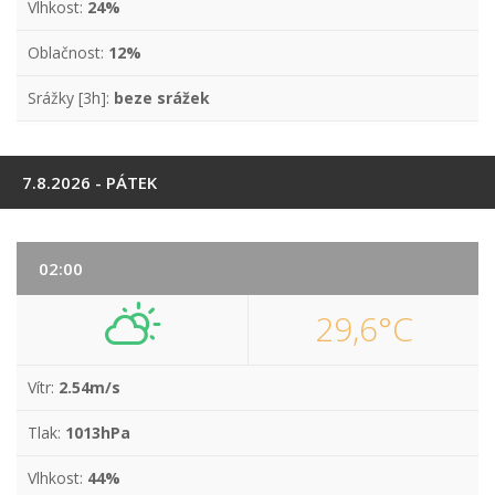
Vlhkost:
24%
Oblačnost:
12%
Srážky [3h]:
beze srážek
7.8.2026 - PÁTEK
02:00
29,6°C
Vítr:
2.54m/s
Tlak:
1013hPa
Vlhkost:
44%