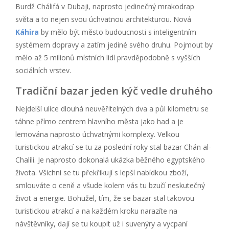
Burdž Chálifá v Dubaji, naprosto jedinečný mrakodrap
světa a to nejen svou úchvatnou architekturou. Nová
Káhira
by mělo být město budoucnosti s inteligentním
systémem dopravy a zatím jediné svého druhu. Pojmout by
mělo až 5 milionů místních lidí pravděpodobně s vyšších
sociálních vrstev.
Tradiční bazar jeden kýč vedle druhého
Nejdelší ulice dlouhá neuvěřitelných dva a půl kilometru se
táhne přímo centrem hlavního města jako had a je
lemována naprosto úchvatnými komplexy. Velkou
turistickou atrakcí se tu za poslední roky stal bazar Chán al-
Chalíli. Je naprosto dokonalá ukázka běžného egyptského
života. Všichni se tu překřikují s lepší nabídkou zboží,
smlouváte o ceně a všude kolem vás tu bzučí neskutečný
život a energie. Bohužel, tím, že se bazar stal takovou
turistickou atrakcí a na každém kroku narazíte na
návštěvníky, dají se tu koupit už i suvenýry a vycpaní