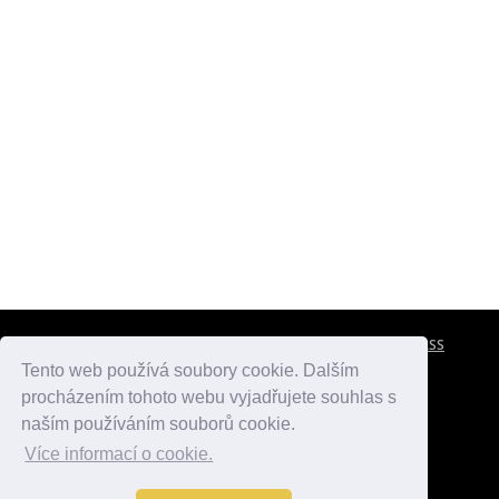
CESTOVNÍ POJIŠTĚNÍ
KONTAKTY
REKLAMA
RSS
Tento web používá soubory cookie. Dalším
procházením tohoto webu vyjadřujete souhlas s
atlasmest.cz
atlaspamatek.info
atlaszemi.info
naším používáním souborů cookie.
Více informací o cookie.
© 2005 - 2026 Desperado.cz. Všechna práva vyhrazena.
Data o počasí jsou přebírána z
OpenWeather
.