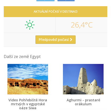
AKTUÁLNÍ POČASÍ V DESTINACI
26,4°C
Předpověď počasí
Další ze země Egypt
Video Pohřebiště Hora
Aghurmi - prastaré
mrtvých v egyptské
orákulum
oáze Siwa