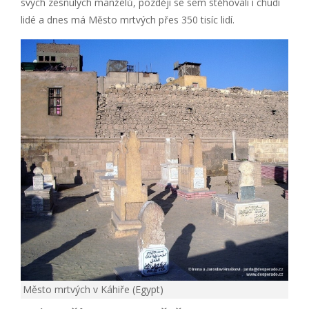
svých zesnulých manželů, později se sem stěhovali i chudí
lidé a dnes má Město mrtvých přes 350 tisíc lidí.
Město mrtvých v Káhiře (Egypt)