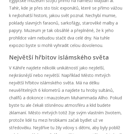
Egyptské muzeum stojící přímo na náměstí Majdán at
Tahír, kde je přes sto tisíc exponátů, které se přímo vážou
k nejbohatší historii, jakou svět poznal. Nechybí mumie,
poklady slavných faraonů, sarkofágy, starověké malby a
papyry. Muzeum je tak obsáhlé a přeplněné, že k jeho
prohlídce vám nebudou stačit dva celé dny. Na tuhle
expozici byste si mohli vyhradit celou dovolenou.
Největší hřbitov islámského světa
V Káhiře najdete několik unikátností jako nejdelší,
nejkrásnější nebo největší. Například Město mrtvých
největší hřbitov islámského světa. Má na délku
neuvěřitelných 6 kilometrů a najdete tu hroby sultánů,
chalífů a dokonce i mauzoleum Muhammada Alího. Pokud
byste tu ale čekali stísněnou atmosféru a klid budete
zklamaní. Město mrtvých totiž žije svým vlastním životem,
protože lidé tu mezi hrobkami začali bydlet už ve
středověku. Nejdříve tu žily vdovy s dětmi, aby byly poblíž