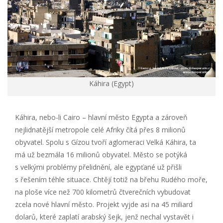
Káhira (Egypt)
Káhira, nebo-li Cairo – hlavní město Egypta a zároveň
nejlidnatější metropole celé Afriky čítá přes 8 milionů
obyvatel. Spolu s Gízou tvoří aglomeraci Velká Káhira, ta
má už bezmála 16 milionů obyvatel. Město se potýká
s velkými problémy přelidnění, ale egypťané už přišli
s řešením téhle situace. Chtějí totiž na břehu Rudého moře,
na ploše více než 700 kilometrů čtverečních vybudovat
zcela nové hlavní město. Projekt vyjde asi na 45 miliard
dolarů, které zaplatí arabský šejk, jenž nechal vystavět i