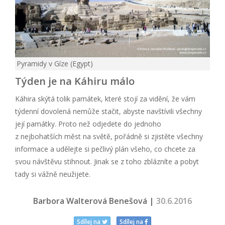
Pyramidy v Gíze (Egypt)
Týden je na Káhiru málo
Káhira skýtá tolik památek, které stojí za vidění, že vám
týdenní dovolená nemůže stačit, abyste navštívili všechny
její památky. Proto než odjedete do jednoho
z nejbohatších měst na světě, pořádně si zjistěte všechny
informace a udělejte si pečlivý plán všeho, co chcete za
svou návštěvu stihnout. Jinak se z toho zblázníte a pobyt
tady si vážně neužijete.
Barbora Walterová Benešová |
30.6.2016
Sdílej na
Sdílej na