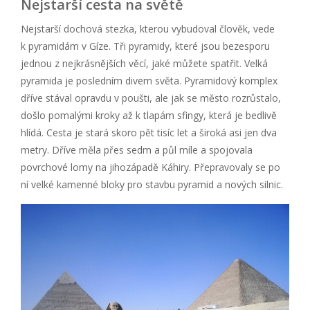
Nejstarší cesta na světě
Nejstarší dochová stezka, kterou vybudoval člověk, vede
k pyramidám v Gíze. Tři pyramidy, které jsou bezesporu
jednou z nejkrásnějších věcí, jaké můžete spatřit. Velká
pyramida je posledním divem světa. Pyramidový komplex
dříve stával opravdu v poušti, ale jak se město rozrůstalo,
došlo pomalými kroky až k tlapám sfingy, která je bedlivě
hlídá. Cesta je stará skoro pět tisíc let a široká asi jen dva
metry. Dříve měla přes sedm a půl míle a spojovala
povrchové lomy na jihozápadě Káhiry. Přepravovaly se po
ní velké kamenné bloky pro stavbu pyramid a nových silnic.