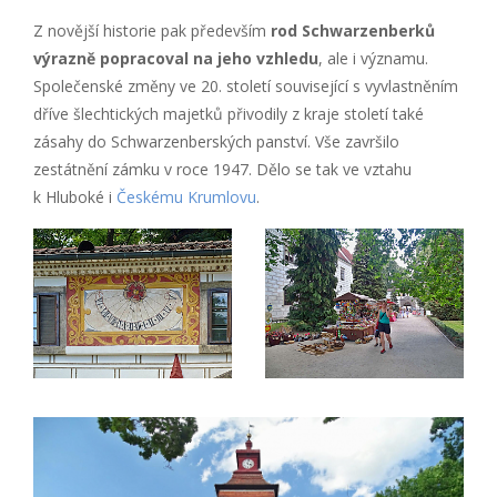
Z novější historie pak především
rod Schwarzenberků
výrazně popracoval na jeho vzhledu
, ale i významu.
Společenské změny ve 20. století související s vyvlastněním
dříve šlechtických majetků přivodily z kraje století také
zásahy do Schwarzenberských panství. Vše završilo
zestátnění zámku v roce 1947. Dělo se tak ve vztahu
k Hluboké i
Českému Krumlovu
.