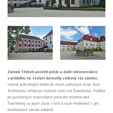
Zámek Třeboň postihl požár a další rekonstrukce
v průběhu 16. století dotvořily celkový ráz zámku
,
včetně jednotlivých křídel do všech světových stran. Rod
Rožmberků střídal po Vokově smrti rod Švamberků. Politika
po poražených stavovských povstání dostihla také
Švamberky za jejich účast v nich a císař Ferdinand II. jim
konfiskátem zámek odebral.