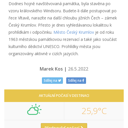
Dodnes hojně navštěvovaná památka, byla stavěna po
vzoru královského Windsoru. Budete-li dále postupovat po
řece Vltavě, narazíte na další chloubu jižních Čech – zámek
Český Krumlov. Přesto je dnes vyhledávanou lokalitou k
prohlídkám i odpočinku.
Město Český Krumlov
je od roku
1963 městskou památkovou rezervací a také jako součást
kulturního dědictví UNESCO. Prohlídky města jsou
organizovány aktivně v cizích jazycích.
Marek Kos |
26.5.2022
Sdílej na
Sdílej na
AKTUÁLNÍ POČASÍ V DESTINACI
25,9°C
Předpověď počasí