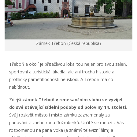
Zámek Třeboň (Česká republika)
Třeboň a okolí je přitažlivou lokalitou nejen pro svou zeleň,
sportovní a turistická lákadla, ale ani trocha historie a
prohlídky pamětihodností neuškodí. A Třeboň má co
nabídnout.
Zdejší
zámek Třeboň v renesančním slohu se vyvíjel
do své stávající sídelní podoby od poloviny 14. století
.
Svůj rozkvět město i místo zámku zaznamenaly za
panování vlivného rodu Rožmberků. Určitě se mnozí z Vás
rozpomenou na pana Voka (a známý televizní film) a