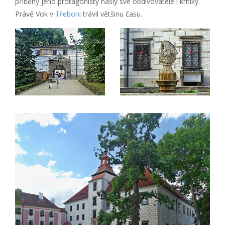
příběhy jeho protagonisty našly své obdivovatele i kritiky.
Právě Vok v
Třeboni
trávil většinu času.