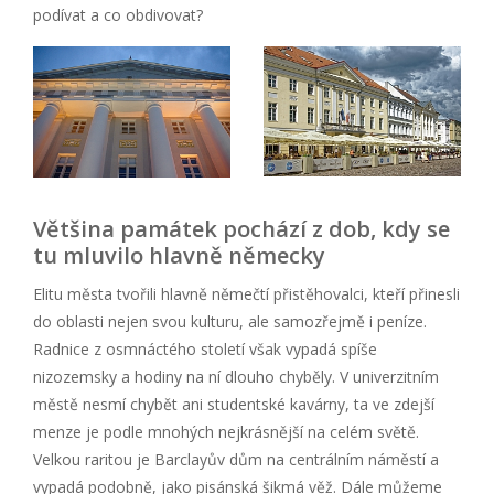
podívat a co obdivovat?
Většina památek pochází z dob, kdy se
tu mluvilo hlavně německy
Elitu města tvořili hlavně němečtí přistěhovalci, kteří přinesli
do oblasti nejen svou kulturu, ale samozřejmě i peníze.
Radnice z osmnáctého století však vypadá spíše
nizozemsky a hodiny na ní dlouho chyběly. V univerzitním
městě nesmí chybět ani studentské kavárny, ta ve zdejší
menze je podle mnohých nejkrásnější na celém světě.
Velkou raritou je Barclayův dům na centrálním náměstí a
vypadá podobně, jako pisánská šikmá věž. Dále můžeme