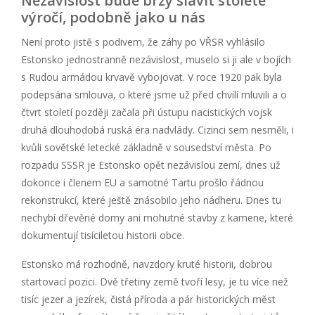
Nezávislost bude brzy slavit stoleté
výročí, podobně jako u nás
Není proto jistě s podivem, že záhy po VŘSR vyhlásilo
Estonsko jednostranně nezávislost, muselo si ji ale v bojích
s Rudou armádou krvavě vybojovat. V roce 1920 pak byla
podepsána smlouva, o které jsme už před chvílí mluvili a o
čtvrt století později začala při ústupu nacistických vojsk
druhá dlouhodobá ruská éra nadvlády. Cizinci sem nesměli, i
kvůli sovětské letecké základně v sousedství města. Po
rozpadu SSSR je Estonsko opět nezávislou zemí, dnes už
dokonce i členem EU a samotné Tartu prošlo řádnou
rekonstrukcí, které ještě znásobilo jeho nádheru. Dnes tu
nechybí dřevěné domy ani mohutné stavby z kamene, které
dokumentují tisíciletou historii obce.
Estonsko má rozhodně, navzdory kruté historii, dobrou
startovací pozici. Dvě třetiny země tvoří lesy, je tu více než
tisíc jezer a jezírek, čistá příroda a pár historických měst