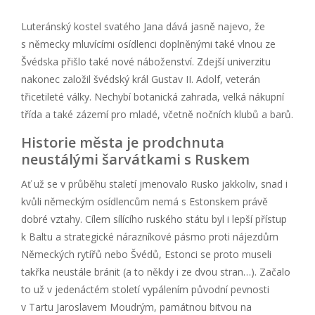
Luteránský kostel svatého Jana dává jasně najevo, že
s německy mluvícími osídlenci doplněnými také vlnou ze
Švédska přišlo také nové náboženství. Zdejší univerzitu
nakonec založil švédský král Gustav II. Adolf, veterán
třicetileté války. Nechybí botanická zahrada, velká nákupní
třída a také zázemí pro mladé, včetně nočních klubů a barů.
Historie města je prodchnuta
neustálými šarvátkami s Ruskem
Ať už se v průběhu staletí jmenovalo Rusko jakkoliv, snad i
kvůli německým osídlencům nemá s Estonskem právě
dobré vztahy. Cílem sílícího ruského státu byl i lepší přístup
k Baltu a strategické nárazníkové pásmo proti nájezdům
Německých rytířů nebo Švédů, Estonci se proto museli
takřka neustále bránit (a to někdy i ze dvou stran…). Začalo
to už v jedenáctém století vypálením původní pevnosti
v Tartu Jaroslavem Moudrým, památnou bitvou na