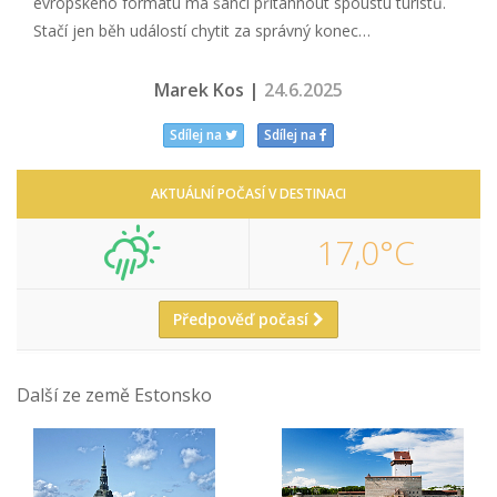
evropského formátu má šanci přitáhnout spoustu turistů.
Stačí jen běh událostí chytit za správný konec…
Marek Kos |
24.6.2025
Sdílej na
Sdílej na
AKTUÁLNÍ POČASÍ V DESTINACI
17,0°C
Předpověď počasí
Další ze země Estonsko