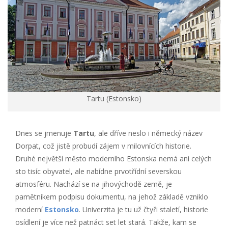
Tartu (Estonsko)
Dnes se jmenuje
Tartu
, ale dříve neslo i německý název
Dorpat, což jistě probudí zájem v milovnících historie.
Druhé největší město moderního Estonska nemá ani celých
sto tisíc obyvatel, ale nabídne prvotřídní severskou
atmosféru. Nachází se na jihovýchodě země, je
pamětníkem podpisu dokumentu, na jehož základě vzniklo
moderní
Estonsko
. Univerzita je tu už čtyři staletí, historie
osídlení je více než patnáct set let stará. Takže, kam se