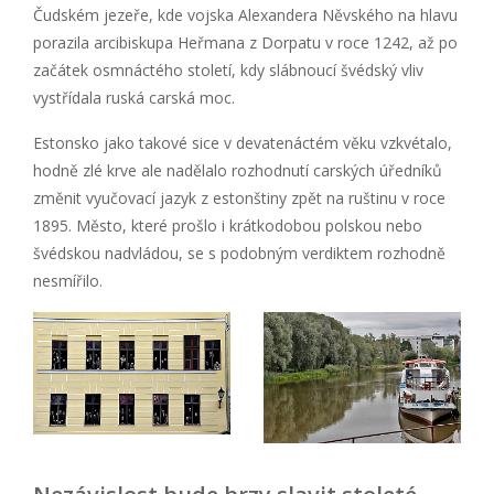
Čudském jezeře, kde vojska Alexandera Něvského na hlavu
porazila arcibiskupa Heřmana z Dorpatu v roce 1242, až po
začátek osmnáctého století, kdy slábnoucí švédský vliv
vystřídala ruská carská moc.
Estonsko jako takové sice v devatenáctém věku vzkvétalo,
hodně zlé krve ale nadělalo rozhodnutí carských úředníků
změnit vyučovací jazyk z estonštiny zpět na ruštinu v roce
1895. Město, které prošlo i krátkodobou polskou nebo
švédskou nadvládou, se s podobným verdiktem rozhodně
nesmířilo.