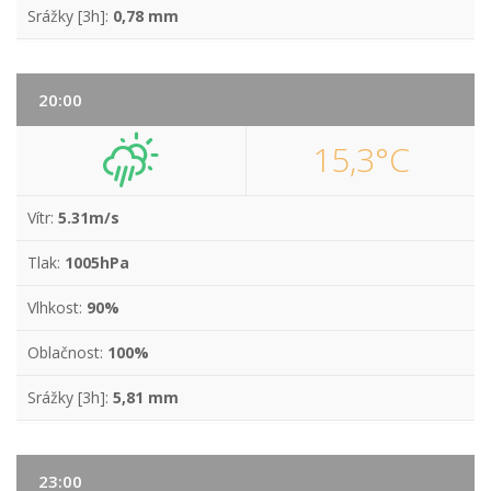
Srážky [3h]:
0,78 mm
20:00
15,3°C
Vítr:
5.31m/s
Tlak:
1005hPa
Vlhkost:
90%
Oblačnost:
100%
Srážky [3h]:
5,81 mm
23:00