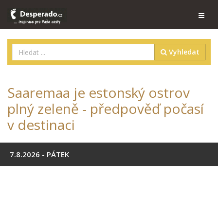
Vyhledat
Saaremaa je estonský ostrov
plný zeleně - předpověď počasí
v destinaci
7.8.2026 - PÁTEK