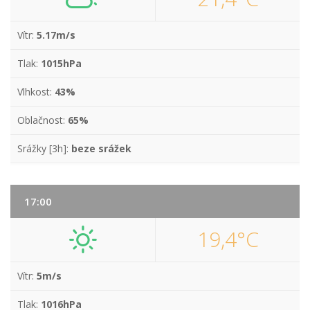
Vítr:
5.17m/s
Tlak:
1015hPa
Vlhkost:
43%
Oblačnost:
65%
Srážky [3h]:
beze srážek
17:00
19,4°C
Vítr:
5m/s
Tlak:
1016hPa