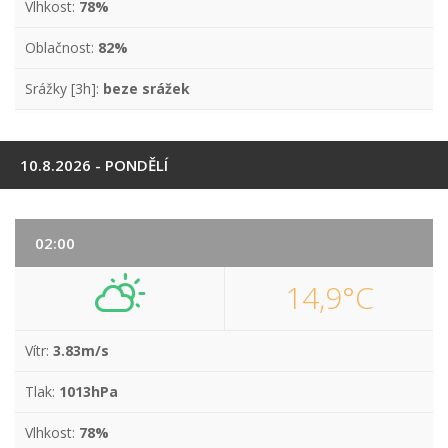
Vlhkost:
78%
Oblačnost:
82%
Srážky [3h]:
beze srážek
10.8.2026 - PONDĚLÍ
02:00
14,9°C
Vítr:
3.83m/s
Tlak:
1013hPa
Vlhkost:
78%