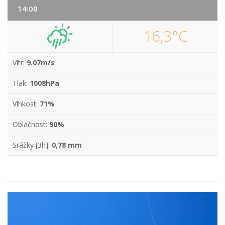
14:00
16,3°C
Vítr:
9.07m/s
Tlak:
1008hPa
Vlhkost:
71%
Oblačnost:
90%
Srážky [3h]:
0,78 mm