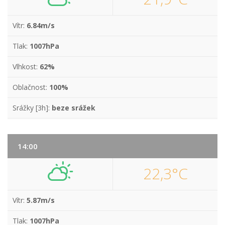
Vítr:
6.84m/s
Tlak:
1007hPa
Vlhkost:
62%
Oblačnost:
100%
Srážky [3h]:
beze srážek
14:00
22,3°C
Vítr:
5.87m/s
Tlak:
1007hPa