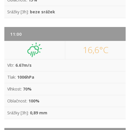
Srážky [3h]:
beze srážek
11:00
16,6°C
Vítr:
6.67m/s
Tlak:
1006hPa
Vlhkost:
70%
Oblačnost:
100%
Srážky [3h]:
0,89 mm