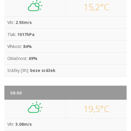
15,2°C
Vítr:
2.93m/s
Tlak:
1017hPa
Vlhkost:
84%
Oblačnost:
69%
Srážky [3h]:
beze srážek
08:00
19,5°C
Vítr:
5.08m/s