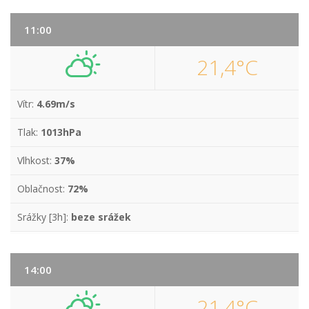
11:00
21,4°C
Vítr:
4.69m/s
Tlak:
1013hPa
Vlhkost:
37%
Oblačnost:
72%
Srážky [3h]:
beze srážek
14:00
21,4°C