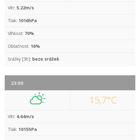
Vítr:
5.22m/s
Tlak:
1016hPa
Vlhkost:
70%
Oblačnost:
16%
Srážky [3h]:
beze srážek
23:00
15,7°C
Vítr:
4.64m/s
Tlak:
1015hPa