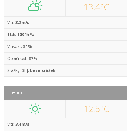
13,4°C
Vítr:
3.2m/s
Tlak:
1004hPa
Vlhkost:
81%
Oblačnost:
37%
Srážky [3h]:
beze srážek
05:00
12,5°C
Vítr:
3.4m/s