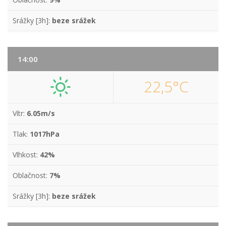
Srážky [3h]:
beze srážek
14:00
22,5°C
Vítr:
6.05m/s
Tlak:
1017hPa
Vlhkost:
42%
Oblačnost:
7%
Srážky [3h]:
beze srážek