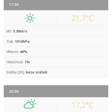
17:00
21,7°C
Vítr:
5.88m/s
Tlak:
1016hPa
Vlhkost:
48%
Oblačnost:
1%
Srážky [3h]:
beze srážek
20:00
17,2°C