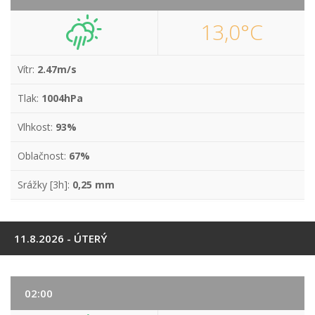
13,0°C
Vítr:
2.47m/s
Tlak:
1004hPa
Vlhkost:
93%
Oblačnost:
67%
Srážky [3h]:
0,25 mm
11.8.2026 - ÚTERÝ
02:00