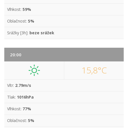
Vlhkost:
59%
Oblačnost:
5%
Srážky [3h]:
beze srážek
20:00
15,8°C
Vítr:
2.79m/s
Tlak:
1016hPa
Vlhkost:
77%
Oblačnost:
5%