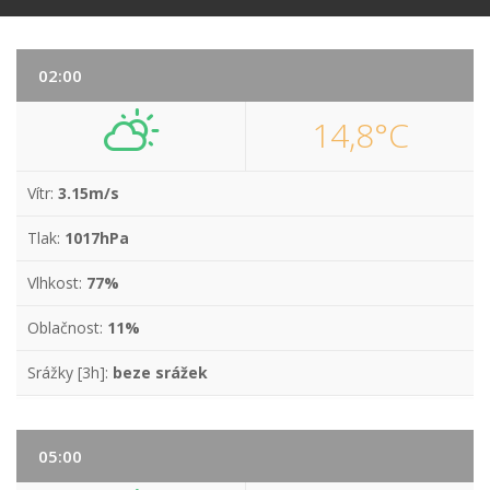
02:00
14,8°C
Vítr:
3.15m/s
Tlak:
1017hPa
Vlhkost:
77%
Oblačnost:
11%
Srážky [3h]:
beze srážek
05:00