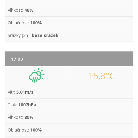
Vlhkost:
48%
Oblačnost:
100%
Srážky [3h]:
beze srážek
17:00
15,8°C
Vítr:
5.01m/s
Tlak:
1007hPa
Vlhkost:
89%
Oblačnost:
100%