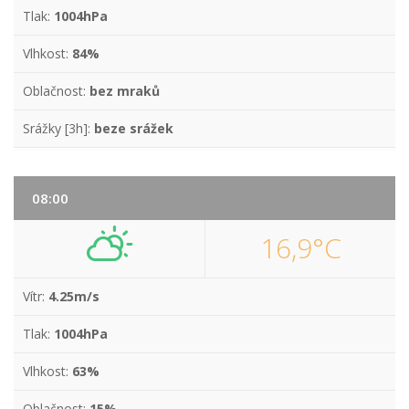
Tlak:
1004hPa
Vlhkost:
84%
Oblačnost:
bez mraků
Srážky [3h]:
beze srážek
08:00
16,9°C
Vítr:
4.25m/s
Tlak:
1004hPa
Vlhkost:
63%
Oblačnost:
15%