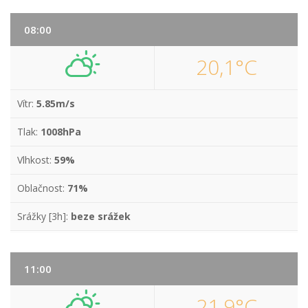
08:00
20,1°C
Vítr:
5.85m/s
Tlak:
1008hPa
Vlhkost:
59%
Oblačnost:
71%
Srážky [3h]:
beze srážek
11:00
21,9°C