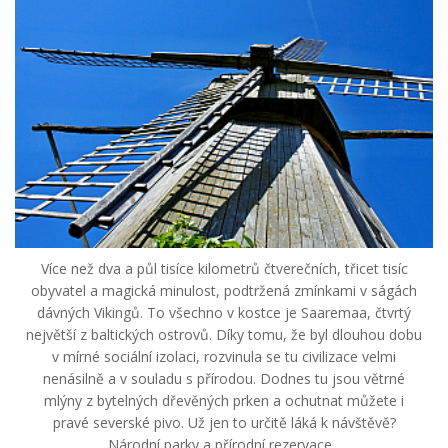
Více než dva a půl tisíce kilometrů čtverečních, třicet tisíc
obyvatel a magická minulost, podtržená zmínkami v ságách
dávných Vikingů. To všechno v kostce je Saaremaa, čtvrtý
největší z baltických ostrovů. Díky tomu, že byl dlouhou dobu
v mírné sociální izolaci, rozvinula se tu civilizace velmi
nenásilně a v souladu s přírodou. Dodnes tu jsou větrné
mlýny z bytelných dřevěných prken a ochutnat můžete i
pravé severské pivo. Už jen to určitě láká k návštěvě?
Národní parky a přírodní rezervace...