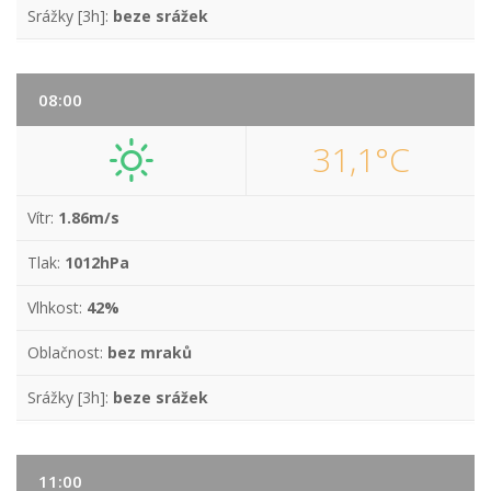
Srážky [3h]:
beze srážek
08:00
31,1°C
Vítr:
1.86m/s
Tlak:
1012hPa
Vlhkost:
42%
Oblačnost:
bez mraků
Srážky [3h]:
beze srážek
11:00