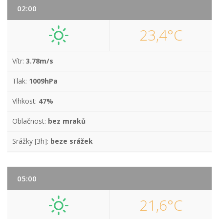
02:00
23,4°C
Vítr:
3.78m/s
Tlak:
1009hPa
Vlhkost:
47%
Oblačnost:
bez mraků
Srážky [3h]:
beze srážek
05:00
21,6°C