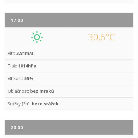
17:00
30,6°C
Vítr:
3.81m/s
Tlak:
1014hPa
Vlhkost:
55%
Oblačnost:
bez mraků
Srážky [3h]:
beze srážek
20:00