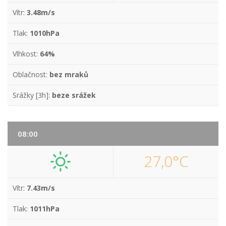
Vítr:
3.48m/s
Tlak:
1010hPa
Vlhkost:
64%
Oblačnost:
bez mraků
Srážky [3h]:
beze srážek
08:00
27,0°C
Vítr:
7.43m/s
Tlak:
1011hPa