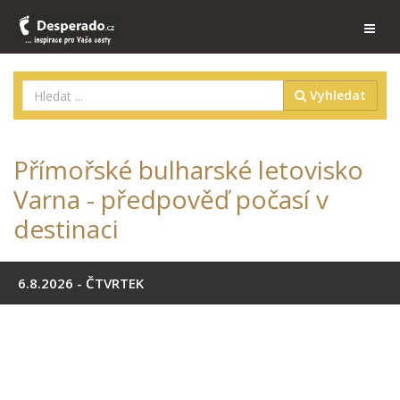
Vyhledat
Přímořské bulharské letovisko
Varna - předpověď počasí v
destinaci
6.8.2026 - ČTVRTEK