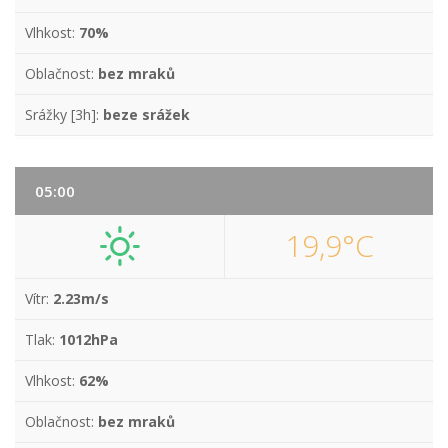
Vlhkost:
70%
Oblačnost:
bez mraků
Srážky [3h]:
beze srážek
05:00
19,9°C
Vítr:
2.23m/s
Tlak:
1012hPa
Vlhkost:
62%
Oblačnost:
bez mraků