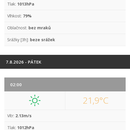
Tlak:
1013hPa
Vlhkost:
79%
Oblačnost:
bez mraků
Srážky [3h]:
beze srážek
7.8.2026 - PÁTEK
02:00
21,9°C
Vítr:
2.13m/s
Tlak:
1012hPa