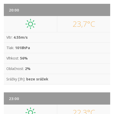
20:00
23,7°C
Vítr:
4.55m/s
Tlak:
1018hPa
Vlhkost:
56%
Oblačnost:
2%
Srážky [3h]:
beze srážek
23:00
22,3°C