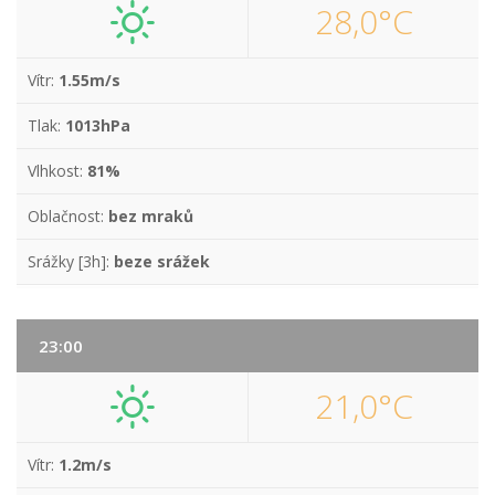
28,0°C
Vítr:
1.55m/s
Tlak:
1013hPa
Vlhkost:
81%
Oblačnost:
bez mraků
Srážky [3h]:
beze srážek
23:00
21,0°C
Vítr:
1.2m/s