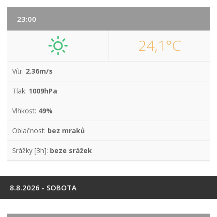
23:00
24,1°C
Vítr:
2.36m/s
Tlak:
1009hPa
Vlhkost:
49%
Oblačnost:
bez mraků
Srážky [3h]:
beze srážek
8.8.2026 - SOBOTA