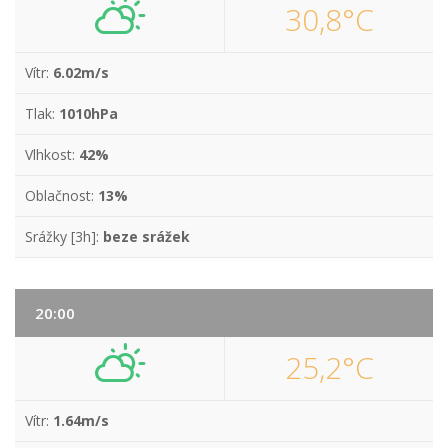
30,8°C
Vítr:
6.02m/s
Tlak:
1010hPa
Vlhkost:
42%
Oblačnost:
13%
Srážky [3h]:
beze srážek
20:00
25,2°C
Vítr:
1.64m/s