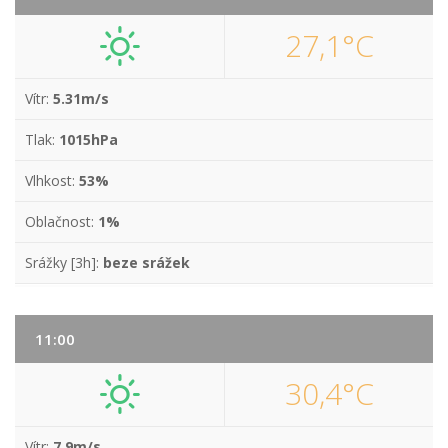
27,1°C
Vítr:
5.31m/s
Tlak:
1015hPa
Vlhkost:
53%
Oblačnost:
1%
Srážky [3h]:
beze srážek
11:00
30,4°C
Vítr:
7.9m/s