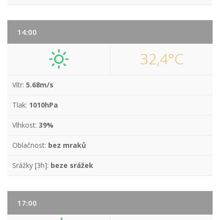
14:00
32,4°C
Vítr:
5.68m/s
Tlak:
1010hPa
Vlhkost:
39%
Oblačnost:
bez mraků
Srážky [3h]:
beze srážek
17:00