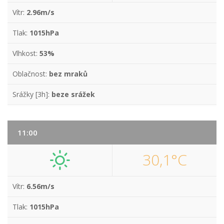
Vítr:
2.96m/s
Tlak:
1015hPa
Vlhkost:
53%
Oblačnost:
bez mraků
Srážky [3h]:
beze srážek
11:00
30,1°C
Vítr:
6.56m/s
Tlak:
1015hPa