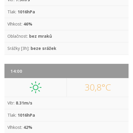
Tlak:
1016hPa
Vlhkost:
46%
Oblačnost:
bez mraků
Srážky [3h]:
beze srážek
14:00
30,8°C
Vítr:
8.31m/s
Tlak:
1016hPa
Vlhkost:
42%