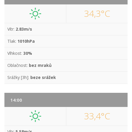
34,3°C
Vítr:
2.83m/s
Tlak:
1010hPa
Vlhkost:
30%
Oblačnost:
bez mraků
Srážky [3h]:
beze srážek
14:00
33,4°C
Vítr:
5.58m/s