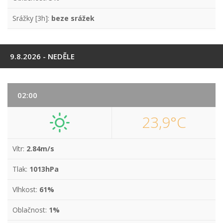
Srážky [3h]:
beze srážek
9.8.2026 - NEDĚLE
02:00
23,9°C
Vítr:
2.84m/s
Tlak:
1013hPa
Vlhkost:
61%
Oblačnost:
1%