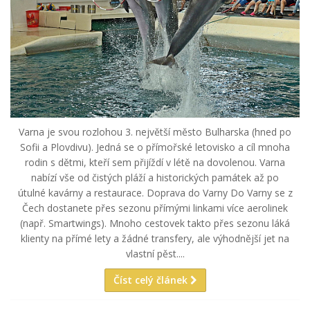
Varna je svou rozlohou 3. největší město Bulharska (hned po
Sofii a Plovdivu). Jedná se o přímořské letovisko a cíl mnoha
rodin s dětmi, kteří sem přijíždí v létě na dovolenou. Varna
nabízí vše od čistých pláží a historických památek až po
útulné kavárny a restaurace. Doprava do Varny Do Varny se z
Čech dostanete přes sezonu přímými linkami více aerolinek
(např. Smartwings). Mnoho cestovek takto přes sezonu láká
klienty na přímé lety a žádné transfery, ale výhodnější jet na
vlastní pěst....
Číst celý článek