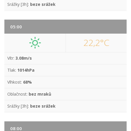
Srážky [3h]:
beze srážek
05:00
22,2°C
Vítr:
3.08m/s
Tlak:
1014hPa
Vlhkost:
68%
Oblačnost:
bez mraků
Srážky [3h]:
beze srážek
08:00