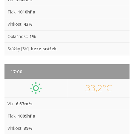
Tlak:
1010hPa
Vlhkost:
43%
Oblačnost:
1%
Srážky [3h]:
beze srážek
17:00
33,2°C
Vítr:
6.57m/s
Tlak:
1009hPa
Vlhkost:
39%