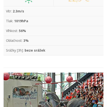
Vítr:
2.3m/s
Tlak:
1019hPa
Vlhkost:
56%
Oblačnost:
3%
Srážky [3h]:
beze srážek