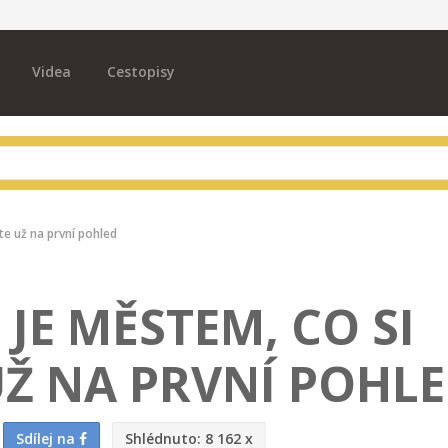
Videa
Cestopisy
te už na první pohled
JE MĚSTEM, CO SI
UŽ NA PRVNÍ POHL
Sdílej na
Shlédnuto:
8 162 x