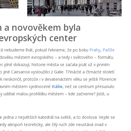
 a novověkem byla
 evropských center
istě nebudeme lhát, pokud řekneme, že po boku
Prahy
,
Paříže
dověku městem evropského – a tedy i světového – formátu.
c plně dokazují, historie města se začala psát už v prvním
o jiné Caesarovi vysloužilci z Galie. Třinácté a čtrnácté století
ak neskončil, protože i v devatenáctém věku se ještě Florencie
a hlavním městem sjednocené
Itálie
, než se centrum přesunulo
y udělat malou prohlídku městem – kde začneme? Jistě, u
e jedna z největších katedrál na světě, a to doslova. Vejde se
tedy alespoň teoreticky, ale čilý ruch zde neustává snad v