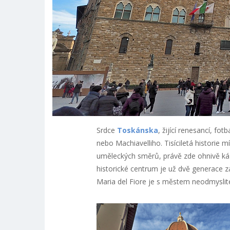
Srdce
Toskánska
, žijící renesancí, fo
nebo Machiavelliho. Tisíciletá historie m
uměleckých směrů, právě zde ohnivě káz
historické centrum je už dvě generac
Maria del Fiore je s městem neodmysli