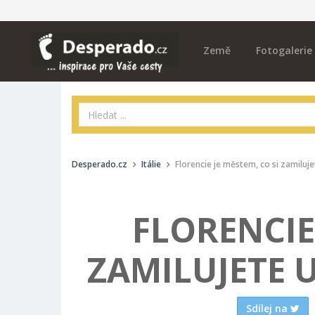
Země
Fotogalerie
Desperado.cz
Itálie
Florencie je městem, co si zamiluje
FLORENCIE 
ZAMILUJETE 
Sdílej na