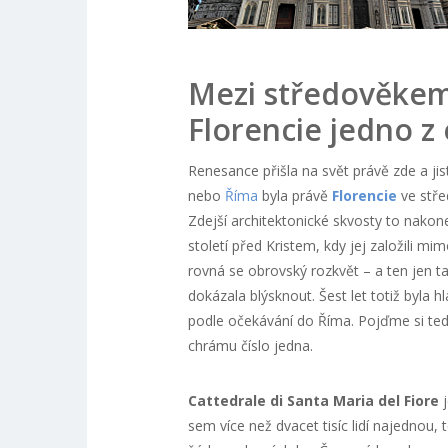
Mezi středověkem
Florencie jedno z
Renesance přišla na svět právě zde a j
nebo
Říma
byla právě
Florencie
ve stře
Zdejší architektonické skvosty to nakone
století před Kristem, kdy jej založili mim
rovná se obrovský rozkvět – a ten jen t
dokázala blýsknout. Šest let totiž byl
podle očekávání do Říma. Pojďme si ted
chrámu číslo jedna.
Cattedrale di Santa Maria del Fiore
j
sem více než dvacet tisíc lidí najednou, 