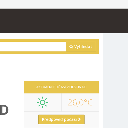
Vyhledat
AKTUÁLNÍ POČASÍ V DESTINACI
26,0°C
ED
Předpověď počasí