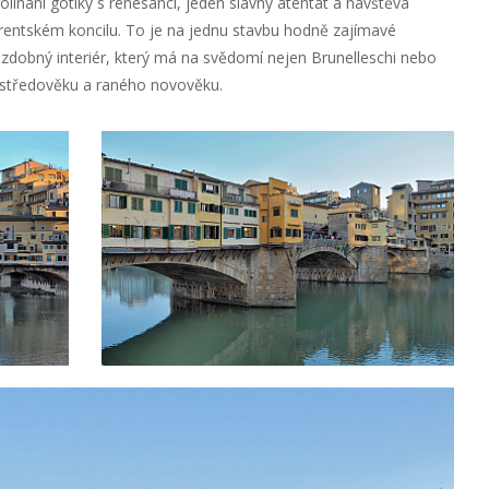
línání gotiky s renesancí, jeden slavný atentát a návštěva
orentském koncilu. To je na jednu stavbu hodně zajímavé
i zdobný interiér, který má na svědomí nejen Brunelleschi nebo
lci středověku a raného novověku.