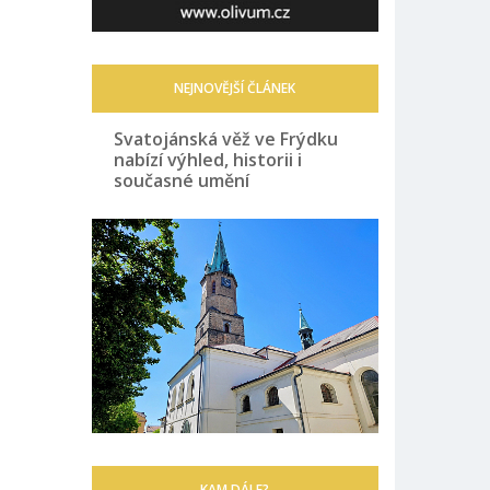
NEJNOVĚJŠÍ ČLÁNEK
Svatojánská věž ve Frýdku
nabízí výhled, historii i
současné umění
KAM DÁLE?