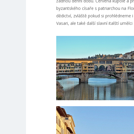
žádnou denní dobu. Červená kupole a pro
byzantského císaře s patriarchou na Fl
dědictví, zvláště pokud si prohlédneme 
Vasari, ale také další slavní italští umě