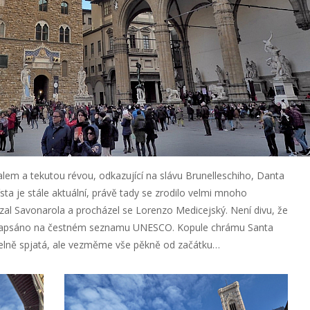
tbalem a tekutou révou, odkazující na slávu Brunelleschiho, Danta
ísta je stále aktuální, právě tady se zrodilo velmi mnoho
al Savonarola a procházel se Lorenzo Medicejský. Není divu, že
e zapsáno na čestném seznamu UNESCO. Kopule chrámu Santa
telně spjatá, ale vezměme vše pěkně od začátku…