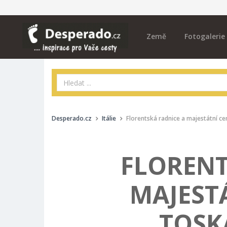
Země
Fotogalerie
Desperado.cz
Itálie
Florentská radnice a majestátní c
FLORENT
MAJEST
TOSK