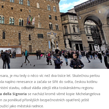
Caesara, je mu tedy o něco víc než dva tisíce let. Skutečnou perlou
la naplno renesance a začala se šířit do světa, českou kotlinu
stní stavbu, odkud vládla zdejší elita toskánskému regionu
a della Signoria
se nachází kromě věrné kopie Michelangelova
n za poněkud přísnějších bezpečnostních opatření) ještě
oužící jako městská radnice.