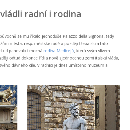
vládli radní i rodina
 původně se mu říkalo jednoduše Palazzo della Signoria, tedy
žům města, resp. městské radě a později třeba slula tato
 odtud panovala i mocná
rodina Medicejů
, která svým vlivem
ději odtud dokonce řídila nově sjednocenou zemi italská vláda,
svého dávného cíle. V radnici je dnes umístěno muzeum a