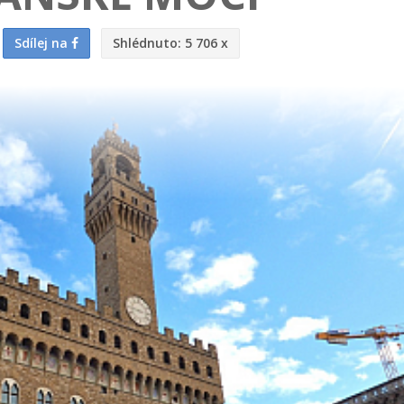
Sdílej na
Shlédnuto:
5 706 x