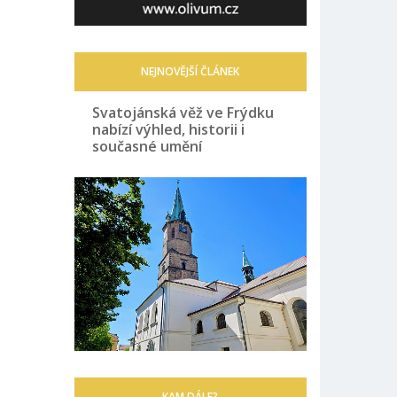
NEJNOVĚJŠÍ ČLÁNEK
Svatojánská věž ve Frýdku
nabízí výhled, historii i
současné umění
KAM DÁLE?