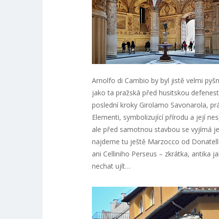
Arnolfo di Cambio by byl jistě velmi pyš
jako ta pražská před husitskou defenestr
poslední kroky Girolamo Savonarola, prá
Elementi, symbolizující přírodu a její ne
ale před samotnou stavbou se vyjímá ješ
najdeme tu ještě Marzocco od Donatella
ani Celliniho Perseus – zkrátka, antika 
nechat ujít…