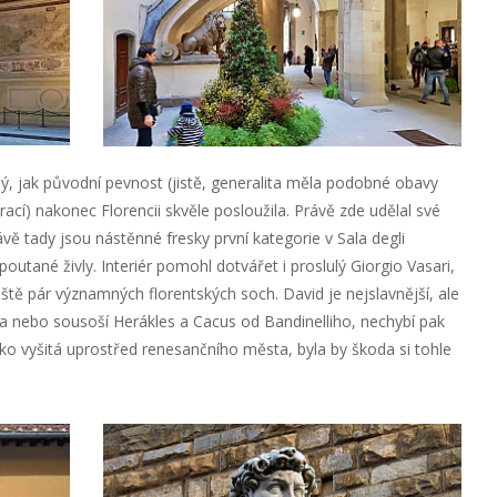
ný, jak původní pevnost (jistě, generalita měla podobné obavy
ací) nakonec Florencii skvěle posloužila. Právě zde udělal své
vě tady jsou nástěnné fresky první kategorie v Sala degli
spoutané živly. Interiér pomohl dotvářet i proslulý Giorgio Vasari,
tě pár významných florentských soch. David je nejslavnější, ale
 nebo sousoší Herákles a Cacus od Bandinelliho, nechybí pak
jako vyšitá uprostřed renesančního města, byla by škoda si tohle