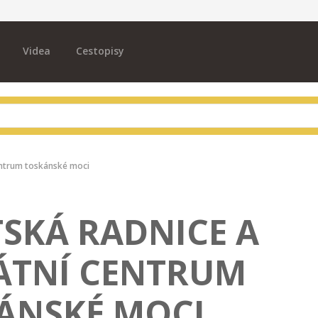
Videa
Cestopisy
entrum toskánské moci
SKÁ RADNICE A
ÁTNÍ CENTRUM
ÁNSKÉ MOCI