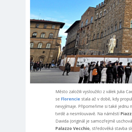
Město založili vysloužilci z válek Julia 
se
Florencie
stala až v době, kdy propuk
nevyjímaje. Připomeňme si také jednu mí
tvrdě a nesmlouvavě. Na náměstí
Piazz
Davida (originál je samozřejmě uschová
Palazzo Vecchio
, středověká stavba sl