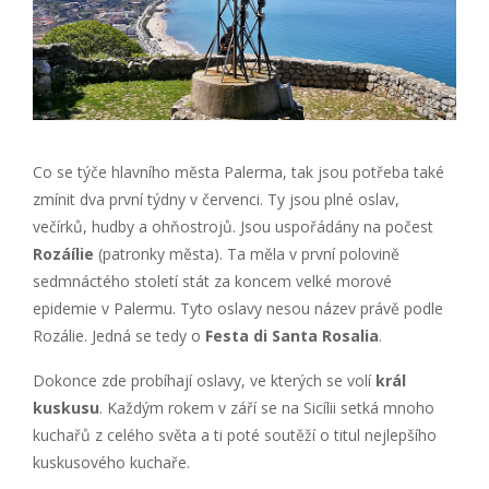
Co se týče hlavního města Palerma, tak jsou potřeba také
zmínit dva první týdny v červenci. Ty jsou plné oslav,
večírků, hudby a ohňostrojů. Jsou uspořádány na počest
Rozáílie
(patronky města). Ta měla v první polovině
sedmnáctého století stát za koncem velké morové
epidemie v Palermu. Tyto oslavy nesou název právě podle
Rozálie. Jedná se tedy o
Festa di Santa Rosalia
.
Dokonce zde probíhají oslavy, ve kterých se volí
král
kuskusu
. Každým rokem v září se na Sicílii setká mnoho
kuchařů z celého světa a ti poté soutěží o titul nejlepšího
kuskusového kuchaře.