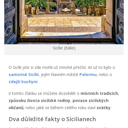
Sicílie (Itálie)
O Sicílii jste si zde mohli už mnohé přečíst. Ať už to bylo o
samotné Sicílii
, jejím hlavním městě
Palermu
, nebo o
zdejší kuchyni
.
V tomto článku se můžete dozvědět o
místních tradicích
,
způsobu života sicilské rodiny
,
povaze sicilských
občanů
, nebo jaké se během celého roku slaví
svátky
.
Dva důležité fakty o Sicilianech