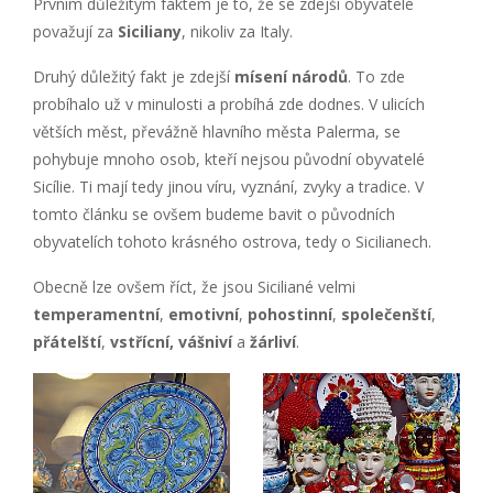
Prvním důležitým faktem je to, že se zdejší obyvatelé
považují za
Siciliany
, nikoliv za Italy.
Druhý důležitý fakt je zdejší
mísení národů
. To zde
probíhalo už v minulosti a probíhá zde dodnes. V ulicích
větších měst, převážně hlavního města Palerma, se
pohybuje mnoho osob, kteří nejsou původní obyvatelé
Sicílie. Ti mají tedy jinou víru, vyznání, zvyky a tradice. V
tomto článku se ovšem budeme bavit o původních
obyvatelích tohoto krásného ostrova, tedy o Sicilianech.
Obecně lze ovšem říct, že jsou Siciliané velmi
temperamentní
,
emotivní
,
pohostinní
,
společenští
,
přátelští
,
vstřícní, vášniví
a
žárliví
.