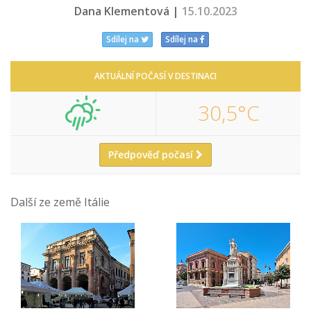
Dana Klementová |
15.10.2023
Sdílej na
Sdílej na
AKTUÁLNÍ POČASÍ V DESTINACI
30,5°C
Předpověď počasí
Další ze země Itálie