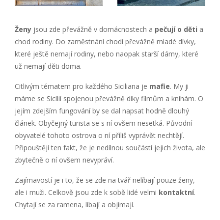
Ženy
jsou zde převážně v domácnostech a
pečují o děti
a
chod rodiny. Do zaměstnání chodí převážně mladé dívky,
které ještě nemají rodiny, nebo naopak starší dámy, které
už nemají děti doma.
Citlivým tématem pro každého Siciliana je
mafie
. My ji
máme se Sicílií spojenou převážně díky filmům a knihám. O
jejím zdejším fungování by se dal napsat hodně dlouhý
článek. Obyčejný turista se s ní ovšem nesetká. Původní
obyvatelé tohoto ostrova o ní příliš vyprávět nechtějí.
Připouštějí ten fakt, že je nedílnou součástí jejich života, ale
zbytečně o ní ovšem nevypráví.
Zajímavostí je i to, že se zde na tvář nelíbají pouze ženy,
ale i muži. Celkově jsou zde k sobě lidé velmi
kontaktní
.
Chytají se za ramena, líbají a objímají.