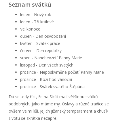
Seznam svátků
leden - Nový rok
leden - Tři králové
Velikonoce
duben - Den osvobození
květen - Svátek práce
červen - Den republiky
srpen - Nanebevzetí Panny Marie
listopad - Den všech svatých
prosince - Neposkvrněné početí Panny Marie
prosince - Boží hod vánoční
prosince - Svátek svatého Štěpána
Dá se tedy říct, že na Sicílii mají většinou svátků
podobných, jako máme my. Oslavy a různé tradice se
ovšem velmi liší. Jejich jižanský temperament a chuť k
životu se zkrátka nezapře.