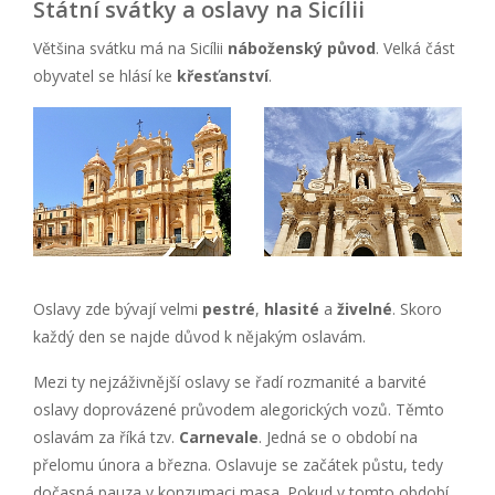
Státní svátky a oslavy na Sicílii
Většina svátku má na Sicílii
náboženský původ
. Velká část
obyvatel se hlásí ke
křesťanství
.
Oslavy zde bývají velmi
pestré
,
hlasité
a
živelné
. Skoro
každý den se najde důvod k nějakým oslavám.
Mezi ty nejzáživnější oslavy se řadí rozmanité a barvité
oslavy doprovázené průvodem alegorických vozů. Těmto
oslavám za říká tzv.
Carnevale
. Jedná se o období na
přelomu února a března. Oslavuje se začátek půstu, tedy
dočasná pauza v konzumaci masa. Pokud v tomto období