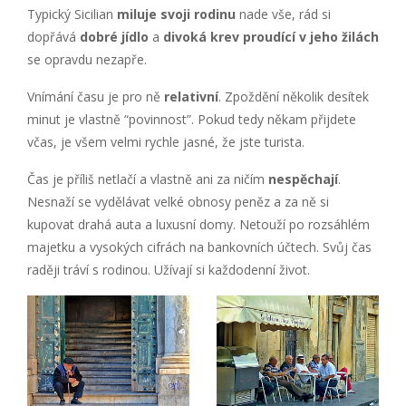
Typický Sicilian
miluje svoji rodinu
nade vše, rád si
dopřává
dobré jídlo
a
divoká krev proudící v jeho žilách
se opravdu nezapře.
Vnímání času je pro ně
relativní
. Zpoždění několik desítek
minut je vlastně “povinnost”. Pokud tedy někam přijdete
včas, je všem velmi rychle jasné, že jste turista.
Čas je příliš netlačí a vlastně ani za ničím
nespěchají
.
Nesnaží se vydělávat velké obnosy peněz a za ně si
kupovat drahá auta a luxusní domy. Netouží po rozsáhlém
majetku a vysokých cifrách na bankovních účtech. Svůj čas
raději tráví s rodinou. Užívají si každodenní život.