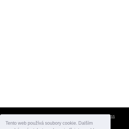
CESTOVNÍ POJIŠTĚNÍ
KONTAKTY
REKLAMA
RSS
Tento web používá soubory cookie. Dalším