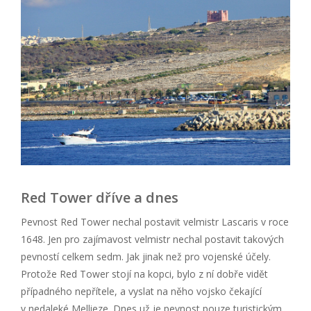
Red Tower dříve a dnes
Pevnost Red Tower nechal postavit velmistr Lascaris v roce
1648. Jen pro zajímavost velmistr nechal postavit takových
pevností celkem sedm. Jak jinak než pro vojenské účely.
Protože Red Tower stojí na kopci, bylo z ní dobře vidět
případného nepřítele, a vyslat na něho vojsko čekající
v nedaleké Mellieze. Dnes už je pevnost pouze turistickým