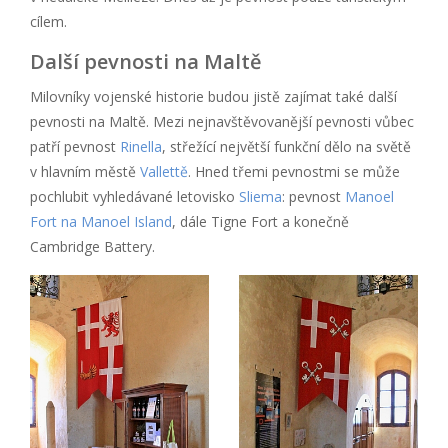
cílem.
Další pevnosti na Maltě
Milovníky vojenské historie budou jistě zajímat také další
pevnosti na Maltě. Mezi nejnavštěvovanější pevnosti vůbec
patří pevnost
Rinella
, střežící největší funkční dělo na světě
v hlavním městě
Vallettě
. Hned třemi pevnostmi se může
pochlubit vyhledávané letovisko
Sliema
: pevnost
Manoel
Fort na Manoel Island
, dále Tigne Fort a konečně
Cambridge Battery.