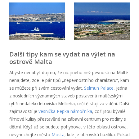
Další tipy kam se vydat na výlet na
ostrově Malta
Abyste nenabyli dojmu, že nic jiného než pevnosti na Maltě
nenajdete, zde je pár tipů „nepevnostního charakteru“, kam
se můžete při svém cestování vydat.
Selmun Palace
, jedna
z posledních významných staveb postavená maltézskými
rytíři nedaleko letoviska Mellieha, určitě stojí za vidění. Další
zajímavostí je
vesnička Pepka námořníka
, což jsou bývalé
filmové kulisy přestavěné na zábavní centrum pro rodiny s
dětmi. Když už se budete pohybovat v této oblasti ostrova,
nevynechejte město
Mosta
, kde je obrovská bazilika. Pokud