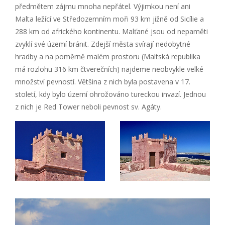
předmětem zájmu mnoha nepřátel. Výjimkou není ani
Malta ležící ve Středozemním moři 93 km jižně od Sicílie a
288 km od afrického kontinentu. Malťané jsou od nepaměti
zvyklí své území bránit. Zdejší města svírají nedobytné
hradby a na poměrně malém prostoru (Maltská republika
má rozlohu 316 km čtverečních) najdeme neobvykle velké
množství pevností. Většina z nich byla postavena v 17.
století, kdy bylo území ohrožováno tureckou invazí. Jednou
z nich je Red Tower neboli pevnost sv. Agáty.