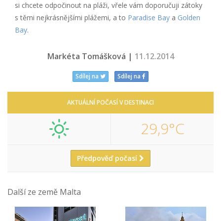
si chcete odpočinout na pláži, vřele vám doporučuji zátoky
s těmi nejkrásnějšími plážemi, a to
Paradise Bay
a
Golden
Bay
.
Markéta Tomášková |
11.12.2014
Sdílej na
Sdílej na
AKTUÁLNÍ POČASÍ V DESTINACI
29,9°C
Předpověď počasí
Další ze země Malta