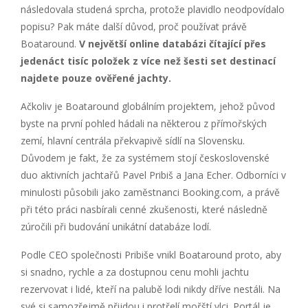
následovala studená sprcha, protože plavidlo neodpovídalo
popisu? Pak máte další důvod, proč používat právě
Boataround.
V největší online databázi čítající přes
jedenáct tisíc položek z více než šesti set destinací
najdete pouze ověřené jachty.
Ačkoliv je Boataround globálním projektem, jehož původ
byste na první pohled hádali na některou z přímořských
zemí, hlavní centrála překvapivě sídlí na Slovensku.
Důvodem je fakt, že za systémem stojí československé
duo aktivních jachtařů Pavel Pribiš a Jana Echer. Odborníci v
minulosti působili jako zaměstnanci Booking.com, a právě
při této práci nasbírali cenné zkušenosti, které následně
zúročili při budování unikátní databáze lodí.
Podle CEO společnosti Pribiše vnikl Boataround proto, aby
si snadno, rychle a za dostupnou cenu mohli jachtu
rezervovat i lidé, kteří na palubě lodi nikdy dříve nestáli. Na
své si samozřejmě přijdou i protřelí mořští vlci. Portál je