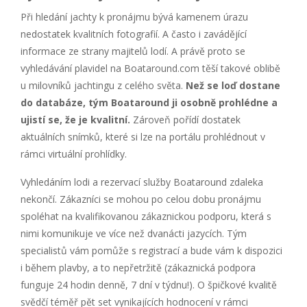
Při hledání jachty k pronájmu bývá kamenem úrazu
nedostatek kvalitních fotografií. A často i zavádějící
informace ze strany majitelů lodí. A právě proto se
vyhledávání plavidel na Boataround.com těší takové oblibě
u milovníků jachtingu z celého světa.
Než se loď dostane
do databáze, tým Boataround ji osobně prohlédne a
ujistí se, že je kvalitní.
Zároveň pořídí dostatek
aktuálních snímků, které si lze na portálu prohlédnout v
rámci virtuální prohlídky.
Vyhledáním lodi a rezervací služby Boataround zdaleka
nekončí. Zákazníci se mohou po celou dobu pronájmu
spoléhat na kvalifikovanou zákaznickou podporu, která s
nimi komunikuje ve více než dvanácti jazycích. Tým
specialistů vám pomůže s registrací a bude vám k dispozici
i během plavby, a to nepřetržitě (zákaznická podpora
funguje 24 hodin denně, 7 dní v týdnu!). O špičkové kvalitě
svědčí téměř pět set vynikajících hodnocení v rámci