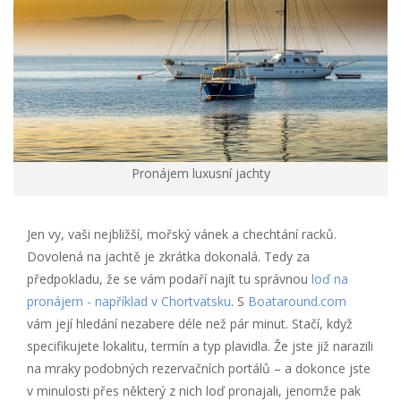
Pronájem luxusní jachty
Jen vy, vaši nejbližší, mořský vánek a chechtání racků.
Dovolená na jachtě je zkrátka dokonalá. Tedy za
předpokladu, že se vám podaří najít tu správnou
loď na
pronájem - například v Chortvatsku
. S
Boataround.com
vám její hledání nezabere déle než pár minut. Stačí, když
specifikujete lokalitu, termín a typ plavidla. Že jste již narazili
na mraky podobných rezervačních portálů – a dokonce jste
v minulosti přes některý z nich loď pronajali, jenomže pak