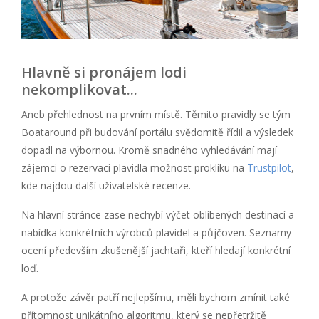
Hlavně si pronájem lodi
nekomplikovat...
Aneb přehlednost na prvním místě. Těmito pravidly se tým
Boataround při budování portálu svědomitě řídil a výsledek
dopadl na výbornou. Kromě snadného vyhledávání mají
zájemci o rezervaci plavidla možnost prokliku na
Trustpilot
,
kde najdou další uživatelské recenze.
Na hlavní stránce zase nechybí výčet oblíbených destinací a
nabídka konkrétních výrobců plavidel a půjčoven. Seznamy
ocení především zkušenější jachtaři, kteří hledají konkrétní
loď.
A protože závěr patří nejlepšímu, měli bychom zmínit také
přítomnost unikátního algoritmu, který se nepřetržitě