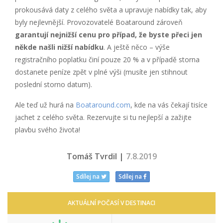
prokousává daty z celého světa a upravuje nabídky tak, aby
byly nejlevnější. Provozovatelé Boataround zároveň
garantují nejnižší cenu pro případ, že byste přeci jen
někde našli nižší nabídku
. A ještě něco – výše
registračního poplatku činí pouze 20 % a v případě storna
dostanete peníze zpět v plné výši (musíte jen stihnout
poslední storno datum).
Ale teď už hurá na
Boataround.com
, kde na vás čekají tisíce
jachet z celého světa. Rezervujte si tu nejlepší a zažijte
plavbu svého života!
Tomáš Tvrdil |
7.8.2019
Sdílej na
Sdílej na
AKTUÁLNÍ POČASÍ V DESTINACI