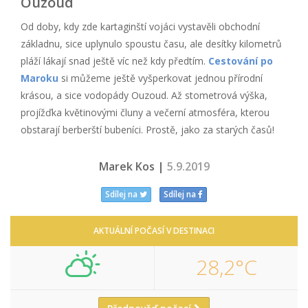
Ouzoud
Od doby, kdy zde kartaginští vojáci vystavěli obchodní
základnu, sice uplynulo spoustu času, ale desítky kilometrů
pláží lákají snad ještě víc než kdy předtím.
Cestování po
Maroku
si můžeme ještě vyšperkovat jednou přírodní
krásou, a sice vodopády Ouzoud. Až stometrová výška,
projížďka květinovými čluny a večerní atmosféra, kterou
obstarají berberští bubeníci. Prostě, jako za starých časů!
Marek Kos |
5.9.2019
Sdílej na
Sdílej na
AKTUÁLNÍ POČASÍ V DESTINACI
28,2°C