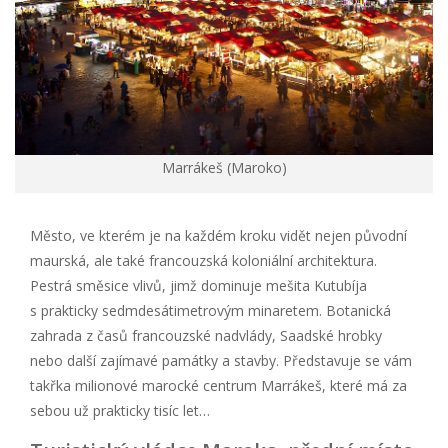
Marrákeš (Maroko)
Město, ve kterém je na každém kroku vidět nejen původní
maurská, ale také francouzská koloniální architektura.
Pestrá směsice vlivů, jimž dominuje mešita Kutubíja
s prakticky sedmdesátimetrovým minaretem. Botanická
zahrada z časů francouzské nadvlády, Saadské hrobky
nebo další zajímavé památky a stavby. Představuje se vám
takřka milionové marocké centrum Marrákeš, které má za
sebou už prakticky tisíc let…