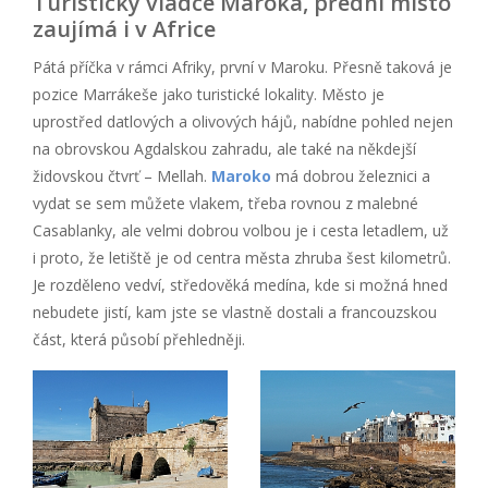
Turistický vládce Maroka, přední místo
zaujímá i v Africe
Pátá příčka v rámci Afriky, první v Maroku. Přesně taková je
pozice Marrákeše jako turistické lokality. Město je
uprostřed datlových a olivových hájů, nabídne pohled nejen
na obrovskou Agdalskou zahradu, ale také na někdejší
židovskou čtvrť – Mellah.
Maroko
má dobrou železnici a
vydat se sem můžete vlakem, třeba rovnou z malebné
Casablanky, ale velmi dobrou volbou je i cesta letadlem, už
i proto, že letiště je od centra města zhruba šest kilometrů.
Je rozděleno vedví, středověká medína, kde si možná hned
nebudete jistí, kam jste se vlastně dostali a francouzskou
část, která působí přehledněji.